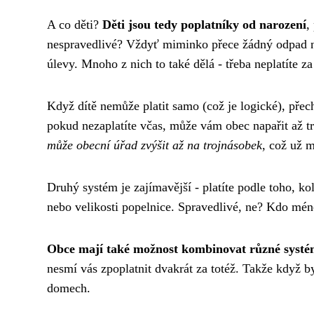
A co děti?
Děti jsou tedy poplatníky od narození
,
nespravedlivé? Vždyť miminko přece žádný odpad n
úlevy. Mnoho z nich to také dělá - třeba neplatíte za
Když dítě nemůže platit samo (což je logické), přec
pokud nezaplatíte včas, může vám obec napařit až 
může obecní úřad zvýšit až na trojnásobek
, což už m
Druhý systém je zajímavější - platíte podle toho, 
nebo velikosti popelnice. Spravedlivé, ne? Kdo méně 
Obce mají také možnost kombinovat různé systém
nesmí vás zpoplatnit dvakrát za totéž. Takže když b
domech.