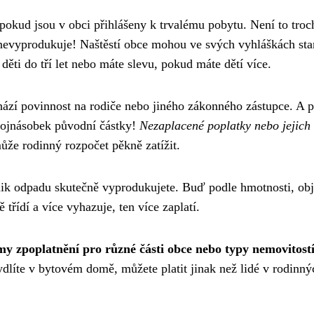
 pokud jsou v obci přihlášeny k trvalému pobytu. Není to troc
evyprodukuje! Naštěstí obce mohou ve svých vyhláškách sta
 děti do tří let nebo máte slevu, pokud máte dětí více.
hází povinnost na rodiče nebo jiného zákonného zástupce. A p
trojnásobek původní částky!
Nezaplacené poplatky nebo jejich 
ůže rodinný rozpočet pěkně zatížit.
kolik odpadu skutečně vyprodukujete. Buď podle hmotnosti, o
třídí a více vyhazuje, ten více zaplatí.
y zpoplatnění pro různé části obce nebo typy nemovitost
ydlíte v bytovém domě, můžete platit jinak než lidé v rodinný