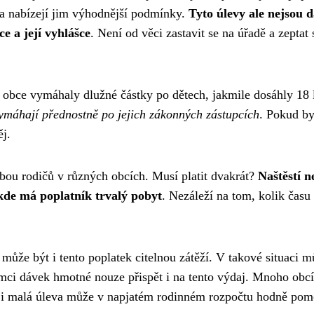
 a nabízejí jim výhodnější podmínky.
Tyto úlevy ale nejsou 
e a její vyhlášce
. Není od věci zastavit se na úřadě a zeptat 
e obce vymáhaly dlužné částky po dětech, jakmile dosáhly 18 l
vymáhají přednostně po jejich zákonných zástupcích
. Pokud by
ěj.
 obou rodičů v různých obcích. Musí platit dvakrát?
Naštěstí n
, kde má poplatník trvalý pobyt
. Nezáleží na tom, kolik času
 může být i tento poplatek citelnou zátěží. V takové situaci m
mci dávek hmotné nouze přispět i na tento výdaj. Mnoho obcí
 - i malá úleva může v napjatém rodinném rozpočtu hodně pom