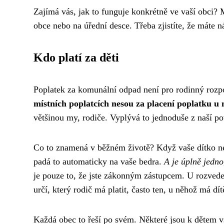
Zajímá vás, jak to funguje konkrétně ve vaší obci?
obce nebo na úřední desce. Třeba zjistíte, že máte ná
Kdo platí za děti
Poplatek za komunální odpad není pro rodinný rozpo
místních poplatcích nesou za placení poplatku u n
většinou my, rodiče. Vyplývá to jednoduše z naší povi
Co to znamená v běžném životě? Když vaše dítko nem
padá to automaticky na vaše bedra.
A je úplně jedno
je pouze to, že jste zákonným zástupcem. U rozvede
určí, který rodič má platit, často ten, u něhož má dít
Každá obec to řeší po svém. Některé jsou k dětem vs