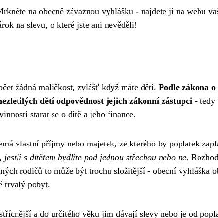
 Mrkněte na obecně závaznou vyhlášku - najdete ji na webu va
rok na slevu, o které jste ani nevěděli!
čet žádná maličkost, zvlášť když máte děti.
Podle zákona o
ezletilých dětí odpovědnost jejich zákonní zástupci
- tedy
nnosti starat se o dítě a jeho finance.
á vlastní příjmy nebo majetek, ze kterého by poplatek zapla
, jestli s dítětem bydlíte pod jednou střechou nebo ne
. Rozhod
ných rodičů to může být trochu složitější - obecní vyhláška 
ě trvalý pobyt.
třícnější a do určitého věku jim dávají slevy nebo je od popl