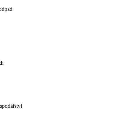
 odpad
ch
spodářství