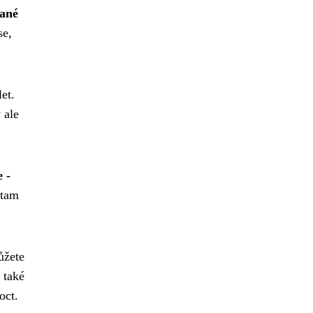
dané
se,
et.
 ale
e -
 tam
ůžete
 také
oct.