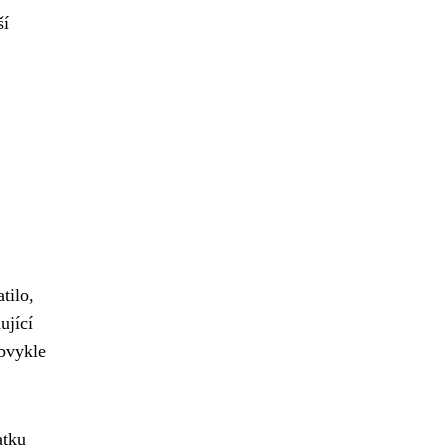
ší
tilo,
ující
obvykle
atku