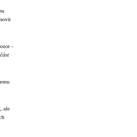
hu
novit
ozor -
část
bjemu
í
, ale
ch