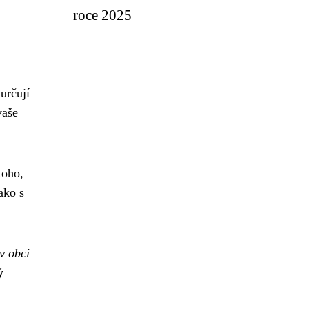
roce 2025
 určují
vaše
toho,
ako s
v obci
ý