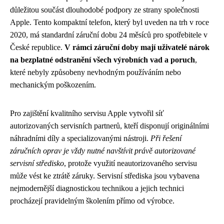
důležitou součást dlouhodobé podpory ze strany společnosti
Apple. Tento kompaktní telefon, který byl uveden na trh v roce
2020, má standardní záruční dobu 24 měsíců pro spotřebitele v
České republice.
V rámci záruční doby mají uživatelé nárok
na bezplatné odstranění všech výrobních vad a poruch
,
které nebyly způsobeny nevhodným používáním nebo
mechanickým poškozením.
Pro zajištění kvalitního servisu Apple vytvořil síť
autorizovaných servisních partnerů, kteří disponují originálními
náhradními díly a specializovanými nástroji.
Při řešení
záručních oprav je vždy nutné navštívit právě autorizované
servisní středisko
, protože využití neautorizovaného servisu
může vést ke ztrátě záruky. Servisní střediska jsou vybavena
nejmodernější diagnostickou technikou a jejich technici
procházejí pravidelným školením přímo od výrobce.