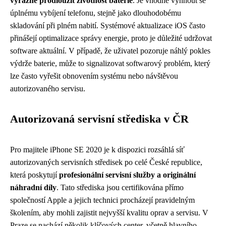
výrazně prodloužit životnost baterie
. Je vhodné vyhnout se
úplnému vybíjení telefonu, stejně jako dlouhodobému
skladování při plném nabití. Systémové aktualizace iOS často
přinášejí optimalizace správy energie, proto je důležité udržovat
software aktuální. V případě, že uživatel pozoruje náhlý pokles
výdrže baterie, může to signalizovat softwarový problém, který
lze často vyřešit obnovením systému nebo návštěvou
autorizovaného servisu.
Autorizovaná servisní střediska v ČR
Pro majitele iPhone SE 2020 je k dispozici rozsáhlá síť
autorizovaných servisních středisek po celé České republice,
která poskytují
profesionální servisní služby a originální
náhradní díly
. Tato střediska jsou certifikována přímo
společností Apple a jejich technici procházejí pravidelným
školením, aby mohli zajistit nejvyšší kvalitu oprav a servisu. V
Praze se nachází několik klíčových center, včetně hlavního