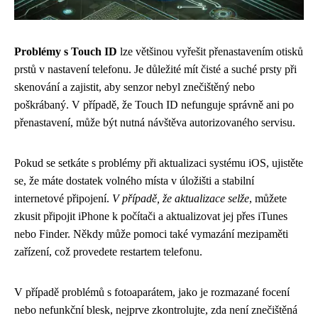
Problémy s Touch ID
lze většinou vyřešit přenastavením otisků
prstů v nastavení telefonu. Je důležité mít čisté a suché prsty při
skenování a zajistit, aby senzor nebyl znečištěný nebo
poškrábaný. V případě, že Touch ID nefunguje správně ani po
přenastavení, může být nutná návštěva autorizovaného servisu.
Pokud se setkáte s problémy při aktualizaci systému iOS, ujistěte
se, že máte dostatek volného místa v úložišti a stabilní
internetové připojení.
V případě, že aktualizace selže
, můžete
zkusit připojit iPhone k počítači a aktualizovat jej přes iTunes
nebo Finder. Někdy může pomoci také vymazání mezipaměti
zařízení, což provedete restartem telefonu.
V případě problémů s fotoaparátem, jako je rozmazané focení
nebo nefunkční blesk, nejprve zkontrolujte, zda není znečištěná