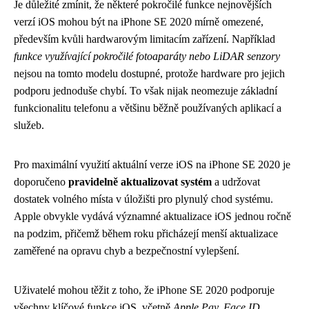
Je důležité zmínit, že některé pokročilé funkce nejnovějších
verzí iOS mohou být na iPhone SE 2020 mírně omezené,
především kvůli hardwarovým limitacím zařízení. Například
funkce využívající pokročilé fotoaparáty nebo LiDAR senzory
nejsou na tomto modelu dostupné, protože hardware pro jejich
podporu jednoduše chybí. To však nijak neomezuje základní
funkcionalitu telefonu a většinu běžně používaných aplikací a
služeb.
Pro maximální využití aktuální verze iOS na iPhone SE 2020 je
doporučeno
pravidelně aktualizovat systém
a udržovat
dostatek volného místa v úložišti pro plynulý chod systému.
Apple obvykle vydává významné aktualizace iOS jednou ročně
na podzim, přičemž během roku přicházejí menší aktualizace
zaměřené na opravu chyb a bezpečnostní vylepšení.
Uživatelé mohou těžit z toho, že iPhone SE 2020 podporuje
všechny klíčové funkce iOS, včetně
Apple Pay, Face ID,