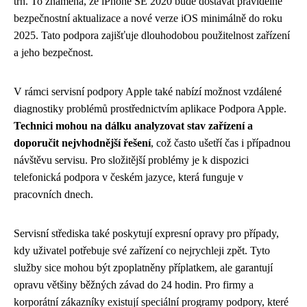
trh. To znamená, že iPhone SE 2020 bude dostávat pravidelné
bezpečnostní aktualizace a nové verze iOS minimálně do roku
2025. Tato podpora zajišťuje dlouhodobou použitelnost zařízení
a jeho bezpečnost.
V rámci servisní podpory Apple také nabízí možnost vzdálené
diagnostiky problémů prostřednictvím aplikace Podpora Apple.
Technici mohou na dálku analyzovat stav zařízení a
doporučit nejvhodnější řešení
, což často ušetří čas i případnou
návštěvu servisu. Pro složitější problémy je k dispozici
telefonická podpora v českém jazyce, která funguje v
pracovních dnech.
Servisní střediska také poskytují expresní opravy pro případy,
kdy uživatel potřebuje své zařízení co nejrychleji zpět. Tyto
služby sice mohou být zpoplatněny příplatkem, ale garantují
opravu většiny běžných závad do 24 hodin. Pro firmy a
korporátní zákazníky existují speciální programy podpory, které