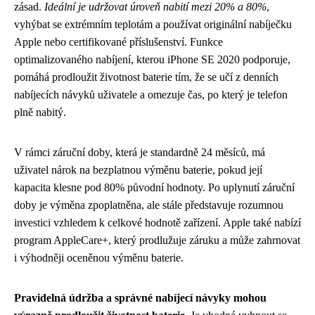
zásad.
Ideální je udržovat úroveň nabití mezi 20% a 80%
,
vyhýbat se extrémním teplotám a používat originální nabíječku
Apple nebo certifikované příslušenství. Funkce
optimalizovaného nabíjení, kterou iPhone SE 2020 podporuje,
pomáhá prodloužit životnost baterie tím, že se učí z denních
nabíjecích návyků uživatele a omezuje čas, po který je telefon
plně nabitý.
V rámci záruční doby, která je standardně 24 měsíců, má
uživatel nárok na bezplatnou výměnu baterie, pokud její
kapacita klesne pod 80% původní hodnoty. Po uplynutí záruční
doby je výměna zpoplatněna, ale stále představuje rozumnou
investici vzhledem k celkové hodnotě zařízení. Apple také nabízí
program AppleCare+, který prodlužuje záruku a může zahrnovat
i výhodněji oceněnou výměnu baterie.
Pravidelná údržba a správné nabíjecí návyky mohou