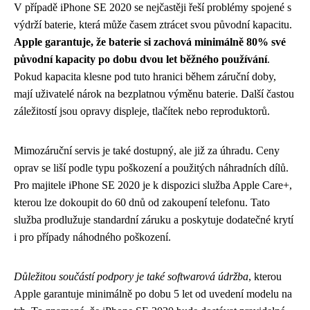
V případě iPhone SE 2020 se nejčastěji řeší problémy spojené s
výdrží baterie, která může časem ztrácet svou původní kapacitu.
Apple garantuje, že baterie si zachová minimálně 80% své
původní kapacity po dobu dvou let běžného používání
.
Pokud kapacita klesne pod tuto hranici během záruční doby,
mají uživatelé nárok na bezplatnou výměnu baterie. Další častou
záležitostí jsou opravy displeje, tlačítek nebo reproduktorů.
Mimozáruční servis je také dostupný, ale již za úhradu. Ceny
oprav se liší podle typu poškození a použitých náhradních dílů.
Pro majitele iPhone SE 2020 je k dispozici služba Apple Care+,
kterou lze dokoupit do 60 dnů od zakoupení telefonu. Tato
služba prodlužuje standardní záruku a poskytuje dodatečné krytí
i pro případy náhodného poškození.
Důležitou součástí podpory je také softwarová údržba
, kterou
Apple garantuje minimálně po dobu 5 let od uvedení modelu na