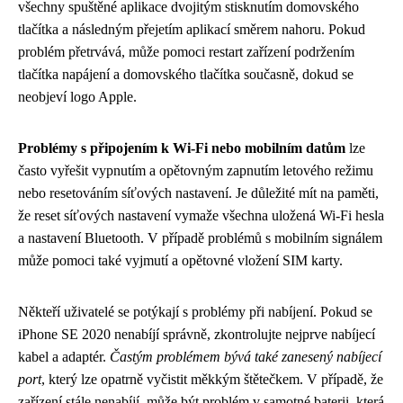
všechny spuštěné aplikace dvojitým stisknutím domovského
tlačítka a následným přejetím aplikací směrem nahoru. Pokud
problém přetrvává, může pomoci restart zařízení podržením
tlačítka napájení a domovského tlačítka současně, dokud se
neobjeví logo Apple.
Problémy s připojením k Wi-Fi nebo mobilním datům
lze
často vyřešit vypnutím a opětovným zapnutím letového režimu
nebo resetováním síťových nastavení. Je důležité mít na paměti,
že reset síťových nastavení vymaže všechna uložená Wi-Fi hesla
a nastavení Bluetooth. V případě problémů s mobilním signálem
může pomoci také vyjmutí a opětovné vložení SIM karty.
Někteří uživatelé se potýkají s problémy při nabíjení. Pokud se
iPhone SE 2020 nenabíjí správně, zkontrolujte nejprve nabíjecí
kabel a adaptér.
Častým problémem bývá také zanesený nabíjecí
port
, který lze opatrně vyčistit měkkým štětečkem. V případě, že
zařízení stále nenabíjí, může být problém v samotné baterii, která