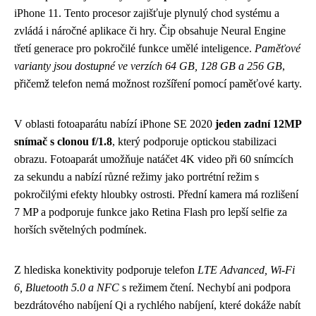
iPhone 11. Tento procesor zajišťuje plynulý chod systému a
zvládá i náročné aplikace či hry. Čip obsahuje Neural Engine
třetí generace pro pokročilé funkce umělé inteligence.
Paměťové
varianty jsou dostupné ve verzích 64 GB, 128 GB a 256 GB
,
přičemž telefon nemá možnost rozšíření pomocí paměťové karty.
V oblasti fotoaparátu nabízí iPhone SE 2020
jeden zadní 12MP
snímač s clonou f/1.8
, který podporuje optickou stabilizaci
obrazu. Fotoaparát umožňuje natáčet 4K video při 60 snímcích
za sekundu a nabízí různé režimy jako portrétní režim s
pokročilými efekty hloubky ostrosti. Přední kamera má rozlišení
7 MP a podporuje funkce jako Retina Flash pro lepší selfie za
horších světelných podmínek.
Z hlediska konektivity podporuje telefon
LTE Advanced, Wi-Fi
6, Bluetooth 5.0 a NFC
s režimem čtení. Nechybí ani podpora
bezdrátového nabíjení Qi a rychlého nabíjení, které dokáže nabít