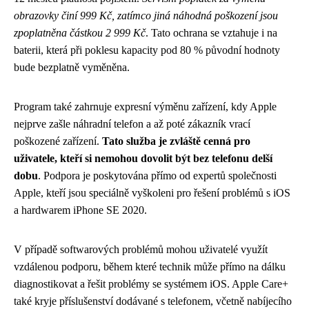
obrazovky činí 999 Kč, zatímco jiná náhodná poškození jsou
zpoplatněna částkou 2 999 Kč
. Tato ochrana se vztahuje i na
baterii, která při poklesu kapacity pod 80 % původní hodnoty
bude bezplatně vyměněna.
Program také zahrnuje expresní výměnu zařízení, kdy Apple
nejprve zašle náhradní telefon a až poté zákazník vrací
poškozené zařízení.
Tato služba je zvláště cenná pro
uživatele, kteří si nemohou dovolit být bez telefonu delší
dobu
. Podpora je poskytována přímo od expertů společnosti
Apple, kteří jsou speciálně vyškoleni pro řešení problémů s iOS
a hardwarem iPhone SE 2020.
V případě softwarových problémů mohou uživatelé využít
vzdálenou podporu, během které technik může přímo na dálku
diagnostikovat a řešit problémy se systémem iOS. Apple Care+
také kryje příslušenství dodávané s telefonem, včetně nabíjecího