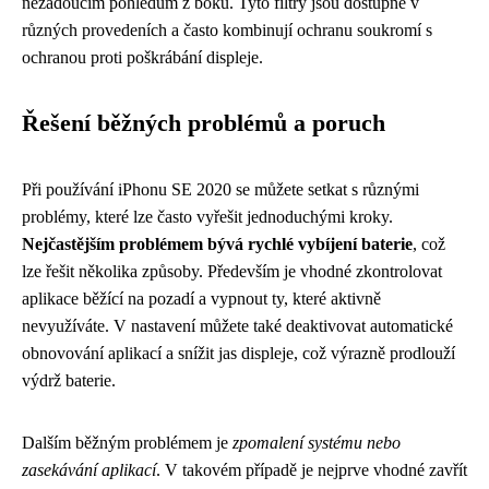
nežádoucím pohledům z boku. Tyto filtry jsou dostupné v
různých provedeních a často kombinují ochranu soukromí s
ochranou proti poškrábání displeje.
Řešení běžných problémů a poruch
Při používání iPhonu SE 2020 se můžete setkat s různými
problémy, které lze často vyřešit jednoduchými kroky.
Nejčastějším problémem bývá rychlé vybíjení baterie
, což
lze řešit několika způsoby. Především je vhodné zkontrolovat
aplikace běžící na pozadí a vypnout ty, které aktivně
nevyužíváte. V nastavení můžete také deaktivovat automatické
obnovování aplikací a snížit jas displeje, což výrazně prodlouží
výdrž baterie.
Dalším běžným problémem je
zpomalení systému nebo
zasekávání aplikací
. V takovém případě je nejprve vhodné zavřít