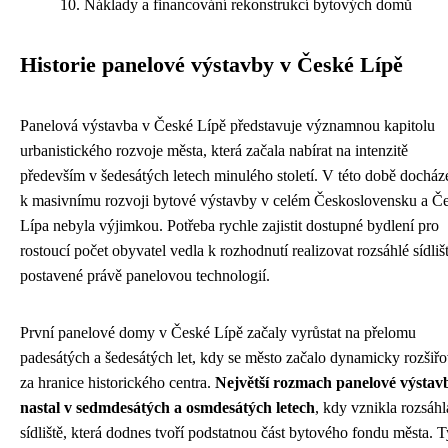
Náklady a financování rekonstrukcí bytových domů
Historie panelové výstavby v České Lípě
Panelová výstavba v České Lípě představuje významnou kapitolu
urbanistického rozvoje města, která začala nabírat na intenzitě
především v šedesátých letech minulého století. V této době docház
k masivnímu rozvoji bytové výstavby v celém Československu a Č
Lípa nebyla výjimkou. Potřeba rychle zajistit dostupné bydlení pro
rostoucí počet obyvatel vedla k rozhodnutí realizovat rozsáhlé sídliš
postavené právě panelovou technologií.
První panelové domy v České Lípě začaly vyrůstat na přelomu
padesátých a šedesátých let, kdy se město začalo dynamicky rozšiřo
za hranice historického centra.
Největší rozmach panelové výstav
nastal v sedmdesátých a osmdesátých letech
, kdy vznikla rozsáhl
sídliště, která dodnes tvoří podstatnou část bytového fondu města. T