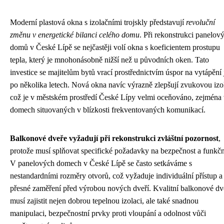
Moderní plastová okna s izolačními trojskly představují
revoluční
změnu v energetické bilanci celého domu
. Při rekonstrukci panelov
domů v České Lípě se nejčastěji volí okna s koeficientem prostupu
tepla, který je mnohonásobně nižší než u původních oken. Tato
investice se majitelům bytů vrací prostřednictvím úspor na vytápění 
po několika letech. Nová okna navíc výrazně zlepšují zvukovou izol
což je v městském prostředí České Lípy velmi oceňováno, zejména
domech situovaných v blízkosti frekventovaných komunikací.
Balkonové dveře vyžadují při rekonstrukci zvláštní pozornost
,
protože musí splňovat specifické požadavky na bezpečnost a funkčn
V panelových domech v České Lípě se často setkáváme s
nestandardními rozměry otvorů, což vyžaduje individuální přístup a
přesné zaměření před výrobou nových dveří. Kvalitní balkonové dv
musí zajistit nejen dobrou tepelnou izolaci, ale také snadnou
manipulaci, bezpečnostní prvky proti vloupání a odolnost vůči