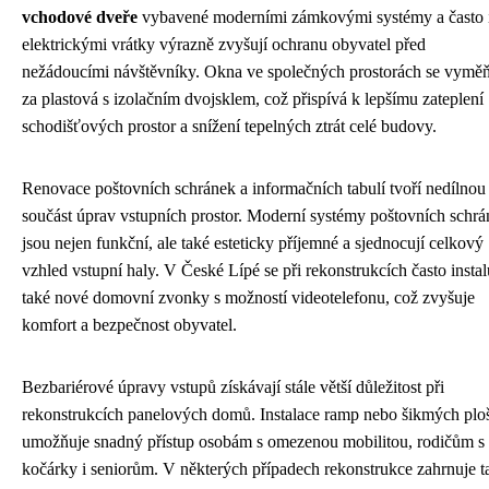
vchodové dveře
vybavené moderními zámkovými systémy a často 
elektrickými vrátky výrazně zvyšují ochranu obyvatel před
nežádoucími návštěvníky. Okna ve společných prostorách se vyměň
za plastová s izolačním dvojsklem, což přispívá k lepšímu zateplení
schodišťových prostor a snížení tepelných ztrát celé budovy.
Renovace poštovních schránek a informačních tabulí tvoří nedílnou
součást úprav vstupních prostor. Moderní systémy poštovních schr
jsou nejen funkční, ale také esteticky příjemné a sjednocují celkový
vzhled vstupní haly. V České Lípé se při rekonstrukcích často instal
také nové domovní zvonky s možností videotelefonu, což zvyšuje
komfort a bezpečnost obyvatel.
Bezbariérové úpravy vstupů získávají stále větší důležitost při
rekonstrukcích panelových domů. Instalace ramp nebo šikmých plo
umožňuje snadný přístup osobám s omezenou mobilitou, rodičům s
kočárky i seniorům. V některých případech rekonstrukce zahrnuje t