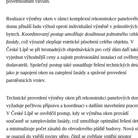
povětrnostním vlivům.
Realizace výměny oken v rámci komplexní rekonstrukce panelové
domu přináší řadu výhod oproti individuální výměně v jednotlivých
bytech.
Koordinovaný postup umožňuje dosáhnout jednotného vzhl
fasády
, což výrazně zlepšuje estetické působení celého objektu. V
České Lípě se při hromadných objednávkách pro celý dům daří tak
vyjednat výhodnější ceny a zajistit profesionální instalaci od ověře
dodavatelů. Společný postup také usnadňuje řešení technických deta
jako je napojení oken na zateplení fasády a správné provedení
parotěsnicích vrstev.
Technické provedení výměny oken při rekonstrukci panelových d
vyžaduje pečlivou přípravu a koordinaci s dalšími stavebními prace
V České Lípě se osvědčil postup, kdy se výměna oken provádí
současně se zateplováním fasády, což umožňuje optimální řešení det
a minimalizuje počet zásahů do obvodového pláště budovy. Nová 
se osazují do vnější roviny stěny, čímž se zvětšuje vnitřní prostor