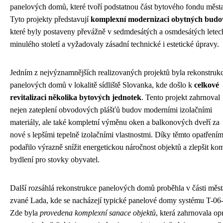
panelových domů, které tvoří podstatnou část bytového fondu města
Tyto projekty představují
komplexní modernizaci obytných budo
které byly postaveny převážně v sedmdesátých a osmdesátých letec
minulého století a vyžadovaly zásadní technické i estetické úpravy.
Jedním z nejvýznamnějších realizovaných projektů byla rekonstruk
panelových domů v lokalitě sídliště Slovanka, kde došlo k
celkové
revitalizaci několika bytových jednotek
. Tento projekt zahrnoval
nejen zateplení obvodových plášťů budov moderními izolačními
materiály, ale také kompletní výměnu oken a balkonových dveří za
nové s lepšími tepelně izolačními vlastnostmi. Díky těmto opatřením
podařilo výrazně snížit energetickou náročnost objektů a zlepšit kom
bydlení pro stovky obyvatel.
Další rozsáhlá rekonstrukce panelových domů proběhla v části měst
zvané Lada, kde se nacházejí typické panelové domy systému T-06
Zde byla
provedena komplexní sanace objektů
, která zahrnovala op