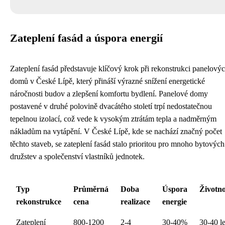
Zateplení fasád a úspora energií
Zateplení fasád představuje klíčový krok při rekonstrukci panelový
domů v České Lípě, který přináší výrazné snížení energetické
náročnosti budov a zlepšení komfortu bydlení. Panelové domy
postavené v druhé polovině dvacátého století trpí nedostatečnou
tepelnou izolací, což vede k vysokým ztrátám tepla a nadměrným
nákladům na vytápění. V České Lípě, kde se nachází značný počet
těchto staveb, se zateplení fasád stalo prioritou pro mnoho bytových
družstev a společenství vlastníků jednotek.
Typ
Průměrná
Doba
Úspora
Životno
rekonstrukce
cena
realizace
energie
Zateplení
800-1200
2-4
30-40%
30-40 le