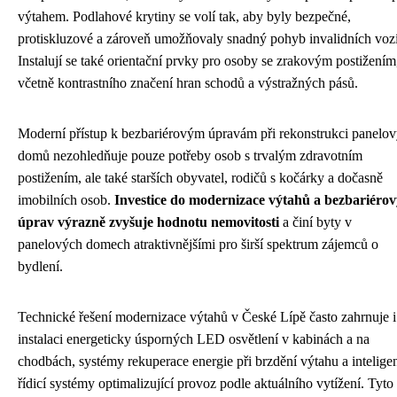
výtahem. Podlahové krytiny se volí tak, aby byly bezpečné,
protiskluzové a zároveň umožňovaly snadný pohyb invalidních voz
Instalují se také orientační prvky pro osoby se zrakovým postižením
včetně kontrastního značení hran schodů a výstražných pásů.
Moderní přístup k bezbariérovým úpravám při rekonstrukci panelo
domů nezohledňuje pouze potřeby osob s trvalým zdravotním
postižením, ale také starších obyvatel, rodičů s kočárky a dočasně
imobilních osob.
Investice do modernizace výtahů a bezbariéro
úprav výrazně zvyšuje hodnotu nemovitosti
a činí byty v
panelových domech atraktivnějšími pro širší spektrum zájemců o
bydlení.
Technické řešení modernizace výtahů v České Lípě často zahrnuje i
instalaci energeticky úsporných LED osvětlení v kabinách a na
chodbách, systémy rekuperace energie při brzdění výtahu a inteligen
řídicí systémy optimalizující provoz podle aktuálního vytížení. Tyto