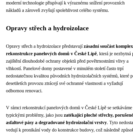
moderní technologie přispívají k výraznému snížení provozních
nákladů a zároveň zvyšují spolehlivost celého systému.
Opravy střech a hydroizolace
Opravy střech a hydroizolace představují
zásadní součást komplex
rekonstrukce panelových domů v České Lípě
, která je nezbytná 
zajištění dlouhodobé ochrany objektů před povětrnostními vlivy a
vlhkostí. Panelové domy postavené v minulém století často trpí
nedostatečnou kvalitou původních hydroizolačních systémů, které 
desetiletích provozu ztrácejí své ochranné vlastnosti a vyžadují
odbornou renovaci.
V rámci rekonstrukcí panelových domů v České Lípě se setkáváme
typickými problémy, jako jsou
zatékající ploché střechy, porušen
asfaltové pásy a degradované hydroizolační vrstvy
. Tyto nedost
vedují k pronikání vody do konstrukce budovy, což následně způso