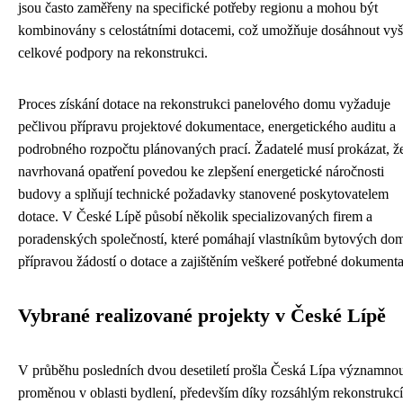
jsou často zaměřeny na specifické potřeby regionu a mohou být
kombinovány s celostátními dotacemi, což umožňuje dosáhnout vyš
celkové podpory na rekonstrukci.
Proces získání dotace na rekonstrukci panelového domu vyžaduje
pečlivou přípravu projektové dokumentace, energetického auditu a
podrobného rozpočtu plánovaných prací. Žadatelé musí prokázat, ž
navrhovaná opatření povedou ke zlepšení energetické náročnosti
budovy a splňují technické požadavky stanovené poskytovatelem
dotace. V České Lípě působí několik specializovaných firem a
poradenských společností, které pomáhají vlastníkům bytových do
přípravou žádostí o dotace a zajištěním veškeré potřebné dokumenta
Vybrané realizované projekty v České Lípě
V průběhu posledních dvou desetiletí prošla Česká Lípa významno
proměnou v oblasti bydlení, především díky rozsáhlým rekonstrukc