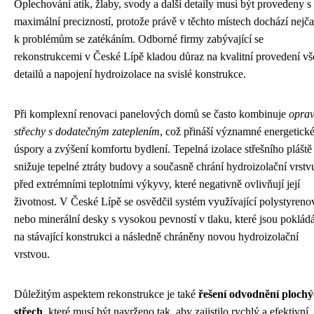
Oplechování atik, žlaby, svody a další detaily musí být provedeny s
maximální precizností, protože právě v těchto místech dochází nejčas
k problémům se zatékáním. Odborné firmy zabývající se
rekonstrukcemi v České Lípě kladou důraz na kvalitní provedení v
detailů a napojení hydroizolace na svislé konstrukce.
Při komplexní renovaci panelových domů se často kombinuje
opra
střechy s dodatečným zateplením
, což přináší významné energetick
úspory a zvýšení komfortu bydlení. Tepelná izolace střešního pláště
snižuje tepelné ztráty budovy a současně chrání hydroizolační vrstv
před extrémními teplotními výkyvy, které negativně ovlivňují její
životnost. V České Lípě se osvědčil systém využívající polystyreno
nebo minerální desky s vysokou pevností v tlaku, které jsou poklád
na stávající konstrukci a následně chráněny novou hydroizolační
vrstvou.
Důležitým aspektem rekonstrukce je také
řešení odvodnění ploch
střech
, které musí být navrženo tak, aby zajistilo rychlý a efektivní