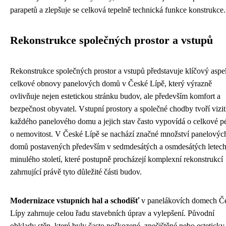
parapetů a zlepšuje se celková tepelně technická funkce konstrukce.
Rekonstrukce společných prostor a vstupů
Rekonstrukce společných prostor a vstupů představuje klíčový aspe
celkové obnovy panelových domů v České Lípě, který výrazně
ovlivňuje nejen estetickou stránku budov, ale především komfort a
bezpečnost obyvatel. Vstupní prostory a společné chodby tvoří vizi
každého panelového domu a jejich stav často vypovídá o celkové p
o nemovitost. V České Lípě se nachází značné množství panelovýc
domů postavených především v sedmdesátých a osmdesátých letec
minulého století, které postupně procházejí komplexní rekonstrukcí
zahrnující právě tyto důležité části budov.
Modernizace vstupních hal a schodišť
v panelákovích domech Č
Lípy zahrnuje celou řadu stavebních úprav a vylepšení. Původní
obklady stěn, které byly často poškozené, znečištěné nebo esteticky