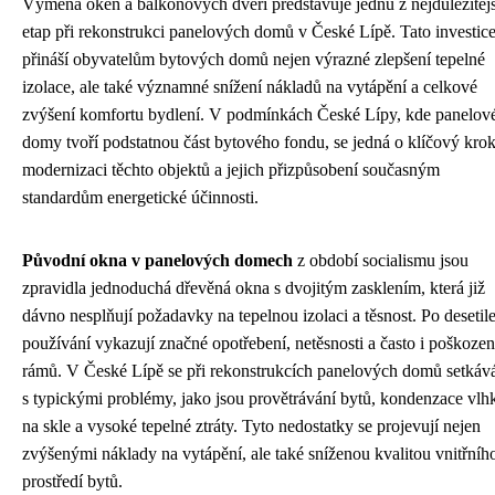
Výměna oken a balkonových dveří představuje jednu z nejdůležitěj
etap při rekonstrukci panelových domů v České Lípě. Tato investic
přináší obyvatelům bytových domů nejen výrazné zlepšení tepelné
izolace, ale také významné snížení nákladů na vytápění a celkové
zvýšení komfortu bydlení. V podmínkách České Lípy, kde panelov
domy tvoří podstatnou část bytového fondu, se jedná o klíčový kro
modernizaci těchto objektů a jejich přizpůsobení současným
standardům energetické účinnosti.
Původní okna v panelových domech
z období socialismu jsou
zpravidla jednoduchá dřevěná okna s dvojitým zasklením, která již
dávno nesplňují požadavky na tepelnou izolaci a těsnost. Po desetile
používání vykazují značné opotřebení, netěsnosti a často i poškozen
rámů. V České Lípě se při rekonstrukcích panelových domů setká
s typickými problémy, jako jsou provětrávání bytů, kondenzace vlhk
na skle a vysoké tepelné ztráty. Tyto nedostatky se projevují nejen
zvýšenými náklady na vytápění, ale také sníženou kvalitou vnitřníh
prostředí bytů.