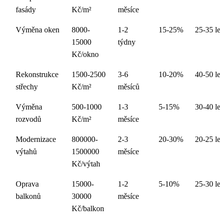
fasády
Kč/m²
měsíce
Výměna oken
8000-
1-2
15-25%
25-35 le
15000
týdny
Kč/okno
Rekonstrukce
1500-2500
3-6
10-20%
40-50 le
střechy
Kč/m²
měsíců
Výměna
500-1000
1-3
5-15%
30-40 le
rozvodů
Kč/m²
měsíce
Modernizace
800000-
2-3
20-30%
20-25 le
výtahů
1500000
měsíce
Kč/výtah
Oprava
15000-
1-2
5-10%
25-30 le
balkonů
30000
měsíce
Kč/balkon