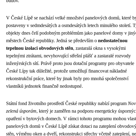
budov.
V České Lípě se nachází velké množství panelových domů, které b
postaveny v sedmdesátých a osmdesátých letech minulého století. T
objekty dnes čelí podobným problémům jako panelové domy v jiný
městech České republiky. Jedná se především o
nedostatečnou
tepelnou izolaci obvodových stěn
, zastaralá okna s vysokými
tepelnými ztrátami, nevyhovující střešní plášť a zastaralé rozvody
inženýrských sítí. Právě proto jsou dotační programy pro obyvatele
České Lípy tak důležité, protože umožňují financovat nákladné
rekonstrukční práce, které by jinak byly pro mnohá společenství
vlastníků jednotek finančně nedostupné.
Státní fond životního prostředí České republiky nabízí program
Nov
zelená úsporám
, který je zaměřen na podporu energeticky úsporný
opatření v bytových domech. V rámci tohoto programu mohou vlast
panelových domů v České Lípě získat dotaci na zateplení obvodov
stěn, výměnu oken a dveří, rekonstrukci střechy včetně zateplení, n