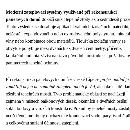
Moderní zateplovací systémy využívané při rekonstrukci
panelových domů
dokáží snížit tepelné ztráty až o sedmdesát proce
Tento výsledek se dosahuje aplikací kvalitních izolačních materiálů,
nejčastěji expandovaného nebo extrudovaného polystyrenu, minerál
vlny nebo kombinace obou materiálů. Tloušťka izolační vrstvy se
obvykle pohybuje mezi dvanácti až dvaceti centimetry, přičemž
konkrétní hodnota závisí na stavu původní konstrukce a požadovan
parametrech tepelné ochrany.
Při rekonstrukci panelových domů v České Lípě se
profesionální fi
zaměřují nejen na samotné zateplení ploch fasád
, ale také na důkla
ošetření tepelných mostů. Tyto problematické oblasti se nacházejí
zejména v místech balkónových desek, okenních a dveřních ostění,
soklu budovy a v rozích konstrukce. Pokud by tepelné mosty zůstal
neošetřené, mohlo by docházet ke kondenzaci vodní páry, tvorbě plí
a celkovému snížení účinnosti zateplení.