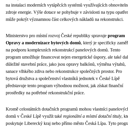
na instalaci moderních vytápěcích systémů využívajících obnoviteln
zdroje energie. Výše dotace se pohybuje v závislosti na typu opatřen
může pokrýt významnou část celkových nákladů na rekonstrukci.
Ministerstvo pro místní rozvoj České republiky spravuje
program
Opravy a modernizace bytových domů
, který je specificky zamě
na podporu komplexních rekonstrukcí panelových domů. Tento
program umožňuje financovat nejen energetické úspory, ale také dal
důležité stavební práce, jako jsou opravy balkónů, výměna výtahů,
sanace vlhkého zdiva nebo rekonstrukce společných prostor. Pro
bytová družstva a společenství vlastníků jednotek v České Lípě
představuje tento program výhodnou možnost, jak získat finanční
prostředky na potřebné rekonstrukční práce.
Kromě celostátních dotačních programů mohou vlastníci panelovýc
domů v České Lípě využít také
regionální a místní dotační tituly
, kt
poskytuje Liberecký kraj nebo přímo město Česká Lípa. Tyto prog