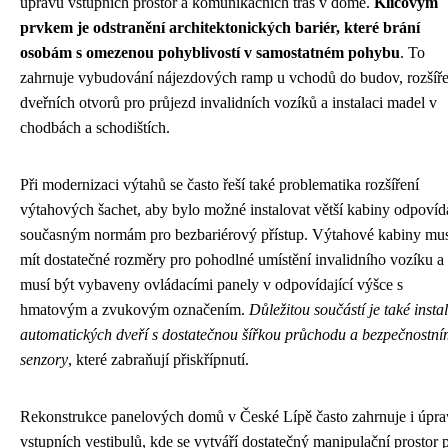
úpravu vstupních prostor a komunikačních tras v domě.
Klíčovým
prvkem je odstranění architektonických bariér, které brání
osobám s omezenou pohyblivostí v samostatném pohybu
. To
zahrnuje vybudování nájezdových ramp u vchodů do budov, rozšíře
dveřních otvorů pro průjezd invalidních vozíků a instalaci madel v
chodbách a schodištích.
Při modernizaci výtahů se často řeší také problematika rozšíření
výtahových šachet, aby bylo možné instalovat větší kabiny odpovída
současným normám pro bezbariérový přístup. Výtahové kabiny mu
mít dostatečné rozměry pro pohodlné umístění invalidního vozíku a
musí být vybaveny ovládacími panely v odpovídající výšce s
hmatovým a zvukovým označením.
Důležitou součástí je také insta
automatických dveří s dostatečnou šířkou průchodu a bezpečnostní
senzory
, které zabraňují přiskřípnutí.
Rekonstrukce panelových domů v České Lípě často zahrnuje i úpr
vstupních vestibulů, kde se vytváří dostatečný manipulační prostor 