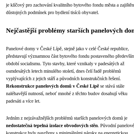
je klíčový pro zachování kvalitního bytového fondu města a zajištěn
důstojných podmínek pro bydlení tisíců obyvatel.
Nejčastější problémy starších panelových d
Panelové domy v České Lípě, stejně jako v celé České republice,
představují významnou část bytového fondu postaveného předevší
období socialismu. Tyto stavby, které vznikaly v padesátých až
osmdesátých letech minulého století, dnes čelí řadě problémů
vyplývajících z jejich stáří a původních konstrukčních řešení.
Rekonstrukce panelových domů v České Lípě
se stává stále
naléhavější nutností, neboť mnohé z těchto budov dosahují věku
padesáti a více let.
Jedním z nejzávažnějších problémů starších panelových domů je
nedostatečná tepelná izolace obvodových stěn
. Původní panelov
konstrukce byly navrženy s minimálními nároky na energetickou