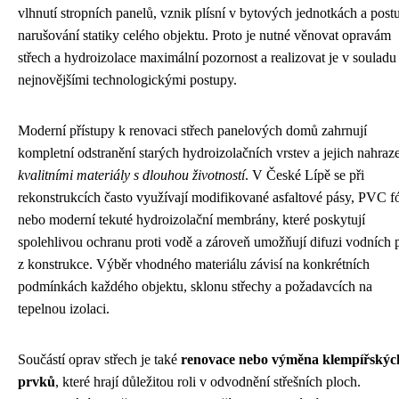
vlhnutí stropních panelů, vznik plísní v bytových jednotkách a post
narušování statiky celého objektu. Proto je nutné věnovat opravám
střech a hydroizolace maximální pozornost a realizovat je v souladu
nejnovějšími technologickými postupy.
Moderní přístupy k renovaci střech panelových domů zahrnují
kompletní odstranění starých hydroizolačních vrstev a jejich nahraz
kvalitními materiály s dlouhou životností
. V České Lípě se při
rekonstrukcích často využívají modifikované asfaltové pásy, PVC fó
nebo moderní tekuté hydroizolační membrány, které poskytují
spolehlivou ochranu proti vodě a zároveň umožňují difuzi vodních 
z konstrukce. Výběr vhodného materiálu závisí na konkrétních
podmínkách každého objektu, sklonu střechy a požadavcích na
tepelnou izolaci.
Součástí oprav střech je také
renovace nebo výměna klempířskýc
prvků
, které hrají důležitou roli v odvodnění střešních ploch.