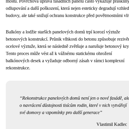
mostů. Povrchová úprava fasádních panelů často vykazuje praskliny
odlupování a další poškození, která nejen esteticky degradují vzhled
budovy, ale také snižují ochranu konstrukce před povětrnostními vli
Balkóny a lodžie starších panelových domů trpí korozí výztuže
betonových konstrukcí. Průnik vlhkosti do betonu způsobuje rezivě
ocelové výztuže, která se následně zvětšuje a narušuje betonový kry
Tento proces může vést až k vážnému statickému ohrožení
balkónových desek a vyžaduje odborný zásah v rámci komplexní
rekonstrukce.
Rekonstrukce panelových domů není jen o nové fasádě, al
o navrácení důstojnosti tisícům rodin, které v nich vytvářejí
své domovy a vzpomínky pro další generace
Vlastimil Kadlec