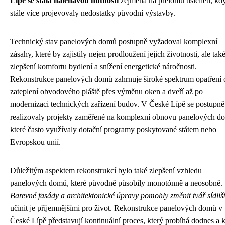
Lípě se stala naléhavou nutností
zejména na přelomu tisíciletí, kd
stále více projevovaly nedostatky původní výstavby.
Technický stav panelových domů postupně vyžadoval komplexní
zásahy, které by zajistily nejen prodloužení jejich životnosti, ale tak
zlepšení komfortu bydlení a snížení energetické náročnosti.
Rekonstrukce panelových domů zahrnuje široké spektrum opatření 
zateplení obvodového pláště přes výměnu oken a dveří až po
modernizaci technických zařízení budov. V České Lípě se postupně
realizovaly projekty zaměřené na komplexní obnovu panelových d
které často využívaly dotační programy poskytované státem nebo
Evropskou unií.
Důležitým aspektem rekonstrukcí bylo také zlepšení vzhledu
panelových domů, které původně působily monotónně a neosobně.
Barevné fasády a architektonické úpravy pomohly změnit tvář sídliš
učinit je příjemnějšími pro život. Rekonstrukce panelových domů v
České Lípě představují kontinuální proces, který probíhá dodnes a k