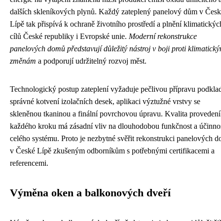
dalších skleníkových plynů. Každý zateplený panelový dům v Čes
Lípě tak přispívá k ochraně životního prostředí a plnění klimatickýc
cílů České republiky i Evropské unie.
Moderní rekonstrukce
panelových domů představují důležitý nástroj v boji proti klimatick
změnám
a podporují udržitelný rozvoj měst.
Technologický postup zateplení vyžaduje pečlivou přípravu podkla
správné kotvení izolačních desek, aplikaci výztužné vrstvy se
skleněnou tkaninou a finální povrchovou úpravu. Kvalita provedení
každého kroku má zásadní vliv na dlouhodobou funkčnost a účinno
celého systému. Proto je nezbytné svěřit rekonstrukci panelových 
v České Lípě zkušeným odborníkům s potřebnými certifikacemi a
referencemi.
Výměna oken a balkonových dveří