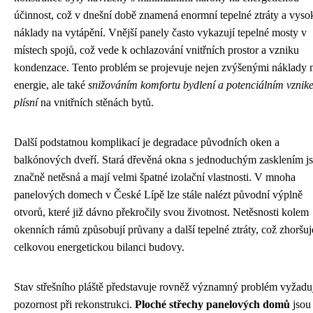
účinnost, což v dnešní době znamená enormní tepelné ztráty a vyso
náklady na vytápění. Vnější panely často vykazují tepelné mosty v
místech spojů, což vede k ochlazování vnitřních prostor a vzniku
kondenzace. Tento problém se projevuje nejen zvýšenými náklady 
energie, ale také
snižováním komfortu bydlení a potenciálním vznik
plísní
na vnitřních stěnách bytů.
Další podstatnou komplikací je degradace původních oken a
balkónových dveří. Stará dřevěná okna s jednoduchým zasklením j
značně netěsná a mají velmi špatné izolační vlastnosti. V mnoha
panelových domech v České Lípě lze stále nalézt původní výplně
otvorů, které již dávno překročily svou životnost. Netěsnosti kolem
okenních rámů způsobují průvany a další tepelné ztráty, což zhoršuj
celkovou energetickou bilanci budovy.
Stav střešního pláště představuje rovněž významný problém vyžaduj
pozornost při rekonstrukci.
Ploché střechy panelových domů
jsou