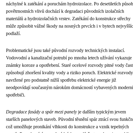
náchylné k zatékání a poruchám hydroizolace. Po desetiletích půso
povětrnostních vlivů dochází k degradaci původních izolačních
materiálů a hydroizolačních vrstev. Zatékání do konstrukce střechy
může způsobit vážné škody na nosných prvcích i v bytech nejvyšší
podlaží.
Problematické jsou také původní rozvody technických instalací.
Vodovodní a kanalizační potrubí po mnoha letech užívání vykazuje
známky koroze a opotřebení. Staré ocelové rozvody pitné vody čas
způsobují zhoršení kvality vody a riziko poruch. Elektrické rozvody
navržené pro podstatně nižší spotřebu elektrické energie již
neodpovídají současným nárokům domácností vybavených modern
spotřebiči.
Degradace fasády a spár mezi panely
je dalším typickým jevem
starších panelových staveb. Původní těsnění spár ztrácí svou funkčn
což umožňuje pronikání vlhkosti do konstrukce a vznik tepelných