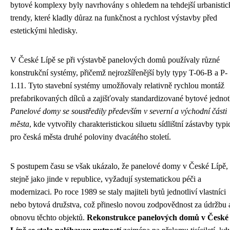
bytové komplexy byly navrhovány s ohledem na tehdejší urbanistic
trendy, které kladly důraz na funkčnost a rychlost výstavby před
estetickými hledisky.
V České Lípě se při výstavbě panelových domů používaly různé
konstrukční systémy, přičemž nejrozšířenější byly typy T-06-B a P-
1.11. Tyto stavební systémy umožňovaly relativně rychlou montáž
prefabrikovaných dílců a zajišťovaly standardizované bytové jednot
Panelové domy se soustředily především v severní a východní části
města
, kde vytvořily charakteristickou siluetu sídlištní zástavby typi
pro česká města druhé poloviny dvacátého století.
S postupem času se však ukázalo, že panelové domy v České Lípě,
stejně jako jinde v republice, vyžadují systematickou péči a
modernizaci. Po roce 1989 se staly majiteli bytů jednotliví vlastníci
nebo bytová družstva, což přineslo novou zodpovědnost za údržbu 
obnovu těchto objektů.
Rekonstrukce panelových domů v České