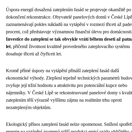
Úspora energií dosažená zateplením fasád se projevuje okamžitě po
dokončení rekonstrukce. Obyvatelé panelových domů v České Líp
zaznamenávají pokles nákladů na vytápění v rozmezí třiceti až pades
procent, což představuje významnou finanční úlevu pro domácnosti
Investice do zateplení se tak obvykle vrátí během deseti až patn
let
, přičemž životnost kvalitně provedeného zateplovacího systému
dosahuje třiceti až čtyřiceti let.
Kromě přímé úspory na vytápění přináší zateplení fasád další
ekonomické výhody. Zlepšení tepelně technických parametrů budo
zvyšuje její tržní hodnotu a atraktivitu pro potenciální kupce nebo
nájemníky. V České Lípě se rekonstruované panelové domy s kvali
zateplením těší výrazně vyššímu zájmu na realitním trhu oproti
nezatepleným objektům.
Ekologický přínos zateplení fasád nelze opomenout. Snížení spotře
energie na vytápění znamená nižší produkci emisí oxidu uhličitého 