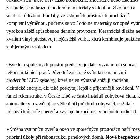
zastaralé, se nahrazují moderními materiály s dlouhou životností a
snadnou údržbou. Podlahy ve vstupních prostorách procházejí
kompletní výměnou, přičemž se volí odolné materiály schopné vydr
vysokou zátěž způsobenou denním provozem. Keramická dlažba n
kvalitní vinyl představují nejčastější volbu, která kombinuje praktič
s příjemným vzhledem.
Osvětlení společných prostor představuje další významnou součást
rekonstrukčních prací. Původní zastaralé svítidla se nahrazují
moderními LED systémy
, které nejen výrazně snižují spotřebu
elektrické energie, ale také poskytují lepší a příjemnější osvětlení. V
rámci rekonstrukcí v České Lípě se často instalují pohybová čidla, k
automaticky rozsvěcují osvětlení při průchodu obyvatel, což dále
přispívá k úspoře energií a zvyšuje bezpečnost v nočních hodinách.
Výměna vstupních dveří a oken ve společných prostorách patří mez
prioritní úkoly při rekonstrukci panelových domů.
Nové bezpečnos