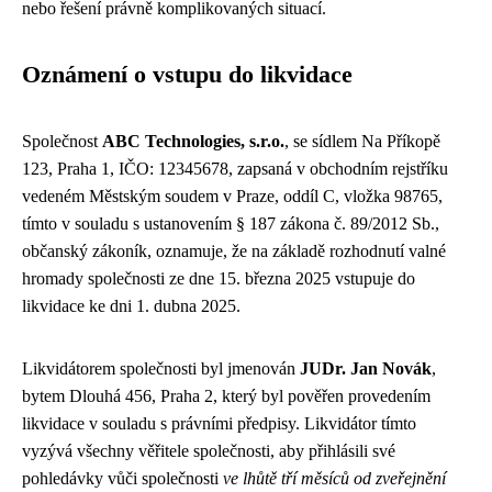
nebo řešení právně komplikovaných situací.
Oznámení o vstupu do likvidace
Společnost
ABC Technologies, s.r.o.
, se sídlem Na Příkopě
123, Praha 1, IČO: 12345678, zapsaná v obchodním rejstříku
vedeném Městským soudem v Praze, oddíl C, vložka 98765,
tímto v souladu s ustanovením § 187 zákona č. 89/2012 Sb.,
občanský zákoník, oznamuje, že na základě rozhodnutí valné
hromady společnosti ze dne 15. března 2025 vstupuje do
likvidace ke dni 1. dubna 2025.
Likvidátorem společnosti byl jmenován
JUDr. Jan Novák
,
bytem Dlouhá 456, Praha 2, který byl pověřen provedením
likvidace v souladu s právními předpisy. Likvidátor tímto
vyzývá všechny věřitele společnosti, aby přihlásili své
pohledávky vůči společnosti
ve lhůtě tří měsíců od zveřejnění