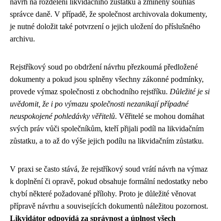
návrh na rozdělení likvidačního zůstatku a zmíněný souhlas
správce daně. V případě, že společnost archivovala dokumenty,
je nutné doložit také potvrzení o jejich uložení do příslušného
archivu.
Rejstříkový soud po obdržení návrhu přezkoumá předložené
dokumenty a pokud jsou splněny všechny zákonné podmínky,
provede výmaz společnosti z obchodního rejstříku.
Důležité je si
uvědomit, že i po výmazu společnosti nezanikají případné
neuspokojené pohledávky věřitelů
. Věřitelé se mohou domáhat
svých práv vůči společníkům, kteří přijali podíl na likvidačním
zůstatku, a to až do výše jejich podílu na likvidačním zůstatku.
V praxi se často stává, že rejstříkový soud vrátí návrh na výmaz
k doplnění či opravě, pokud obsahuje formální nedostatky nebo
chybí některé požadované přílohy. Proto je důležité věnovat
přípravě návrhu a souvisejících dokumentů náležitou pozornost.
Likvidátor odpovídá za správnost a úplnost všech