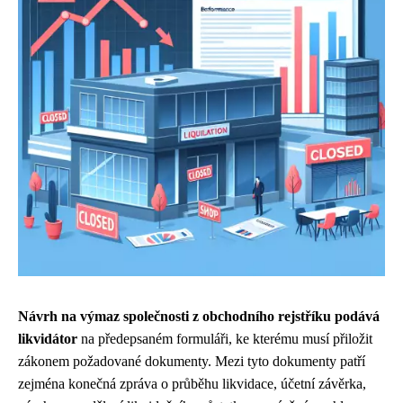
Návrh na výmaz společnosti z obchodního rejstříku podává
likvidátor
na předepsaném formuláři, ke kterému musí přiložit
zákonem požadované dokumenty. Mezi tyto dokumenty patří
zejména konečná zpráva o průběhu likvidace, účetní závěrka,