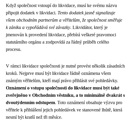
Když společnost vstoupí do likvidace, musí ke svému názvu
připojit dodatek v likvidaci.
Tento dodatek jasně signalizuje
všem obchodním partnerům a věřitelům, že společnost směřuje
k zániku a vypořádává své závazky
. Likvidátor, který je
jmenován k provedení likvidace, přebírá veškeré pravomoci
statutárního orgánu a zodpovídá za řádný průběh celého
procesu.
V rámci likvidace společnosti je nutné provést několik zásadních
kroků. Nejprve musí být likvidace řádně oznámena všem
známým věřitelům, kteří mají právo přihlásit své pohledávky.
Oznámení o vstupu společnosti do likvidace musí být také
zveřejněno v Obchodním věstníku, a to minimálně dvakrát s
dvoutýdenním odstupem
. Toto oznámení obsahuje výzvu pro
věřitele k přihlášení jejich pohledávek ve stanovené lhůtě, která
nesmí být kratší než tři měsíce.