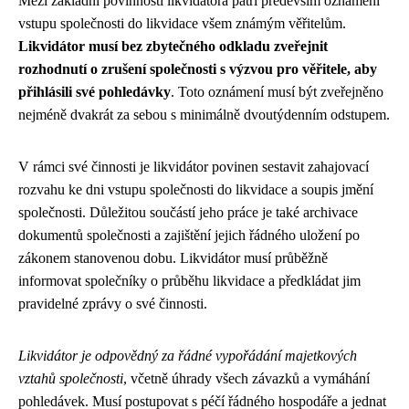
Mezi základní povinnosti likvidátora patří především oznámení
vstupu společnosti do likvidace všem známým věřitelům.
Likvidátor musí bez zbytečného odkladu zveřejnit
rozhodnutí o zrušení společnosti s výzvou pro věřitele, aby
přihlásili své pohledávky
. Toto oznámení musí být zveřejněno
nejméně dvakrát za sebou s minimálně dvoutýdenním odstupem.
V rámci své činnosti je likvidátor povinen sestavit zahajovací
rozvahu ke dni vstupu společnosti do likvidace a soupis jmění
společnosti. Důležitou součástí jeho práce je také archivace
dokumentů společnosti a zajištění jejich řádného uložení po
zákonem stanovenou dobu. Likvidátor musí průběžně
informovat společníky o průběhu likvidace a předkládat jim
pravidelné zprávy o své činnosti.
Likvidátor je odpovědný za řádné vypořádání majetkových
vztahů společnosti
, včetně úhrady všech závazků a vymáhání
pohledávek. Musí postupovat s péčí řádného hospodáře a jednat