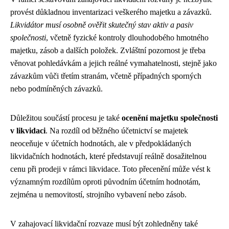
provést důkladnou inventarizaci veškerého majetku a závazků.
Likvidátor musí osobně ověřit skutečný stav aktiv a pasiv
společnosti
, včetně fyzické kontroly dlouhodobého hmotného
majetku, zásob a dalších položek. Zvláštní pozornost je třeba
věnovat pohledávkám a jejich reálné vymahatelnosti, stejně jako
závazkům vůči třetím stranám, včetně případných sporných
nebo podmíněných závazků.
Důležitou součástí procesu je také
ocenění majetku společnosti
v likvidaci
. Na rozdíl od běžného účetnictví se majetek
neoceňuje v účetních hodnotách, ale v předpokládaných
likvidačních hodnotách, které představují reálně dosažitelnou
cenu při prodeji v rámci likvidace. Toto přecenění může vést k
významným rozdílům oproti původním účetním hodnotám,
zejména u nemovitostí, strojního vybavení nebo zásob.
V zahajovací likvidační rozvaze musí být zohledněny také