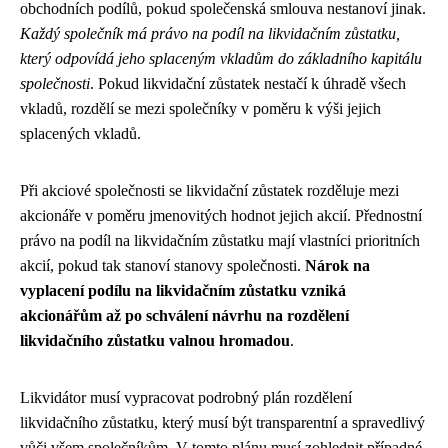
obchodních podílů, pokud společenská smlouva nestanoví jinak.
Každý společník má právo na podíl na likvidačním zůstatku,
který odpovídá jeho splaceným vkladům do základního kapitálu
společnosti
. Pokud likvidační zůstatek nestačí k úhradě všech
vkladů, rozdělí se mezi společníky v poměru k výši jejich
splacených vkladů.
Při akciové společnosti se likvidační zůstatek rozděluje mezi
akcionáře v poměru jmenovitých hodnot jejich akcií. Přednostní
právo na podíl na likvidačním zůstatku mají vlastníci prioritních
akcií, pokud tak stanoví stanovy společnosti.
Nárok na
vyplacení podílu na likvidačním zůstatku vzniká
akcionářům až po schválení návrhu na rozdělení
likvidačního zůstatku valnou hromadou
.
Likvidátor musí vypracovat podrobný plán rozdělení
likvidačního zůstatku, který musí být transparentní a spravedlivý
vůči všem společníkům. V tomto plánu musí zohlednit případné