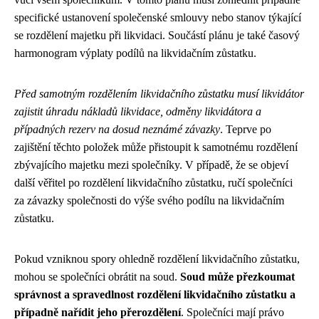
specifické ustanovení společenské smlouvy nebo stanov týkající
se rozdělení majetku při likvidaci. Součástí plánu je také časový
harmonogram výplaty podílů na likvidačním zůstatku.
Před samotným rozdělením likvidačního zůstatku musí likvidátor
zajistit úhradu nákladů likvidace, odměny likvidátora a
případných rezerv na dosud neznámé závazky
. Teprve po
zajištění těchto položek může přistoupit k samotnému rozdělení
zbývajícího majetku mezi společníky. V případě, že se objeví
další věřitel po rozdělení likvidačního zůstatku, ručí společníci
za závazky společnosti do výše svého podílu na likvidačním
zůstatku.
Pokud vzniknou spory ohledně rozdělení likvidačního zůstatku,
mohou se společníci obrátit na soud.
Soud může přezkoumat
správnost a spravedlnost rozdělení likvidačního zůstatku a
případně nařídit jeho přerozdělení
. Společníci mají právo