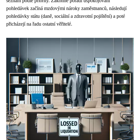
seznam podle priority. Zákonné pořadí uspokojování
pohledávek začíná mzdovými nároky zaměstnanců, následují
pohledávky státu (daně, sociální a zdravotní pojištění) a poté
přicházejí na řadu ostatní věřitelé.