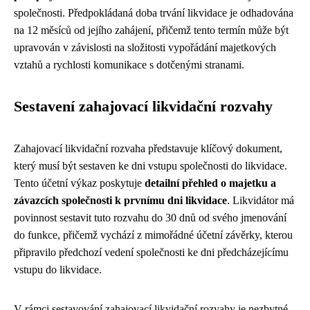
společnosti. Předpokládaná doba trvání likvidace je odhadována
na 12 měsíců od jejího zahájení, přičemž tento termín může být
upravován v závislosti na složitosti vypořádání majetkových
vztahů a rychlosti komunikace s dotčenými stranami.
Sestavení zahajovací likvidační rozvahy
Zahajovací likvidační rozvaha představuje klíčový dokument,
který musí být sestaven ke dni vstupu společnosti do likvidace.
Tento účetní výkaz poskytuje
detailní přehled o majetku a
závazcích společnosti k prvnímu dni likvidace
. Likvidátor má
povinnost sestavit tuto rozvahu do 30 dnů od svého jmenování
do funkce, přičemž vychází z mimořádné účetní závěrky, kterou
připravilo předchozí vedení společnosti ke dni předcházejícímu
vstupu do likvidace.
V rámci sestavování zahajovací likvidační rozvahy je nezbytné