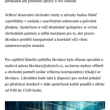
předkládat jim průběžné zprávy o své činnosti.
Veškeré dosavadní obchodní vztahy a závazky budou řádně
vypořádány
v souladu s uzavřenými smlouvami a právními
předpisy. Společnost si váží dlouholeté spolupráce se svými
obchodními partnery a udělá maximum pro to, aby proces
likvidace proběhl transparentně a korektně vůči všem
zainteresovaným stranám.
Pro zajištění řádného průběhu likvidace byla zřízena speciální e-
mailová adresa likvidace@abctech.cz, na kterou mohou věřitelé
a obchodní partneři zasílat veškerou korespondenci týkající se
likvidace. Likvidátor bude také k dispozici pro osobní jednání
po předchozí domluvě v sídle společnosti každé pondělí a středu
od 9:00 do 15:00 hodin.