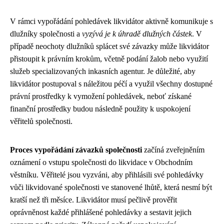
V rámci vypořádání pohledávek likvidátor aktivně komunikuje s
dlužníky společnosti a
vyzývá je k úhradě dlužných částek
. V
případě neochoty dlužníků splácet své závazky může likvidátor
přistoupit k právním krokům, včetně podání žalob nebo využití
služeb specializovaných inkasních agentur. Je důležité, aby
likvidátor postupoval s náležitou péčí a využil všechny dostupné
právní prostředky k vymožení pohledávek, neboť získané
finanční prostředky budou následně použity k uspokojení
věřitelů společnosti.
Proces vypořádání závazků společnosti
začíná zveřejněním
oznámení o vstupu společnosti do likvidace v Obchodním
věstníku. Věřitelé jsou vyzváni, aby přihlásili své pohledávky
vůči likvidované společnosti ve stanovené lhůtě, která nesmí být
kratší než tři měsíce. Likvidátor musí pečlivě prověřit
oprávněnost každé přihlášené pohledávky a sestavit jejich