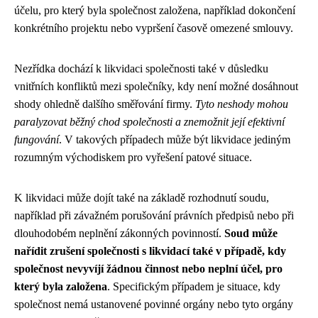
účelu, pro který byla společnost založena, například dokončení
konkrétního projektu nebo vypršení časově omezené smlouvy.
Nezřídka dochází k likvidaci společnosti také v důsledku
vnitřních konfliktů mezi společníky, kdy není možné dosáhnout
shody ohledně dalšího směřování firmy.
Tyto neshody mohou
paralyzovat běžný chod společnosti a znemožnit její efektivní
fungování
. V takových případech může být likvidace jediným
rozumným východiskem pro vyřešení patové situace.
K likvidaci může dojít také na základě rozhodnutí soudu,
například při závažném porušování právních předpisů nebo při
dlouhodobém neplnění zákonných povinností.
Soud může
nařídit zrušení společnosti s likvidací také v případě, kdy
společnost nevyvíjí žádnou činnost nebo neplní účel, pro
který byla založena
. Specifickým případem je situace, kdy
společnost nemá ustanovené povinné orgány nebo tyto orgány