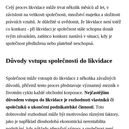
Celý proces likvidace může trvat několik měsíců až let, v
závislosti na velikosti společnosti, množství majetku a složitosti
právních vztahů. Je důležité si uvědomit, že likvidace není totéž
co konkurz - při likvidaci je společnost stále schopna dostát
svým závazkům, zatímco konkurz nastává v situaci, kdy je
společnost předlužena nebo platebně neschopná.
Důvody vstupu společnosti do likvidace
Společnost může vstoupit do likvidace z několika závažných
důvodů, přičemž tento proces představuje významný mezník v
životním cyklu každé obchodní korporace.
Nejčastějším
důvodem vstupu do likvidace je rozhodnutí vlastníků či
společníků o ukončení podnikatelské činnosti
. Toto
dobrovolné rozhodnutí může být motivováno různými faktory,
jako je například dlouhodobá ekonomická nerentabilita
podnikání, kdy náklady převyšují výnosy a společnost není