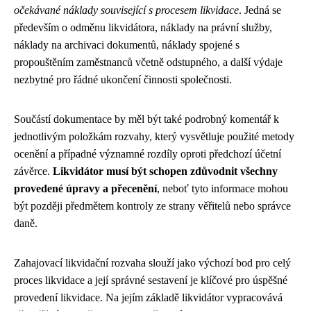
očekávané náklady související s procesem likvidace
. Jedná se
především o odměnu likvidátora, náklady na právní služby,
náklady na archivaci dokumentů, náklady spojené s
propouštěním zaměstnanců včetně odstupného, a další výdaje
nezbytné pro řádné ukončení činnosti společnosti.
Součástí dokumentace by měl být také podrobný komentář k
jednotlivým položkám rozvahy, který vysvětluje použité metody
ocenění a případné významné rozdíly oproti předchozí účetní
závěrce.
Likvidátor musí být schopen zdůvodnit všechny
provedené úpravy a přecenění
, neboť tyto informace mohou
být později předmětem kontroly ze strany věřitelů nebo správce
daně.
Zahajovací likvidační rozvaha slouží jako výchozí bod pro celý
proces likvidace a její správné sestavení je klíčové pro úspěšné
provedení likvidace. Na jejím základě likvidátor vypracovává