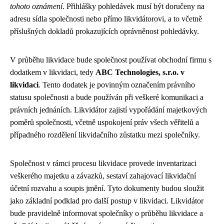
tohoto oznámení
. Přihlášky pohledávek musí být doručeny na
adresu sídla společnosti nebo přímo likvidátorovi, a to včetně
příslušných dokladů prokazujících oprávněnost pohledávky.
V průběhu likvidace bude společnost používat obchodní firmu s
dodatkem v likvidaci, tedy
ABC Technologies, s.r.o. v
likvidaci
. Tento dodatek je povinným označením právního
statusu společnosti a bude používán při veškeré komunikaci a
právních jednáních. Likvidátor zajistí vypořádání majetkových
poměrů společnosti, včetně uspokojení práv všech věřitelů a
případného rozdělení likvidačního zůstatku mezi společníky.
Společnost v rámci procesu likvidace provede inventarizaci
veškerého majetku a závazků, sestaví zahajovací likvidační
účetní rozvahu a soupis jmění. Tyto dokumenty budou sloužit
jako základní podklad pro další postup v likvidaci. Likvidátor
bude pravidelně informovat společníky o průběhu likvidace a