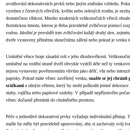
uvolňování dekorativních prvků nebo jiným změnám vzhledu. Poku
vyroben z čerstvých větviček, květin nebo zelených rostlin, je nezbyt
dostatečnou vlhkost. Mnoho moderních velikonočních věnců obsahu
floristickou hmotu, kterou je třeba pravidelně zvlhčovat pomocí roz
vodou.
Ideální je provádět toto zvlhčování každý druhý den
, zejmén
dveře vystaveny přímému slunečnímu záření nebo pokud je venku te
Umístění věnce hraje zásadní roli v jeho dlouhověkosti. Velikonočn
umístěné na vnitřní straně dveří obvykle vydrží déle než ty venkovn
nejsou vystaveny povětrnostním vlivům jako déšť, vítr nebo intenzi
paprsky. Pokud máte věnec zavěšený venku,
snažte se jej chráni
srážkami
a silným větrem, který by mohl poškodit jemné dekorace 
stuhy, vajíčka nebo papírové ozdoby. V případě nepříznivého počas
věnec dočasně přemístit do chráněného prostoru.
Péče o jednotlivé dekorativní prvky vyžaduje individuální přístup. T
mašle by měly být pravidelně upravovány, aby si zachovaly svůj tva