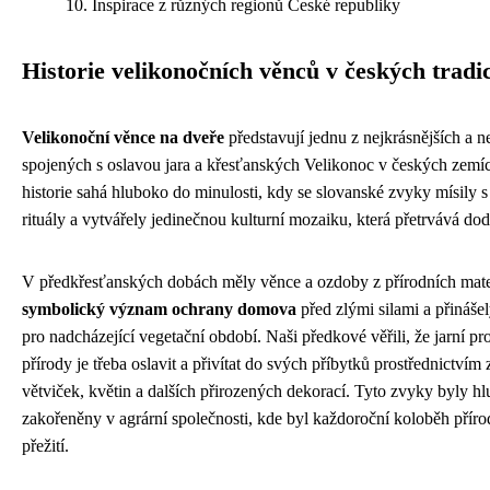
Inspirace z různých regionů České republiky
Historie velikonočních věnců v českých tradi
Velikonoční věnce na dveře
představují jednu z nejkrásnějších a ne
spojených s oslavou jara a křesťanských Velikonoc v českých zemíc
historie sahá hluboko do minulosti, kdy se slovanské zvyky mísily 
rituály a vytvářely jedinečnou kulturní mozaiku, která přetrvává dod
V předkřesťanských dobách měly věnce a ozdoby z přírodních mate
symbolický význam ochrany domova
před zlými silami a přináše
pro nadcházející vegetační období. Naši předkové věřili, že jarní p
přírody je třeba oslavit a přivítat do svých příbytků prostřednictvím
větviček, květin a dalších přirozených dekorací. Tyto zvyky byly h
zakořeněny v agrární společnosti, kde byl každoroční koloběh přír
přežití.