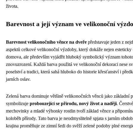
života.
Barevnost a její význam ve velikonoční výzd
Barevnost velikonočního věnce na dveře
představuje jeden z nejd
aspektů celkové velikonoční výzdoby, který dokáže nejen esteticky 
domova, ale především vyjádřit hluboký symbolický význam tohoto 
znovuzrození. Každá barva použitá ve velikonoční dekoraci nese sv
poselství a tradici, která sahá hluboko do historie křesťanství i pře
jarních oslav.
Zelená barva dominuje většině velikonočních věnců jako základní 
symbolizuje
probouzející se přírodu, nový život a naději
. Čerstvé
mechovinky a mladé výhonky rostlin tvoří základ věnce a připomín
koloběh přírody. Tato barva je neodmyslitelně spjata s jarním obdo
krajina proměňuje ze zimní šedi do svěží zelené podoby plné energie 