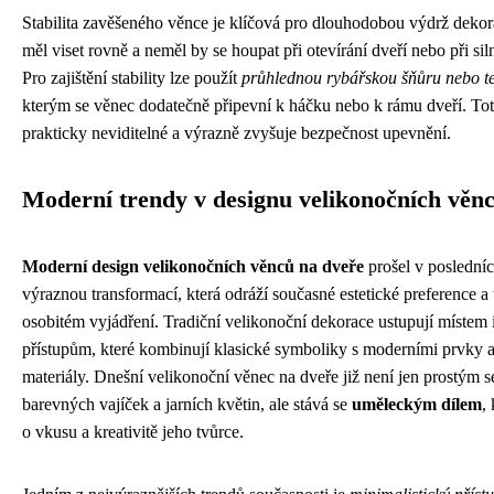
Stabilita zavěšeného věnce je klíčová pro dlouhodobou výdrž deko
měl viset rovně a neměl by se houpat při otevírání dveří nebo při sil
Pro zajištění stability lze použít
průhlednou rybářskou šňůru nebo t
kterým se věnec dodatečně připevní k háčku nebo k rámu dveří. Toto
prakticky neviditelné a výrazně zvyšuje bezpečnost upevnění.
Moderní trendy v designu velikonočních věn
Moderní design velikonočních věnců na dveře
prošel v posledníc
výraznou transformací, která odráží současné estetické preference a
osobitém vyjádření. Tradiční velikonoční dekorace ustupují místem
přístupům, které kombinují klasické symboliky s moderními prvky a
materiály. Dnešní velikonoční věnec na dveře již není jen prostým
barevných vajíček a jarních květin, ale stává se
uměleckým dílem
,
o vkusu a kreativitě jeho tvůrce.