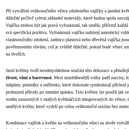
Při vytváření velikonočního věnce zdobeného vajíčky a jarními květ
důležité
pečlivě vybrat základní materiály
, které budou spolu navzáj
Vajíčka mohou být jak pravá vyfouknutá, tak umělá, přičemž každá
svá specifická pozitiva. Vyfouknutá vajíčka nabízejí autentický vzh
vlastnoručního zdobení, zatímco plastová nebo dřevěná vajíčka jsou
povětrnostním vlivům, což je zvláště důležité, pokud bude věnec u
na dveřích.
Jarní květiny tvoří neodmyslitelnou součást této dekorace a přináše
živost, vůni a barevnost
. Mezi nejoblíbenější volby patří narcisy, h
tulipány, primulky a sněženky, které dokonale symbolizují příchod j
probuzení přírody po zimním spánku. Tyto květiny lze použít jak v
rostlin zasazených v malých květináčcích integrovaných do věnce, 
umělých květin, které vydrží po celou velikonoční sezónu bez nutno
Kombinace vajíček a květin na velikonočním věnci na dveře vytvář