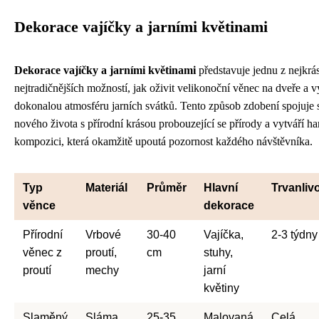
Dekorace vajíčky a jarními květinami
Dekorace vajíčky a jarními květinami
představuje jednu z nejkrás
nejtradičnějších možností, jak oživit velikonoční věnec na dveře a vy
dokonalou atmosféru jarních svátků. Tento způsob zdobení spojuje
nového života s přírodní krásou probouzející se přírody a vytváří 
kompozici, která okamžitě upoutá pozornost každého návštěvníka.
Typ
Materiál
Průměr
Hlavní
Trvanliv
věnce
dekorace
Přírodní
Vrbové
30-40
Vajíčka,
2-3 týdny
věnec z
proutí,
cm
stuhy,
proutí
mechy
jarní
květiny
Slaměný
Sláma,
25-35
Malovaná
Celá