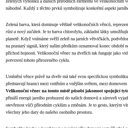
zelených výhonků a dalších přírodních elementů ve velikonočním v
náhodné. Každý z těchto prvků symbolizuje konkrétní aspekt jarníh
Zelená barva, která dominuje většině velikonočních věnců, repreze
růst a nový začátek
. Je to barva chlorofylu, základní látky umožňujíc
planetě. Když vnímáme svěží zeleň na jarních větvičkách, podvěd
na prastarý signál, který našim předkům oznamoval konec období n
příchod hojnosti. Velikonoční věnec na dveřích tak funguje jako vid
potvrzení tohoto přirozeného cyklu.
Umístění věnce právě na dveře má také svou specifickou symbolik
představují hranici mezi vnitřním a vnějším světem, mezi domovem 
Velikonoční věnec na tomto místě působí jakomost spojující tyt
přináší energii jarního probuzení do našich domovů a zároveň vyjad
otevřenost vůči přírodním cyklům a změnám. Je to gesto, kterým vít
všechny jeho dary do našeho osobního prostoru.