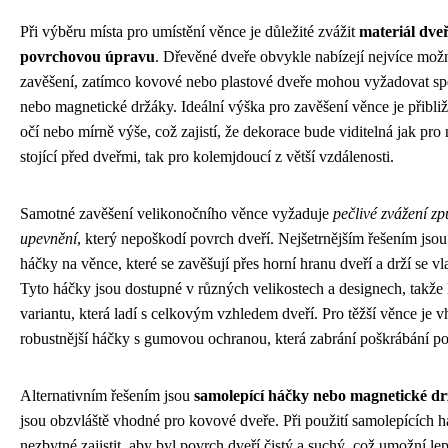
Při výběru místa pro umístění věnce je důležité zvážit
materiál dveř
povrchovou úpravu
. Dřevěné dveře obvykle nabízejí nejvíce možn
zavěšení, zatímco kovové nebo plastové dveře mohou vyžadovat sp
nebo magnetické držáky. Ideální výška pro zavěšení věnce je přibli
očí nebo mírně výše, což zajistí, že dekorace bude viditelná jak pro
stojící před dveřmi, tak pro kolemjdoucí z větší vzdálenosti.
Samotné zavěšení velikonočního věnce vyžaduje
pečlivé zvážení z
upevnění
, který nepoškodí povrch dveří. Nejšetrnějším řešením jsou
háčky na věnce, které se zavěšují přes horní hranu dveří a drží se vl
Tyto háčky jsou dostupné v různých velikostech a designech, takže 
variantu, která ladí s celkovým vzhledem dveří. Pro těžší věnce je 
robustnější háčky s gumovou ochranou, která zabrání poškrábání p
Alternativním řešením jsou
samolepící háčky nebo magnetické d
jsou obzvláště vhodné pro kovové dveře. Při použití samolepících h
nezbytné zajistit, aby byl povrch dveří čistý a suchý, což umožní le