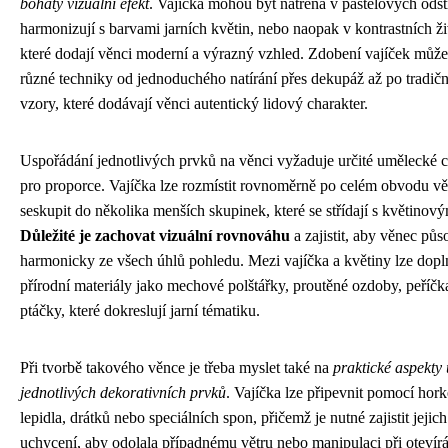
bohatý vizuální efekt
. Vajíčka mohou být natřená v pastelových odst
harmonizují s barvami jarních květin, nebo naopak v kontrastních ž
které dodají věnci moderní a výrazný vzhled. Zdobení vajíček můž
různé techniky od jednoduchého natírání přes dekupáž až po tradičn
vzory, které dodávají věnci autentický lidový charakter.
Uspořádání jednotlivých prvků na věnci vyžaduje určité umělecké c
pro proporce. Vajíčka lze rozmístit rovnoměrně po celém obvodu vě
seskupit do několika menších skupinek, které se střídají s květinov
Důležité je zachovat vizuální rovnováhu
a zajistit, aby věnec půs
harmonicky ze všech úhlů pohledu. Mezi vajíčka a květiny lze dopln
přírodní materiály jako mechové polštářky, proutěné ozdoby, peříč
ptáčky, které dokreslují jarní tématiku.
Při tvorbě takového věnce je třeba myslet také na
praktické aspekty
jednotlivých dekorativních prvků
. Vajíčka lze připevnit pomocí hor
lepidla, drátků nebo speciálních spon, přičemž je nutné zajistit jejic
uchycení, aby odolala případnému větru nebo manipulaci při otevírá