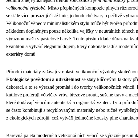
Jedním z nejvýraznějších trendů současnosti je
minimalistický příst
velikonoční výzdobě
. Místo přeplněných kompozic plných různorod
se stále více prosazují čisté linie, jednoduché tvary a pečlivě vybran
Velikonoční věnec v minimalistickém stylu může být tvořen přírod
základem doplněným pouze několika vajíčky v neutrálních tónech 
výraznou mašlí v pastelové barvě. Tento přístup klade důraz na kval
kvantitou a vytváří elegantní dojem, který dokonale ladí s moderními
exteriéry domů.
Přírodní materiály zažívají v oblasti velikonoční výzdoby skutečnou
Ekologické povědomí a udržitelnost
se staly klíčovými faktory př
dekorací, a to se výrazně promítá i do tvorby velikonočních věnců. 
kutilové preferují větvičky vrby, březové proutí, sušené trávy a me
které dodávají věncům autentický a organický vzhled. Tyto přírod
se často kombinují s recyklovanými materiály nebo ručně vyráběn
z ekologických zdrojů, což vytváří jedinečné kousky plné charakter
Barevná paleta moderních velikonočních věnců se výrazně posunula