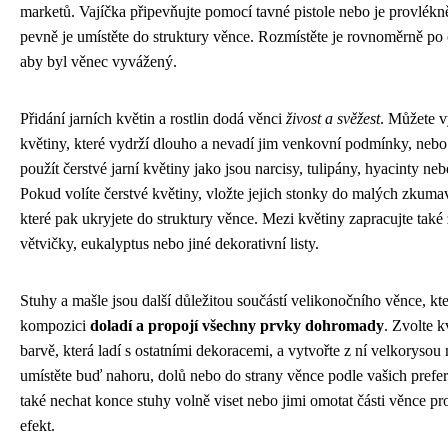
marketů. Vajíčka připevňujte pomocí tavné pistole nebo je provlékn
pevně je umístěte do struktury věnce. Rozmístěte je rovnoměrně po
aby byl věnec vyvážený.
Přidání jarních květin a rostlin dodá věnci
živost a svěžest
. Můžete v
květiny, které vydrží dlouho a nevadí jim venkovní podmínky, nebo 
použít čerstvé jarní květiny jako jsou narcisy, tulipány, hyacinty ne
Pokud volíte čerstvé květiny, vložte jejich stonky do malých zkuma
které pak ukryjete do struktury věnce. Mezi květiny zapracujte také
větvičky, eukalyptus nebo jiné dekorativní listy.
Stuhy a mašle jsou další důležitou součástí velikonočního věnce, kt
kompozici
doladí a propojí všechny prvky dohromady
. Zvolte k
barvě, která ladí s ostatními dekoracemi, a vytvořte z ní velkorysou 
umístěte buď nahoru, dolů nebo do strany věnce podle vašich prefe
také nechat konce stuhy volně viset nebo jimi omotat části věnce pr
efekt.