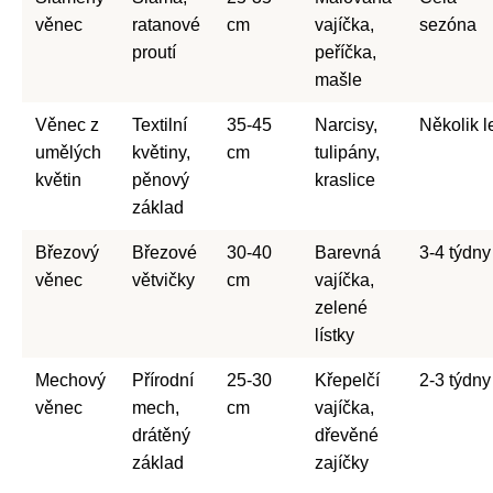
věnec
ratanové
cm
vajíčka,
sezóna
proutí
peříčka,
mašle
Věnec z
Textilní
35-45
Narcisy,
Několik l
umělých
květiny,
cm
tulipány,
květin
pěnový
kraslice
základ
Březový
Březové
30-40
Barevná
3-4 týdny
věnec
větvičky
cm
vajíčka,
zelené
lístky
Mechový
Přírodní
25-30
Křepelčí
2-3 týdny
věnec
mech,
cm
vajíčka,
drátěný
dřevěné
základ
zajíčky