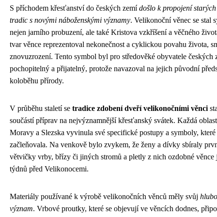
S příchodem křesťanství do českých zemí
došlo k propojení starýc
tradic s novými náboženskými významy
. Velikonoční věnec se stal
nejen jarního probuzení, ale také Kristova vzkříšení a věčného živ
tvar věnce reprezentoval nekonečnost a cyklickou povahu života, sm
znovuzrození. Tento symbol byl pro středověké obyvatele českých
pochopitelný a přijatelný, protože navazoval na jejich původní před
koloběhu přírody.
V průběhu staletí se
tradice zdobení dveří velikonočními věnci
st
součástí příprav na nejvýznamnější křesťanský svátek. Každá oblas
Moravy a Slezska vyvinula své specifické postupy a symboly, které
začleňovala. Na venkově bylo zvykem, že ženy a dívky sbíraly první
větvičky vrby, břízy či jiných stromů a pletly z nich ozdobné věnce 
týdnů před Velikonocemi.
Materiály používané k výrobě velikonočních věnců měly svůj
hlubo
význam
. Vrbové proutky, které se objevují ve věncích dodnes, přip