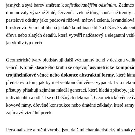
jasných a syté barev směrem k
sofistikovanějším odstínům
. Zatímco
dominovaly výrazné žluté, červené a zelené tóny, současné trendy f
pastelové odstíny jako pudrová růžová, mátová zelená, levandulov
broskvová. Velmi oblíbená je také kombinace bílé a béžové s akcen
dřeva nebo zlatých detailů, která vytváří nadčasový a elegantní vz
jakýkoliv typ dveří.
Geometrické tvary představují další významný trend v designu veli
věnců. Kromě klasického kruhu se objevují
asymetrické kompozic
trojúhelníkové věnce nebo dokonce abstraktní formy
, které lám
představy o tom, jak by měl velikonoční věnec vypadat. Tyto neko
přístupy přitahují zejména mladší generaci, která hledá způsoby, jak
individualitu a odlišit se od běžných dekorací. Geometrické věnce č
kovové rámy, dřevěné konstrukce nebo drátěné základy, které samy 
zajímavý vizuální prvek.
Personalizace a ruční výroba jsou dalšími charakteristickými znaky