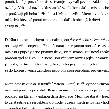
proutí, které je pružné, dobře se tvaruje a vytváří pevnou základnu p
ozdoby. Vrba má navíc v křesťanské symbolice zvláštní místo, neboť 
se používají při bohoslužbách na Květnou neděli. Alternativou k v
může být březové proutí nebo proutí z dalších ohebných dřevin, kter
sbírají na jaře.
Dalším nepostradatelným materiálem jsou
čerstvé nebo sušené větvi
dodávají věnci objem a přírodní charakter. V jarním období se často
ratolesti s pupeny nebo prvními lístky, které symbolizují nový začát
probouzející se život. Oblíbené jsou větvičky břízy s jejími charakte
jehnědy, ale také ratolesti vrby, lísky nebo jiných listnatých stromů.
se do korpusu věnce zapichují nebo přivazují přírodním provázkem.
Mech představuje další tradiční materiál, který se při výrobě velik
na dveře používá po staletí.
Přírodní mech
dodává věnci jemnou te
podklad, na kterém vyniknou další dekorace. Mech lze sbírat v lese, 
to dělat šetrně a s respektem k přírodě. Sušený mech je rovněž vhodn
zakoupit v květinářstvích nebo hobby marketech.