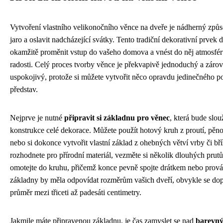
Vytvoření vlastního velikonočního věnce na dveře je nádherný způso
jaro a oslavit nadcházející svátky. Tento tradiční dekorativní prvek 
okamžitě proměnit vstup do vašeho domova a vnést do něj atmosfé
radosti. Celý proces tvorby věnce je překvapivě jednoduchý a záro
uspokojivý, protože si můžete vytvořit něco opravdu jedinečného p
představ.
Nejprve je nutné
připravit si základnu pro věnec
, která bude slou
konstrukce celé dekorace. Můžete použít hotový kruh z proutí, pě
nebo si dokonce vytvořit vlastní základ z ohebných větví vrby či bř
rozhodnete pro přírodní materiál, vezměte si několik dlouhých prutů
omotejte do kruhu, přičemž konce pevně spojte drátkem nebo prová
základny by měla odpovídat rozměrům vašich dveří, obvykle se do
průměr mezi třiceti až padesáti centimetry.
Jakmile máte připravenou základnu, je čas zamyslet se nad
barevn