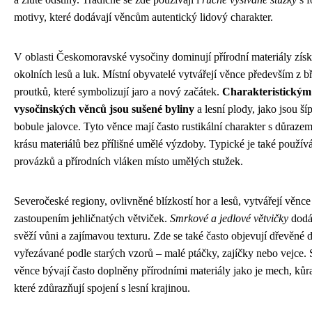
motivy, které dodávají věncům autentický lidový charakter.
V oblasti Českomoravské vysočiny dominují přírodní materiály zís
okolních lesů a luk. Místní obyvatelé vytvářejí věnce především z 
proutků, které symbolizují jaro a nový začátek.
Charakteristický
vysočinských věnců jsou sušené byliny
a lesní plody, jako jsou š
bobule jalovce. Tyto věnce mají často rustikální charakter s důrazem
krásu materiálů bez přílišné umělé výzdoby. Typické je také použív
provázků a přírodních vláken místo umělých stužek.
Severočeské regiony, ovlivněné blízkostí hor a lesů, vytvářejí věnc
zastoupením jehličnatých větviček.
Smrkové a jedlové větvičky
dodá
svěží vůni a zajímavou texturu. Zde se také často objevují dřevěné 
vyřezávané podle starých vzorů – malé ptáčky, zajíčky nebo vejce.
věnce bývají často doplněny přírodními materiály jako je mech, kůr
které zdůrazňují spojení s lesní krajinou.