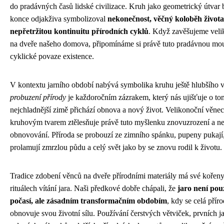
do pradávných časů lidské civilizace. Kruh jako geometrický útvar 
konce odjakživa symbolizoval
nekonečnost, věčný koloběh života
nepřetržitou kontinuitu přírodních cyklů
. Když zavěšujeme veli
na dveře našeho domova, připomínáme si právě tuto pradávnou mou
cyklické povaze existence.
V kontextu jarního období nabývá symbolika kruhu ještě hlubšího
probuzení přírody
je každoročním zázrakem, který nás ujišťuje o tom
nejchladnější zimě přichází obnova a nový život. Velikonoční věne
kruhovým tvarem ztělesňuje právě tuto myšlenku znovuzrození a ne
obnovování. Příroda se probouzí ze zimního spánku, pupeny pukají,
prolamují zmrzlou půdu a celý svět jako by se znovu rodil k životu.
Tradice zdobení věnců na dveře přírodními materiály má své kořen
rituálech vítání jara. Naši předkové dobře chápali, že
jaro není po
počasí, ale zásadním transformačním obdobím
, kdy se celá přír
obnovuje svou životní sílu. Používání čerstvých větviček, prvních j