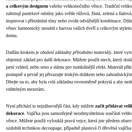
a celkovým designem
vašeho velikonočního věnce. Tradiční velik
zahrnují pastelové odstíny jako světle růžová, žlutá, zelená a fialová
inspirovat i přírodními tóny nebo zvolit odvážnější kombinace. Důlež
věnec harmonicky snoubil s barvou vašich dveří a celkovým stylem 
domu.
Dalším krokem je
obalení základny přírodními materiály
, které vyt
objemný základ pro další dekorace. Můžete použít mech, který dodá
jarní vzhled, nebo seno a slámu pro rustikálnější efekt. Materiál přik
postupně a pevně jej přivazujte tenkým drátkem nebo zahradnický
Dbejte na to, aby byla celá základna rovnoměrně pokrytá a aby ned
viditelným mezerám.
Nyní přichází ta nejzábavnější část, kdy můžete
začít přidávat vel
dekorace
. Vajíčka jsou samozřejmě neodmyslitelnou součástí veli
věnce. Můžete použít vyfouklá pravá vejce, která jste předem obarv
ozdobili technikou decoupage, případně plastová či dřevěná vajíčk