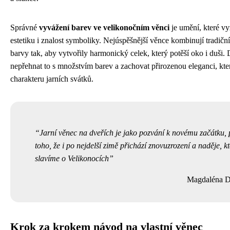
Správné
vyvážení barev ve velikonočním věnci
je umění, které vy
estetiku i znalost symboliky. Nejúspěšnější věnce kombinují tradičn
barvy tak, aby vytvořily harmonický celek, který potěší oko i duši. D
nepřehnat to s množstvím barev a zachovat přirozenou eleganci, kt
charakteru jarních svátků.
Jarní věnec na dveřích je jako pozvání k novému začátku,
toho, že i po nejdelší zimě přichází znovuzrození a naděje, k
slavíme o Velikonocích
Magdaléna D
Krok za krokem návod na vlastní věnec