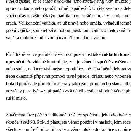
Pokud zjistíte, že se stuha zmačkala nebo ztratila svůj tvar
, můžete j
upravit rukama nebo použít mírné napařování. Umělé květiny a dek
stačí občas oprášit měkkým hadříkem nebo štětcem, aby na nich neu
prach. Velikonoční vajíčka, ať už pravá nebo umělá, vyžadují jemn
pravá vajíčka jsou křehká a mohou prasknout, zatímco malovaná n
vajíčka mohou ztratit svou barvu při kontaktu s vodou.
Při údržbě věnce je důležité věnovat pozornost také
základní konst
upevnění
. Pravidelně kontrolujte, zda je věnec bezpečně zavěšen a
nebo stuha, na které visí, nejsou opotřebované. Uvolněné dekorativ
třeba okamžitě připevnit pomocí tavné pistole, drátku nebo vhodnéh
Pokud používáte přírodní materiály jako jsou proutí nebo sláma, dbe
nezačaly plesnivět – v případě zvýšené vlhkosti je vhodné věnec př
sušší místo.
Závěrečná fáze péče o velikonoční věnec spočívá v jeho
vhodném s
skončení svátků
. Pokud plánujete věnec použít i v následujícím roce
všechny pomíjivé přírodní prvky a věnec uložte do krabice s papír