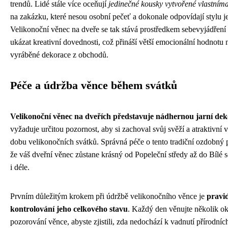
trendů. Lidé stále více oceňují
jedinečné kousky vytvořené vlastní
na zakázku, které nesou osobní pečeť a dokonale odpovídají stylu j
Velikonoční věnec na dveře se tak stává prostředkem sebevyjádření
ukázat kreativní dovednosti, což přináší větší emocionální hodnotu
vyráběné dekorace z obchodů.
Péče a údržba věnce během svátků
Velikonoční věnec na dveřích představuje nádhernou jarní dek
vyžaduje určitou pozornost, aby si zachoval svůj svěží a atraktivní 
dobu velikonočních svátků. Správná péče o tento tradiční ozdobný pr
že váš dveřní věnec zůstane krásný od Popeleční středy až do Bílé
i déle.
Prvním důležitým krokem při údržbě velikonočního věnce je
pravi
kontrolování jeho celkového stavu
. Každý den věnujte několik o
pozorování věnce, abyste zjistili, zda nedochází k vadnutí přírodníc