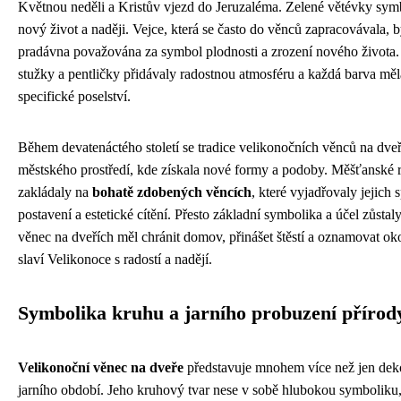
Květnou neděli a Kristův vjezd do Jeruzaléma. Zelené větévky sym
nový život a naději. Vejce, která se často do věnců zapracovávala, 
pradávna považována za symbol plodnosti a zrození nového života
stužky a pentličky přidávaly radostnou atmosféru a každá barva měl
specifické poselství.
Během devatenáctého století se tradice velikonočních věnců na dveře
městského prostředí, kde získala nové formy a podoby. Měšťanské r
zakládaly na
bohatě zdobených věncích
, které vyjadřovaly jejich
postavení a estetické cítění. Přesto základní symbolika a účel zůsta
věnec na dveřích měl chránit domov, přinášet štěstí a oznamovat oko
slaví Velikonoce s radostí a nadějí.
Symbolika kruhu a jarního probuzení přírod
Velikonoční věnec na dveře
představuje mnohem více než jen deko
jarního období. Jeho kruhový tvar nese v sobě hlubokou symboliku,