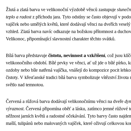
Žlutá a zlatá barva ve velikonoční výzdobě věnců zastupuje
slunečn
teplo a radost
z příchodu jara. Tyto odstíny se často objevují v podo
vajíček nebo umělých květů, které dodávají věnci na dveřích veselý
vzhled. Zlatá barva navíc odkazuje na božskou přítomnost a ducho
Velikonoc, připomínající slavnostní charakter těchto svátků.
Bílá barva představuje
čistotu, nevinnost a vzkříšení
, což jsou klí
velikonočního období. Bílé prvky ve věnci, ať už jde o bílé pírko, 
ozdoby nebo bíle natřená vajíčka, vnášejí do kompozice pocit lehko
čistoty. V křesťanské tradici bílá barva symbolizuje vítězství života 
světlo nad temnotou.
Červená a růžová barva dodávají velikonočnímu věnci na dveře
dy
výraznost
. Červená připomína oběť a lásku, zatímco jemné růžové t
něžnost jarních květů a radostné očekávání. Tyto barvy často najd
mašlí, tulipánů nebo malovaných vajíček, které oživují celkovou k