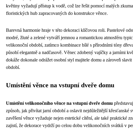
květiny vyžadují přístup k vodě, což lze řešit pomocí malých zkum
floristických hub zapracovaných do konstrukce věnce.
Barevná harmonie hraje v této dekoraci klíčovou roli. Pastelové ods
modré, žluté a zelené vytváří jemnou a romantickou atmosféru typi
velikonoční období, zatímco kombinace bílé s přírodními tóny dřeva
působí elegantně a nadčasově. Věnec zdobený vajíčky a jarními kvě
dokáže dokonale odrážet osobní styl majitele domu a zároveň slavit 
období.
Umístění věnce na vstupní dveře domu
Umístění velikonočního věnce na vstupní dveře domu
představuj
způsob, jak přivítat jarní období a oslavit nejdůležitější křesťanské 
zavěšení věnce vyžaduje nejen estetické cítění, ale také praktické zna
zajistí, že dekorace vydrží po celou dobu velikonočních svátků v pe