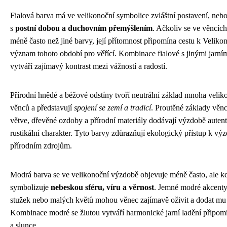
Fialová barva má ve velikonoční symbolice zvláštní postavení, neb
s
postní dobou a duchovním přemýšlením
. Ačkoliv se ve věncíc
méně často než jiné barvy, její přítomnost připomína cestu k Velik
význam tohoto období pro věřící. Kombinace fialové s jinými jarní
vytváří zajímavý kontrast mezi vážností a radostí.
Přírodní hnědé a béžové odstíny tvoří neutrální základ mnoha veli
věnců a představují
spojení se zemí a tradicí
. Proutěné základy věn
větve, dřevěné ozdoby a přírodní materiály dodávají výzdobě autent
rustikální charakter. Tyto barvy zdůrazňují ekologický přístup k vý
přírodním zdrojům.
Modrá barva se ve velikonoční výzdobě objevuje méně často, ale k
symbolizuje
nebeskou sféru, víru a věrnost
. Jemné modré akcent
stužek nebo malých květů mohou věnec zajímavě oživit a dodat mu
Kombinace modré se žlutou vytváří harmonické jarní ladění připomí
a slunce.