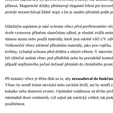
přilnout. Magnetické držáky představují elegantní řešení pro kovové
protože nezanechávají žádné stopy a lze je snadno přemístit podle p
Důležitým aspektem je také
ochrana věnce před povětrnostními vli
dveře vystaveny přímému slunečnímu záření, je vhodné zvážit umís
stinnou stranu nebo použít materiály, které jsou odolné vůči UV zář
Velikonoční věnce zdobené přírodními materiály, jako jsou vajíčka, 
květiny, vyžadují ochranu před deštěm a silným větrem. V takovém
být užitečné umístit věnec pod přístřešek nebo ho pravidelně kontro
případě nepříznivého počasí dočasně přemístit do chráněného prosto
Při instalaci věnce je třeba dbát na to, aby
nezasahoval do funkčnos
Věnec by neměl bránit otevírání nebo zavírání dveří, ani by neměl 
kukátko nebo domovní zvonec. Optimální vzdálenost od těchto prv
minimálně deset centimetrů, což zajistí jak estetický vzhled, tak pra
použitelnost.