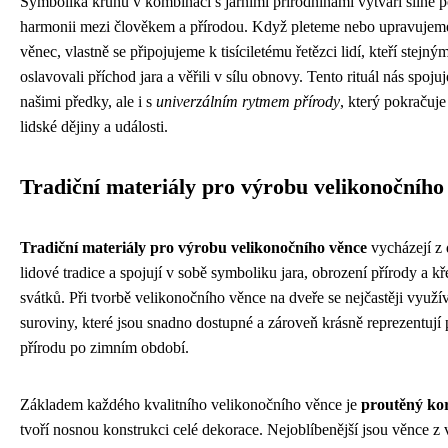
Symbolika kruhu v kombinaci s jarními přírodninami vytváří silné p
harmonii mezi člověkem a přírodou. Když pleteme nebo upravujem
věnec, vlastně se připojujeme k tisíciletému řetězci lidí, kteří stej
oslavovali příchod jara a věřili v sílu obnovy. Tento rituál nás spojuj
našimi předky, ale i s
univerzálním rytmem přírody
, který pokračuj
lidské dějiny a události.
Tradiční materiály pro výrobu velikonočního
Tradiční materiály pro výrobu velikonočního věnce
vycházejí z 
lidové tradice a spojují v sobě symboliku jara, obrození přírody a k
svátků. Při tvorbě velikonočního věnce na dveře se nejčastěji využív
suroviny, které jsou snadno dostupné a zároveň krásně reprezentují 
přírodu po zimním období.
Základem každého kvalitního velikonočního věnce je
proutěný ko
tvoří nosnou konstrukci celé dekorace. Nejoblíbenější jsou věnce z