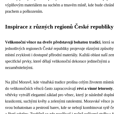
výplňovým materiálem na suchém a tmavém místě, kde bude chrán
prachem a poškozením.
Inspirace z různých regionů České republiky
Velikonoční věnce na dveře představují bohatou tradici
, která s
jednotlivých regionech České republiky projevuje různými způsoby
místní zvyklosti i dostupné přírodní materiály. Každá oblast naší z
specifické prvky, které dělají velikonoční dekorace jedinečnými a
nezaměnitelnými.
Na jižní Moravě, kde vinařská tradice prolína celým životem místníc
do velikonočních věnců často zapracovávají
réví a vinné letorosty
větévky vytváří elegantní základ pro věnec, který je následně dopl
kraslicemi, suchými květy a zelenými ratolestmi. Moravské věnce j
svou bohatostью a pestrostí barev, kde se nebojí kombinovat sytě č
a žluté odstíny. Tradičně se zde používají i
ručně vyšívané stužky
s f