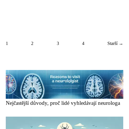
1
2
3
4
Starší →
Nejčastější důvody, proč lidé vyhledávají neurologa