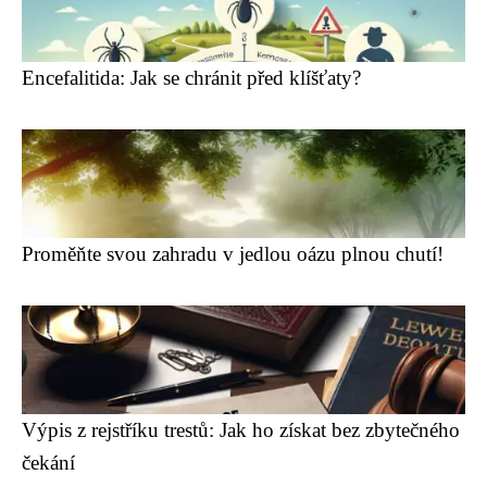
Encefalitida: Jak se chránit před klíšťaty?
Proměňte svou zahradu v jedlou oázu plnou chutí!
Výpis z rejstříku trestů: Jak ho získat bez zbytečného
čekání