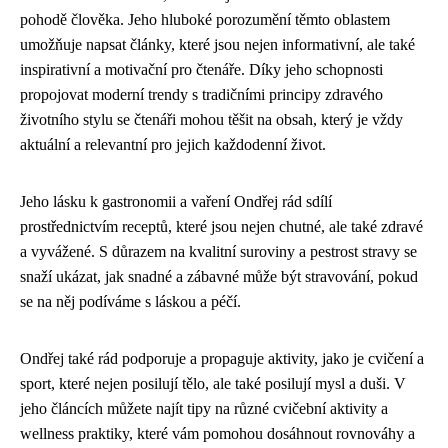
pohodě člověka. Jeho hluboké porozumění těmto oblastem
umožňuje napsat články, které jsou nejen informativní, ale také
inspirativní a motivační pro čtenáře. Díky jeho schopnosti
propojovat moderní trendy s tradičními principy zdravého
životního stylu se čtenáři mohou těšit na obsah, který je vždy
aktuální a relevantní pro jejich každodenní život.
Jeho lásku k gastronomii a vaření Ondřej rád sdílí
prostřednictvím receptů, které jsou nejen chutné, ale také zdravé
a vyvážené. S důrazem na kvalitní suroviny a pestrost stravy se
snaží ukázat, jak snadné a zábavné může být stravování, pokud
se na něj podíváme s láskou a péčí.
Ondřej také rád podporuje a propaguje aktivity, jako je cvičení a
sport, které nejen posilují tělo, ale také posilují mysl a duši. V
jeho článcích můžete najít tipy na různé cvičební aktivity a
wellness praktiky, které vám pomohou dosáhnout rovnováhy a