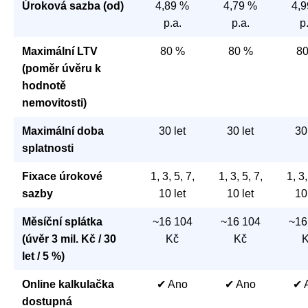
Úroková sazba (od)
4,89 %
4,79 %
4,
p.a.
p.a.
p
Maximální LTV
80 %
80 %
8
(poměr úvěru k
hodnotě
nemovitosti)
Maximální doba
30 let
30 let
30
splatnosti
Fixace úrokové
1, 3, 5, 7,
1, 3, 5, 7,
1, 3,
sazby
10 let
10 let
10
Měsíční splátka
~16 104
~16 104
~16
(úvěr 3 mil. Kč / 30
Kč
Kč
let / 5 %)
Online kalkulačka
✔ Ano
✔ Ano
✔ 
dostupná