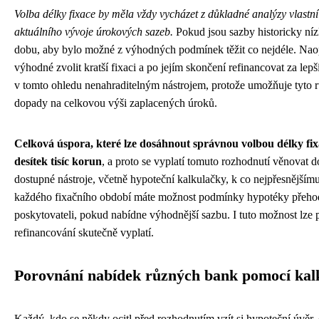
Volba délky fixace by měla vždy vycházet z důkladné analýzy vlastn
aktuálního vývoje úrokových sazeb.
Pokud jsou sazby historicky nízk
dobu, aby bylo možné z výhodných podmínek těžit co nejdéle. Na
výhodné zvolit kratší fixaci a po jejím skončení refinancovat za le
v tomto ohledu nenahraditelným nástrojem, protože umožňuje tyto r
dopady na celkovou výši zaplacených úroků.
Celková úspora, které lze dosáhnout správnou volbou délky fix
desítek tisíc korun
, a proto se vyplatí tomuto rozhodnutí věnovat 
dostupné nástroje, včetně hypoteční kalkulačky, k co nejpřesnějším
každého fixačního období máte možnost podmínky hypotéky přehodno
poskytovateli, pokud nabídne výhodnější sazbu. I tuto možnost lze p
refinancování skutečně vyplatí.
Porovnání nabídek různých bank pomocí kal
Každý, kdo se někdy ocitl před rozhodnutím vzít si hypoteční úvěr, 