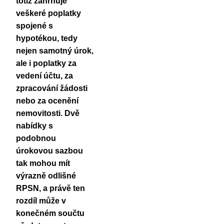
totiž zahrnuje
veškeré poplatky
spojené s
hypotékou, tedy
nejen samotný úrok,
ale i poplatky za
vedení účtu, za
zpracování žádosti
nebo za ocenění
nemovitosti. Dvě
nabídky s
podobnou
úrokovou sazbou
tak mohou mít
výrazně odlišné
RPSN, a právě ten
rozdíl může v
konečném součtu