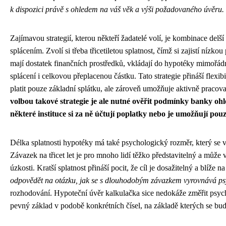
k dispozici právě s ohledem na váš věk a výši požadovaného úvěru.
Zajímavou strategií, kterou někteří žadatelé volí, je kombinace del
splácením. Zvolí si třeba třicetiletou splatnost, čímž si zajistí nízk
mají dostatek finančních prostředků, vkládají do hypotéky mimořád
splácení i celkovou přeplacenou částku. Tato strategie přináší flexibi
platit pouze základní splátku, ale zároveň umožňuje aktivně pracov
volbou takové strategie je ale nutné ověřit podmínky banky o
některé instituce si za ně účtují poplatky nebo je umožňují pou
Délka splatnosti hypotéky má také psychologický rozměr, který se v
Závazek na třicet let je pro mnoho lidí těžko představitelný a může
úzkosti. Kratší splatnost přináší pocit, že cíl je dosažitelný a blíže n
odpovědět na otázku, jak se s dlouhodobým závazkem vyrovnává ps
rozhodování. Hypoteční úvěr kalkulačka sice nedokáže změřit psy
pevný základ v podobě konkrétních čísel, na základě kterých se bude