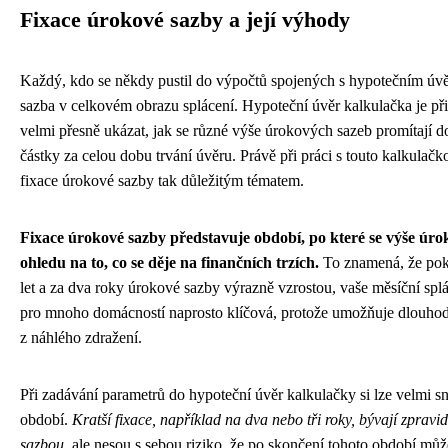
Fixace úrokové sazby a její výhody
Každý, kdo se někdy pustil do výpočtů spojených s hypotečním úvěr
sazba v celkovém obrazu splácení. Hypoteční úvěr kalkulačka je 
velmi přesně ukázat, jak se různé výše úrokových sazeb promítají d
částky za celou dobu trvání úvěru. Právě při práci s touto kalkulačk
fixace úrokové sazby tak důležitým tématem.
Fixace úrokové sazby představuje období, po které se výše úr
ohledu na to, co se děje na finančních trzích.
To znamená, že poku
let a za dva roky úrokové sazby výrazně vzrostou, vaše měsíční splát
pro mnoho domácností naprosto klíčová, protože umožňuje dlouho
z náhlého zdražení.
Při zadávání parametrů do hypoteční úvěr kalkulačky si lze velmi s
období.
Kratší fixace, například na dva nebo tři roky, bývají zpravi
sazbou
, ale nesou s sebou riziko, že po skončení tohoto období mů