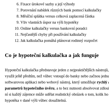
Fixace úrokové sazby a její výhody
Porovnání nabídek různých bank pomocí kalkulačky
Měsíční splátka versus celková zaplacená částka
Vliv vlastních úspor na výši hypotéky
Online kalkulačky versus bankovní poradci
Nejčastější chyby při používání kalkulačky
Jak kalkulačka pomáhá plánovat rodinný rozpočet
Co je hypoteční kalkulačka a jak funguje
Hypoteční kalkulačka představuje jeden z nejpraktičtějších nástrojů
využít ještě předtím, než vůbec vstoupí do banky nebo začnou jedn
softwarovou aplikaci nebo webový nástroj, který umožňuje
rychlý 
parametrů hypotečního úvěru
, a to bez nutnosti absolvovat zdlo
ní si každý zájemce může udělat realistický obrázek o tom, kolik ho 
hypotéka v dané výši vůbec dosažitelná.