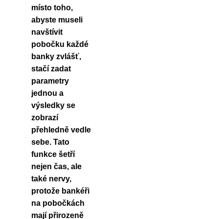
místo toho,
abyste museli
navštívit
pobočku každé
banky zvlášť,
stačí zadat
parametry
jednou a
výsledky se
zobrazí
přehledně vedle
sebe. Tato
funkce šetří
nejen čas, ale
také nervy,
protože bankéři
na pobočkách
mají přirozeně