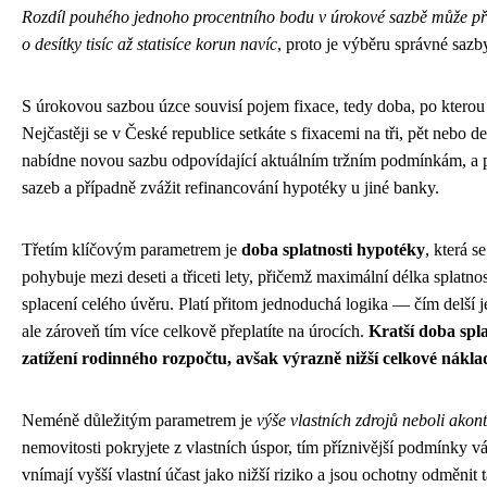
Rozdíl pouhého jednoho procentního bodu v úrokové sazbě může p
o desítky tisíc až statisíce korun navíc
, proto je výběru správné saz
S úrokovou sazbou úzce souvisí pojem fixace, tedy doba, po kterou
Nejčastěji se v České republice setkáte s fixacemi na tři, pět nebo d
nabídne novou sazbu odpovídající aktuálním tržním podmínkám, a 
sazeb a případně zvážit refinancování hypotéky u jiné banky.
Třetím klíčovým parametrem je
doba splatnosti hypotéky
, která s
pohybuje mezi deseti a třiceti lety, přičemž maximální délka splat
splacení celého úvěru. Platí přitom jednoduchá logika — čím delší je 
ale zároveň tím více celkově přeplatíte na úrocích.
Kratší doba spl
zatížení rodinného rozpočtu, avšak výrazně nižší celkové nákla
Neméně důležitým parametrem je
výše vlastních zdrojů neboli akon
nemovitosti pokryjete z vlastních úspor, tím příznivější podmínky 
vnímají vyšší vlastní účast jako nižší riziko a jsou ochotny odměni