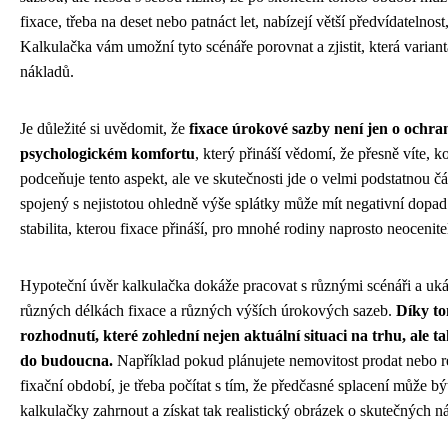
fixace, třeba na deset nebo patnáct let, nabízejí větší předvídatelnos
Kalkulačka vám umožní tyto scénáře porovnat a zjistit, která varian
nákladů.
Je důležité si uvědomit, že
fixace úrokové sazby není jen o ochran
psychologickém komfortu
, který přináší vědomí, že přesně víte, k
podceňuje tento aspekt, ale ve skutečnosti jde o velmi podstatnou č
spojený s nejistotou ohledně výše splátky může mít negativní dopad 
stabilita, kterou fixace přináší, pro mnohé rodiny naprosto neocenite
Hypoteční úvěr kalkulačka dokáže pracovat s různými scénáři a uká
různých délkách fixace a různých výších úrokových sazeb.
Díky t
rozhodnutí, které zohlední nejen aktuální situaci na trhu, ale t
do budoucna.
Například pokud plánujete nemovitost prodat nebo r
fixační období, je třeba počítat s tím, že předčasné splacení může bý
kalkulačky zahrnout a získat tak realistický obrázek o skutečných n