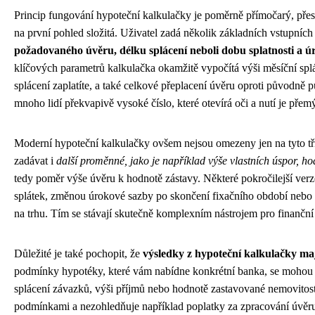
Princip fungování hypoteční kalkulačky je poměrně přímočarý, přest
na první pohled složitá. Uživatel zadá několik základních vstupních
požadovaného úvěru, délku splácení neboli dobu splatnosti a 
klíčových parametrů kalkulačka okamžitě vypočítá výši měsíční spl
splácení zaplatíte, a také celkové přeplacení úvěru oproti původně p
mnoho lidí překvapivě vysoké číslo, které otevírá oči a nutí je pře
Moderní hypoteční kalkulačky ovšem nejsou omezeny jen na tyto tř
zadávat i
další proměnné, jako je například výše vlastních úspor, 
tedy poměr výše úvěru k hodnotě zástavy. Některé pokročilejší ver
splátek, změnou úrokové sazby po skončení fixačního období nebo
na trhu. Tím se stávají skutečně komplexním nástrojem pro finanční
Důležité je také pochopit, že
výsledky z hypoteční kalkulačky maj
podmínky hypotéky, které vám nabídne konkrétní banka, se mohou lišit
splácení závazků, výši příjmů nebo hodnotě zastavované nemovitost
podmínkami a nezohledňuje například poplatky za zpracování úvěru,