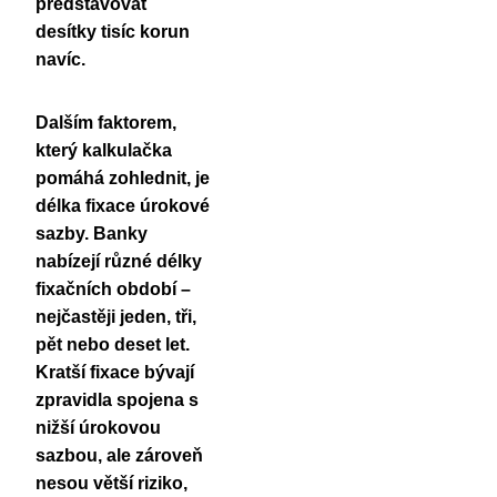
představovat
desítky tisíc korun
navíc.
Dalším faktorem,
který kalkulačka
pomáhá zohlednit, je
délka fixace úrokové
sazby. Banky
nabízejí různé délky
fixačních období –
nejčastěji jeden, tři,
pět nebo deset let.
Kratší fixace bývají
zpravidla spojena s
nižší úrokovou
sazbou
, ale zároveň
nesou větší riziko,