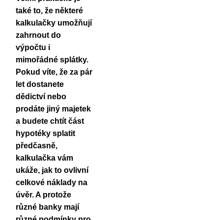
také to, že
některé
kalkulačky umožňují
zahrnout do
výpočtu i
mimořádné splátky
.
Pokud víte, že za pár
let dostanete
dědictví nebo
prodáte jiný majetek
a budete chtít část
hypotéky splatit
předčasně,
kalkulačka vám
ukáže, jak to ovlivní
celkové náklady na
úvěr. A protože
různé banky mají
různé podmínky pro