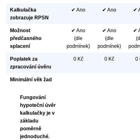
Kalkulačka
✔ Ano
✔ Ano
✔ 
zobrazuje RPSN
Možnost
✔ Ano
✔ Ano
✔ 
předčasného
(dle
(dle
(
splacení
podmínek)
podmínek)
podm
Poplatek za
0 Kč
0 Kč
0
zpracování úvěru
Minimální věk žad
Fungování
hypoteční úvěr
kalkulačky je v
základu
poměrně
jednoduché.