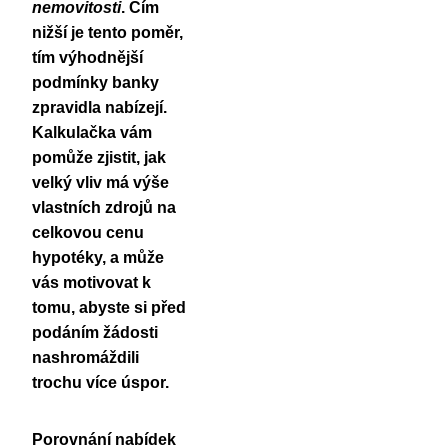
nemovitosti
. Čím
nižší je tento poměr,
tím výhodnější
podmínky banky
zpravidla nabízejí.
Kalkulačka vám
pomůže zjistit, jak
velký vliv má výše
vlastních zdrojů na
celkovou cenu
hypotéky, a může
vás motivovat k
tomu, abyste si před
podáním žádosti
nashromáždili
trochu více úspor.
Porovnání nabídek