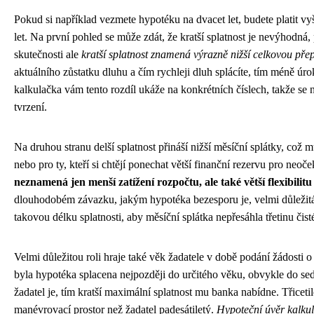
Pokud si například vezmete hypotéku na dvacet let, budete platit vyš
let. Na první pohled se může zdát, že kratší splatnost je nevýhodná,
skutečnosti ale
kratší splatnost znamená výrazně nižší celkovou pře
aktuálního zůstatku dluhu a čím rychleji dluh splácíte, tím méně úr
kalkulačka vám tento rozdíl ukáže na konkrétních číslech, takže s
tvrzení.
Na druhou stranu delší splatnost přináší nižší měsíční splátky, což 
nebo pro ty, kteří si chtějí ponechat větší finanční rezervu pro neo
neznamená jen menší zatížení rozpočtu, ale také větší flexibili
dlouhodobém závazku, jakým hypotéka bezesporu je, velmi důležitá.
takovou délku splatnosti, aby měsíční splátka nepřesáhla třetinu či
Velmi důležitou roli hraje také věk žadatele v době podání žádosti 
byla hypotéka splacena nejpozději do určitého věku, obvykle do sed
žadatel je, tím kratší maximální splatnost mu banka nabídne. Třicetil
manévrovací prostor než žadatel padesátiletý.
Hypoteční úvěr kalkul