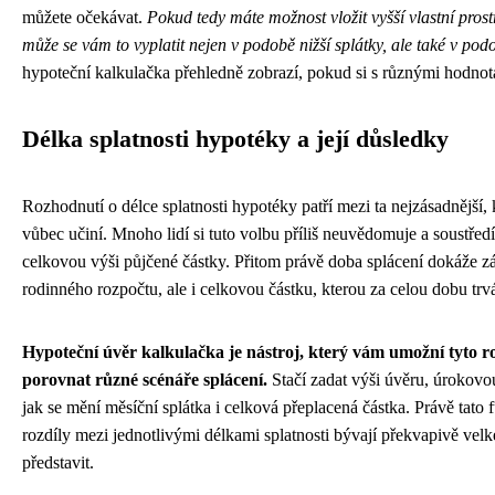
můžete očekávat.
Pokud tedy máte možnost vložit vyšší vlastní pros
může se vám to vyplatit nejen v podobě nižší splátky, ale také v pod
hypoteční kalkulačka přehledně zobrazí, pokud si s různými hodnot
Délka splatnosti hypotéky a její důsledky
Rozhodnutí o délce splatnosti hypotéky patří mezi ta nejzásadnější, 
vůbec učiní. Mnoho lidí si tuto volbu příliš neuvědomuje a soustře
celkovou výši půjčené částky. Přitom právě doba splácení dokáže zá
rodinného rozpočtu, ale i celkovou částku, kterou za celou dobu trvá
Hypoteční úvěr kalkulačka je nástroj, který vám umožní tyto ro
porovnat různé scénáře splácení.
Stačí zadat výši úvěru, úrokovou
jak se mění měsíční splátka i celková přeplacená částka. Právě tato
rozdíly mezi jednotlivými délkami splatnosti bývají překvapivě velké 
představit.