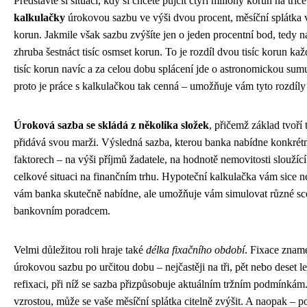
Představte si situaci, kdy si chcete půjčit čtyři miliony korun na tři
kalkulačky
úrokovou sazbu ve výši dvou procent, měsíční splátka vá
korun. Jakmile však sazbu zvýšíte jen o jeden procentní bod, tedy na
zhruba šestnáct tisíc osmset korun. To je rozdíl dvou tisíc korun ka
tisíc korun navíc a za celou dobu splácení jde o astronomickou sumu
proto je práce s kalkulačkou tak cenná – umožňuje vám tyto rozdíly
Úroková sazba se skládá z několika složek
, přičemž základ tvoří
přidává svou marži. Výsledná sazba, kterou banka nabídne konkrétn
faktorech – na výši příjmů žadatele, na hodnotě nemovitosti sloužící
celkové situaci na finančním trhu. Hypoteční kalkulačka vám sice 
vám banka skutečně nabídne, ale umožňuje vám simulovat různé scéná
bankovním poradcem.
Velmi důležitou roli hraje také
délka fixačního období
. Fixace znam
úrokovou sazbu po určitou dobu – nejčastěji na tři, pět nebo deset l
refixaci, při níž se sazba přizpůsobuje aktuálním tržním podmínká
vzrostou, může se vaše měsíční splátka citelně zvýšit. A naopak – 