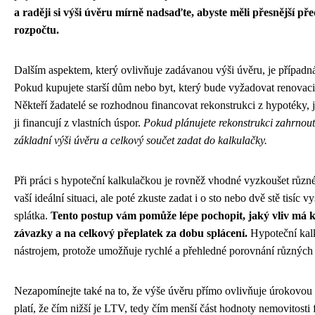
a raději si výši úvěru mírně nadsaďte, abyste měli přesnější p
rozpočtu.
Dalším aspektem, který ovlivňuje zadávanou výši úvěru, je případn
Pokud kupujete starší dům nebo byt, který bude vyžadovat renovaci,
Někteří žadatelé se rozhodnou financovat rekonstrukci z hypotéky, j
ji financují z vlastních úspor.
Pokud plánujete rekonstrukci zahrnout 
základní výši úvěru a celkový součet zadat do kalkulačky.
Při práci s hypoteční kalkulačkou je rovněž vhodné vyzkoušet různé
vaší ideální situaci, ale poté zkuste zadat i o sto nebo dvě stě tisíc v
splátka.
Tento postup vám pomůže lépe pochopit, jaký vliv má 
závazky a na celkový přeplatek za dobu splácení.
Hypoteční kalk
nástrojem, protože umožňuje rychlé a přehledné porovnání různých 
Nezapomínejte také na to, že výše úvěru přímo ovlivňuje úrokovo
platí, že čím nižší je LTV, tedy čím menší část hodnoty nemovitosti