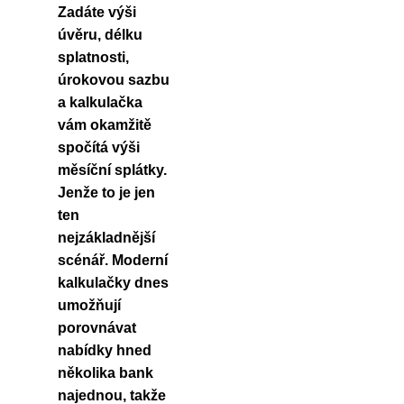
Zadáte výši
úvěru, délku
splatnosti,
úrokovou sazbu
a kalkulačka
vám okamžitě
spočítá výši
měsíční splátky.
Jenže to je jen
ten
nejzákladnější
scénář.
Moderní
kalkulačky dnes
umožňují
porovnávat
nabídky hned
několika bank
najednou
, takže