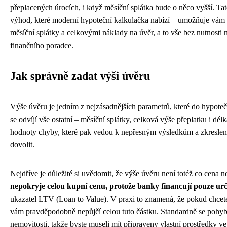
přeplacených úrocích, i když měsíční splátka bude o něco vyšší. Tato
výhod, které moderní hypoteční kalkulačka nabízí – umožňuje vám 
měsíční splátky a celkovými náklady na úvěr, a to vše bez nutnosti
finančního poradce.
Jak správně zadat výši úvěru
Výše úvěru je jedním z nejzásadnějších parametrů, které do hypoteč
se odvíjí vše ostatní – měsíční splátky, celková výše přeplatku i dél
hodnoty chyby, které pak vedou k nepřesným výsledkům a zkreslen
dovolit.
Nejdříve je důležité si uvědomit, že výše úvěru není totéž co cena n
nepokryje celou kupní cenu, protože banky financují pouze urč
ukazatel LTV (Loan to Value). V praxi to znamená, že pokud chcete
vám pravděpodobně nepůjčí celou tuto částku. Standardně se pohy
nemovitosti, takže byste museli mít připraveny vlastní prostředky ve