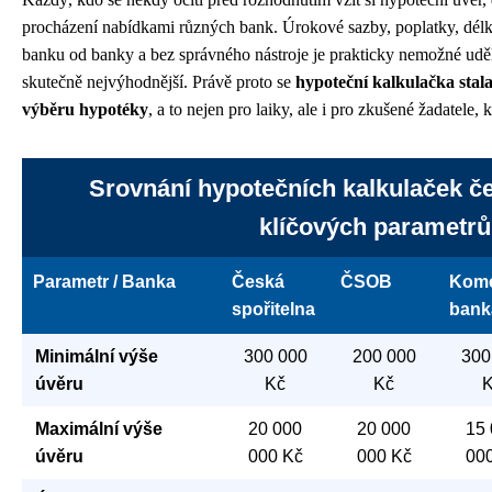
procházení nabídkami různých bank. Úrokové sazby, poplatky, délka f
banku od banky a bez správného nástroje je prakticky nemožné uděla
skutečně nejvýhodnější. Právě proto se
hypoteční kalkulačka stala
výběru hypotéky
, a to nejen pro laiky, ale i pro zkušené žadatele, 
Srovnání hypotečních kalkulaček č
klíčových parametrů
Parametr / Banka
Česká
ČSOB
Kome
spořitelna
bank
Minimální výše
300 000
200 000
300
úvěru
Kč
Kč
Maximální výše
20 000
20 000
15
úvěru
000 Kč
000 Kč
00