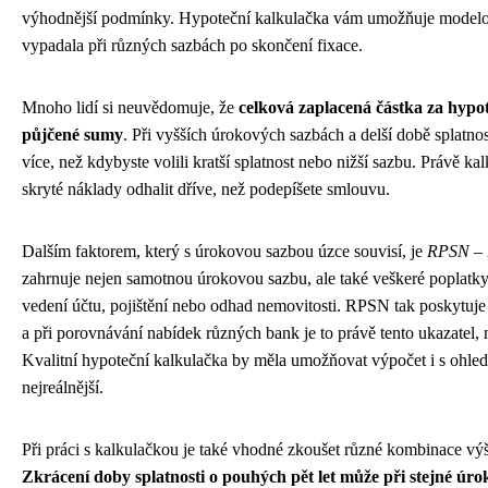
výhodnější podmínky. Hypoteční kalkulačka vám umožňuje modelovat 
vypadala při různých sazbách po skončení fixace.
Mnoho lidí si neuvědomuje, že
celková zaplacená částka za hyp
půjčené sumy
. Při vyšších úrokových sazbách a delší době splatnosti
více, než kdybyste volili kratší splatnost nebo nižší sazbu. Právě 
skryté náklady odhalit dříve, než podepíšete smlouvu.
Dalším faktorem, který s úrokovou sazbou úzce souvisí, je
RPSN – r
zahrnuje nejen samotnou úrokovou sazbu, ale také veškeré poplatky
vedení účtu, pojištění nebo odhad nemovitosti. RPSN tak poskytuje
a při porovnávání nabídek různých bank je to právě tento ukazatel, n
Kvalitní hypoteční kalkulačka by měla umožňovat výpočet i s ohl
nejreálnější.
Při práci s kalkulačkou je také vhodné zkoušet různé kombinace výš
Zkrácení doby splatnosti o pouhých pět let může při stejné úrok