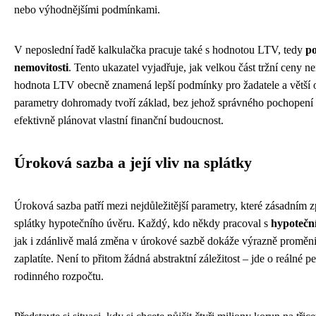
nebo výhodnějšími podmínkami.
V neposlední řadě kalkulačka pracuje také s hodnotou LTV, tedy
po
nemovitosti
. Tento ukazatel vyjadřuje, jak velkou část tržní ceny ne
hodnota LTV obecně znamená lepší podmínky pro žadatele a větší 
parametry dohromady tvoří základ, bez jehož správného pochopení 
efektivně plánovat vlastní finanční budoucnost.
Úroková sazba a její vliv na splátky
Úroková sazba patří mezi nejdůležitější parametry, které zásadním
splátky hypotečního úvěru. Každý, kdo někdy pracoval s
hypotečn
jak i zdánlivě malá změna v úrokové sazbě dokáže výrazně proměnit
zaplatíte. Není to přitom žádná abstraktní záležitost – jde o reálné 
rodinného rozpočtu.