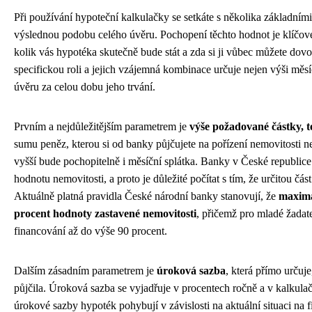
Při používání hypoteční kalkulačky se setkáte s několika základními
výslednou podobu celého úvěru. Pochopení těchto hodnot je klíčové
kolik vás hypotéka skutečně bude stát a zda si ji vůbec můžete dovo
specifickou roli a jejich vzájemná kombinace určuje nejen výši měsíč
úvěru za celou dobu jeho trvání.
Prvním a nejdůležitějším parametrem je
výše požadované částky, t
sumu peněz, kterou si od banky půjčujete na pořízení nemovitosti neb
vyšší bude pochopitelně i měsíční splátka. Banky v České republice
hodnotu nemovitosti, a proto je důležité počítat s tím, že určitou čás
Aktuálně platná pravidla České národní banky stanovují, že
maximá
procent hodnoty zastavené nemovitosti
, přičemž pro mladé žadate
financování až do výše 90 procent.
Dalším zásadním parametrem je
úroková sazba
, která přímo určuje
půjčila. Úroková sazba se vyjadřuje v procentech ročně a v kalkulač
úrokové sazby hypoték pohybují v závislosti na aktuální situaci na f