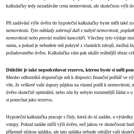
kalkulačky tedy nezadáváte cenu nemovitosti, ale skutečnou výši úvě
Při zadávání výše úvěru do hypoteční kalkulačky byste měli také zo
nemovitosti.
Tyto náklady zahrnují daň z nabytí nemovitosti, poplat
nemovitosti nebo provizi realitní kanceláři.
Všechny tyto výdaje moh
sumu, a pokud je nebudete mít pokryté z vlastních zdrojů, možná bu
požadovaného úvěru. Kalkulačka vám pak ukáže reálnější obraz cel
Důležité je také nepodceňovat rezervu, kterou byste si měli p
Mnoho odborníků doporučuje mít k dispozici finanční polštář ve výši
víte, že veškeré vaše úspory půjdou na vlastní podíl k nemovitosti,
úvěru skutečně optimální, nebo zda by nebylo rozumnější žádat o o n
si ponechat jako rezervu.
Hypoteční kalkulačka pracuje s čísly, která do ní zadáte, a výsledky 
vstupy. Pokud zadáte nižší výši úvěru, než jakou ve skutečnosti bu
příjemně nízkou splátku, ale tato splátka nebude odrážet vaši skuteč