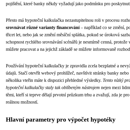
pojištění, které banky někdy vyžadují jako podmínku pro poskytnut
Přesto má hypoteční kalkulačka nezastupitelnou roli v procesu roz
srovnávat různé varianty financování
– například co se změní, po
třicet let, nebo jak se změní měsíční splátka, pokud se úroková sazb
schopnost rychlého srovnávání scénářů je nesmírně cenná, protože v
můžete pracovat a na jejichž základě se můžete informovaně rozhod
Používání hypoteční kalkulačky je zpravidla zcela bezplatné a nevyž
údajů. Stačí otevřít webový prohlížeč, navštívit stránky banky neb
několika vteřin máte k dispozici přehledné výsledky.
Tento nízký pr
hypoteční kalkulačky staly tak oblíbeným nástrojem
nejen mezi lidmi
těmi, kteří si teprve dělají prvotní průzkum trhu a zvažují, zda je p
reálnou možností.
Hlavní parametry pro výpočet hypotéky