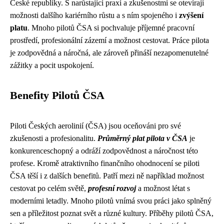
České republiky. S narůstající praxí a zkušenostmi se otevírají
možnosti dalšího kariérního růstu a s ním spojeného i
zvýšení
platu
. Mnoho pilotů ČSA si pochvaluje příjemné pracovní
prostředí, profesionální zázemí a možnost cestovat. Práce pilota
je zodpovědná a náročná, ale zároveň přináší nezapomenutelné
zážitky a pocit uspokojení.
Benefity Pilotů ČSA
Piloti Českých aerolinií (ČSA) jsou oceňováni pro své
zkušenosti a profesionalitu.
Průměrný plat pilota v ČSA
je
konkurenceschopný a odráží zodpovědnost a náročnost této
profese. Kromě atraktivního finančního ohodnocení se piloti
ČSA těší i z dalších benefitů. Patří mezi ně například možnost
cestovat po celém světě,
profesní rozvoj
a možnost létat s
moderními letadly. Mnoho pilotů vnímá svou práci jako splněný
sen a příležitost poznat svět a různé kultury. Příběhy pilotů ČSA,