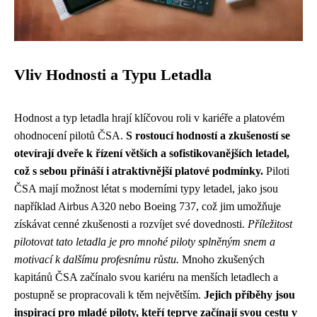
Vliv Hodnosti a Typu Letadla
Hodnost a typ letadla hrají klíčovou roli v kariéře a platovém
ohodnocení pilotů ČSA.
S rostoucí hodností a zkušeností se
otevírají dveře k řízení větších a sofistikovanějších letadel,
což s sebou přináší i atraktivnější platové podmínky.
Piloti
ČSA mají možnost létat s moderními typy letadel, jako jsou
například Airbus A320 nebo Boeing 737, což jim umožňuje
získávat cenné zkušenosti a rozvíjet své dovednosti.
Příležitost
pilotovat tato letadla je pro mnohé piloty splněným snem a
motivací k dalšímu profesnímu růstu.
Mnoho zkušených
kapitánů ČSA začínalo svou kariéru na menších letadlech a
postupně se propracovali k těm největším.
Jejich příběhy jsou
inspirací pro mladé piloty, kteří teprve začínají svou cestu v