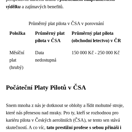
výdělku
a zajímavých benefitů.
Průměrný plat pilota v ČSA v porovnání
Položka
Průměrný plat
Průměrný plat pilota
pilota v ČSA
(obchodní letectvo) v ČR
Měsíční
Data
150 000 Kč - 250 000 Kč
plat
nedostupná
(hrubý)
Počáteční Platy Pilotů v ČSA
Snem mnoha z nás je dotknout se oblohy a řídit mohutné stroje,
které nás přenesou nad mraky. Pro ty, kteří se rozhodnou pro
kariéru pilota v Českých aeroliniích (ČSA), se tento sen stává
skutečností. A co víc,
tato prestižní profese s sebou přináší i