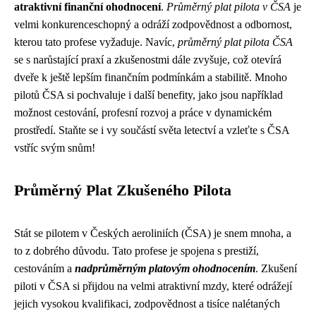
atraktivní finanční ohodnocení
.
Průměrný plat pilota v ČSA
je
velmi konkurenceschopný a odráží zodpovědnost a odbornost,
kterou tato profese vyžaduje. Navíc,
průměrný plat pilota ČSA
se s narůstající praxí a zkušenostmi dále zvyšuje, což otevírá
dveře k ještě lepším finančním podmínkám a stabilitě. Mnoho
pilotů ČSA si pochvaluje i další benefity, jako jsou například
možnost cestování, profesní rozvoj a práce v dynamickém
prostředí. Staňte se i vy součástí světa letectví a vzleťte s ČSA
vstříc svým snům!
Průměrný Plat Zkušeného Pilota
Stát se pilotem v Českých aeroliniích (ČSA) je snem mnoha, a
to z dobrého důvodu. Tato profese je spojena s prestiží,
cestováním a
nadprůměrným platovým ohodnocením
. Zkušení
piloti v ČSA si přijdou na velmi atraktivní mzdy, které odrážejí
jejich vysokou kvalifikaci, zodpovědnost a tisíce nalétaných