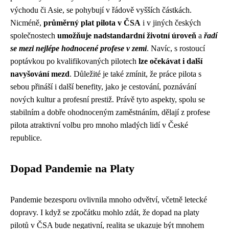
východu či Asie, se pohybují v řádově vyšších částkách.
Nicméně,
průměrný plat pilota v ČSA
i v jiných českých
společnostech
umožňuje
nadstandardní životní úroveň
a
řadí
se mezi nejlépe hodnocené profese v zemi
. Navíc, s rostoucí
poptávkou po kvalifikovaných pilotech
lze očekávat i další
navyšování mezd
. Důležité je také zmínit, že práce pilota s
sebou přináší i další benefity, jako je cestování, poznávání
nových kultur a profesní prestiž. Právě tyto aspekty, spolu se
stabilním a dobře ohodnoceným zaměstnáním, dělají z profese
pilota atraktivní volbu pro mnoho mladých lidí v České
republice.
Dopad Pandemie na Platy
Pandemie bezesporu ovlivnila mnoho odvětví, včetně letecké
dopravy. I když se zpočátku mohlo zdát, že dopad na platy
pilotů v ČSA bude negativní, realita se ukazuje být mnohem