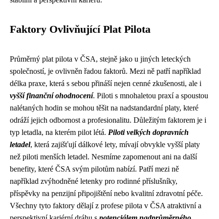
Faktory Ovlivňující Plat Pilota
Průměrný plat pilota v ČSA, stejně jako u jiných leteckých
společností, je ovlivněn řadou faktorů. Mezi ně patří například
délka praxe, která s sebou přináší nejen cenné zkušenosti, ale i
vyšší finanční ohodnocení
. Piloti s mnohaletou praxí a spoustou
nalétaných hodin se mohou těšit na nadstandardní platy, které
odráží jejich odbornost a profesionalitu. Důležitým faktorem je i
typ letadla, na kterém pilot létá.
Piloti velkých dopravních
letadel
, která zajišťují dálkové lety, mívají obvykle vyšší platy
než piloti menších letadel. Nesmíme zapomenout ani na další
benefity, které ČSA svým pilotům nabízí. Patří mezi ně
například zvýhodněné letenky pro rodinné příslušníky,
příspěvky na penzijní připojištění nebo kvalitní zdravotní péče.
Všechny tyto faktory dělají z profese pilota v ČSA atraktivní a
perspektivní kariérní dráhu s
potenciálem nadprůměrného