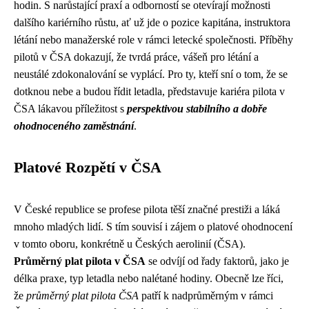
hodin. S narůstající praxí a odborností se otevírají možnosti
dalšího kariérního růstu, ať už jde o pozice kapitána, instruktora
létání nebo manažerské role v rámci letecké společnosti. Příběhy
pilotů v ČSA dokazují, že tvrdá práce, vášeň pro létání a
neustálé zdokonalování se vyplácí. Pro ty, kteří sní o tom, že se
dotknou nebe a budou řídit letadla, představuje kariéra pilota v
ČSA lákavou příležitost s
perspektivou stabilního a dobře
ohodnoceného zaměstnání
.
Platové Rozpětí v ČSA
V České republice se profese pilota těší značné prestiži a láká
mnoho mladých lidí. S tím souvisí i zájem o platové ohodnocení
v tomto oboru, konkrétně u Českých aerolinií (ČSA).
Průměrný plat pilota v ČSA
se odvíjí od řady faktorů, jako je
délka praxe, typ letadla nebo nalétané hodiny. Obecně lze říci,
že
průměrný plat pilota ČSA
patří k nadprůměrným v rámci