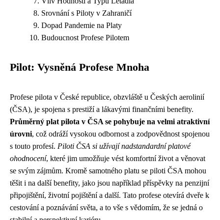
Vliv Hodnosti a Typu Letadla
Srovnání s Piloty v Zahraničí
Dopad Pandemie na Platy
Budoucnost Profese Pilotem
Pilot: Vysněná Profese Mnoha
Profese pilota v České republice, obzvláště u Českých aerolinií
(ČSA), je spojena s prestiží a lákavými finančními benefity.
Průměrný plat pilota v ČSA se pohybuje na velmi atraktivní
úrovni
, což odráží vysokou odbornost a zodpovědnost spojenou
s touto profesí.
Piloti ČSA si užívají nadstandardní platové
ohodnocení
, které jim umožňuje vést komfortní život a věnovat
se svým zájmům. Kromě samotného platu se piloti ČSA mohou
těšit i na další benefity, jako jsou například příspěvky na penzijní
připojištění, životní pojištění a další. Tato profese otevírá dveře k
cestování a poznávání světa, a to vše s vědomím, že se jedná o
stabilní a perspektivní kariéru.