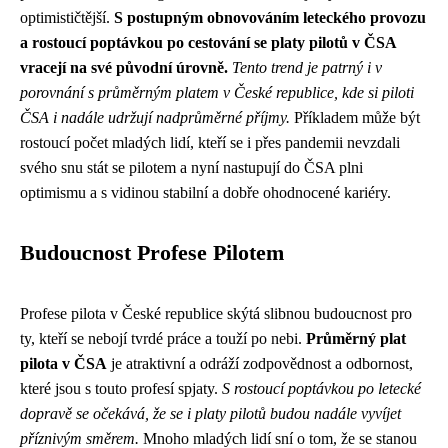
optimističtější.
S postupným obnovováním leteckého provozu
a rostoucí poptávkou po cestování se platy pilotů v ČSA
vracejí na své původní úrovně.
Tento trend je patrný i v
porovnání s průměrným platem v České republice, kde si piloti
ČSA i nadále udržují nadprůměrné příjmy.
Příkladem může být
rostoucí počet mladých lidí, kteří se i přes pandemii nevzdali
svého snu stát se pilotem a nyní nastupují do ČSA plni
optimismu a s vidinou stabilní a dobře ohodnocené kariéry.
Budoucnost Profese Pilotem
Profese pilota v České republice skýtá slibnou budoucnost pro
ty, kteří se nebojí tvrdé práce a touží po nebi.
Průměrný plat
pilota v ČSA
je atraktivní a odráží zodpovědnost a odbornost,
které jsou s touto profesí spjaty.
S rostoucí poptávkou po letecké
dopravě se očekává, že se i platy pilotů budou nadále vyvíjet
příznivým směrem.
Mnoho mladých lidí sní o tom, že se stanou