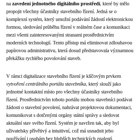
na
zavedení jednotného digitálního prostředí
, které by mělo
propojit všechny účastníky stavebního řízení. Jedná se o
komplexní systém, který umožní podávání žádostí elektronickou
formou, sledování průběhu řízení v reálném čase a komunikaci
mezi všemi zainteresovanými stranami prostřednictvím
moderních technologií. Tento přístup má eliminovat zdlouhavou
papírovou administrativu, která dosud představovala významnou
překážku rychlého povolování staveb.
V rámci digitalizace stavebního řízení je klíčovým prvkem
vytvoření centrálního portálu stavebníka
, který slouží jako
jednotné kontaktní místo pro všechny účastníky stavebního
řízení. Prostřednictvím tohoto portálu mohou stavebníci podávat
žádosti o stavební povolení, nahrávat projektovou dokumentaci,
komunikovat s dotčenými orgány státní správy a sledovat
aktuální stav svého řízení. Systém je navržen tak, aby byl
uživatelsky přívětivý a intuitivní, což má usnadnit jeho
používání i osobám bez hlubších technických znalostí.