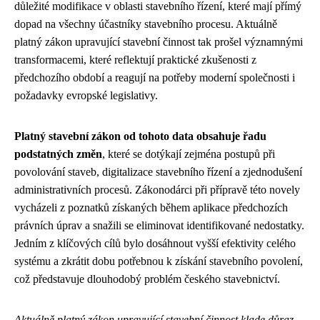
důležité modifikace v oblasti stavebního řízení, které mají přímý
dopad na všechny účastníky stavebního procesu. Aktuálně
platný zákon upravující stavební činnost tak prošel významnými
transformacemi, které reflektují praktické zkušenosti z
předchozího období a reagují na potřeby moderní společnosti i
požadavky evropské legislativy.
Platný stavební zákon od tohoto data obsahuje řadu
podstatných změn
, které se dotýkají zejména postupů při
povolování staveb, digitalizace stavebního řízení a zjednodušení
administrativních procesů. Zákonodárci při přípravě této novely
vycházeli z poznatků získaných během aplikace předchozích
právních úprav a snažili se eliminovat identifikované nedostatky.
Jedním z klíčových cílů bylo dosáhnout vyšší efektivity celého
systému a zkrátit dobu potřebnou k získání stavebního povolení,
což představuje dlouhodobý problém českého stavebnictví.
Aktuálně platný zákon upravující stavební činnost klade důraz