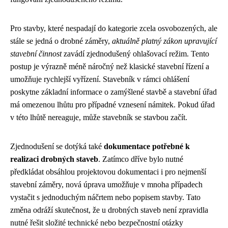
Pro stavby, které nespadají do kategorie zcela osvobozených, ale
stále se jedná o drobné záměry,
aktuálně platný zákon upravující
stavební činnost
zavádí zjednodušený ohlašovací režim. Tento
postup je výrazně méně náročný než klasické stavební řízení a
umožňuje rychlejší vyřízení. Stavebník v rámci ohlášení
poskytne základní informace o zamýšlené stavbě a stavební úřad
má omezenou lhůtu pro případné vznesení námitek. Pokud úřad
v této lhůtě nereaguje, může stavebník se stavbou začít.
Zjednodušení se dotýká také
dokumentace potřebné k
realizaci drobných staveb
. Zatímco dříve bylo nutné
předkládat obsáhlou projektovou dokumentaci i pro nejmenší
stavební záměry, nová úprava umožňuje v mnoha případech
vystačit s jednoduchým náčrtem nebo popisem stavby. Tato
změna odráží skutečnost, že u drobných staveb není zpravidla
nutné řešit složité technické nebo bezpečnostní otázky