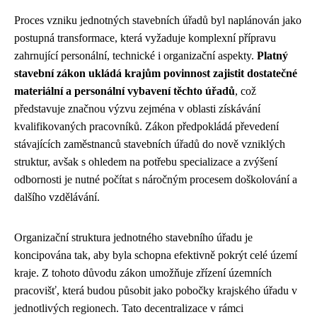
Proces vzniku jednotných stavebních úřadů byl naplánován jako
postupná transformace, která vyžaduje komplexní přípravu
zahrnující personální, technické i organizační aspekty.
Platný
stavební zákon ukládá krajům povinnost zajistit dostatečné
materiální a personální vybavení těchto úřadů
, což
představuje značnou výzvu zejména v oblasti získávání
kvalifikovaných pracovníků. Zákon předpokládá převedení
stávajících zaměstnanců stavebních úřadů do nově vzniklých
struktur, avšak s ohledem na potřebu specializace a zvýšení
odbornosti je nutné počítat s náročným procesem doškolování a
dalšího vzdělávání.
Organizační struktura jednotného stavebního úřadu je
koncipována tak, aby byla schopna efektivně pokrýt celé území
kraje. Z tohoto důvodu zákon umožňuje zřízení územních
pracovišť, která budou působit jako pobočky krajského úřadu v
jednotlivých regionech. Tato decentralizace v rámci