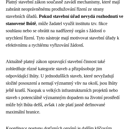
Platný stavební zákon současně zavádí mechanismy, které mají
zabránit neoprávněnému prodlužování řízení ze strany
stavebních úřadů.
Pokud stavební úřad nevydá rozhodnutí ve
stanovené lhůtě
, může žadatel využít institutu tzv. fikce
souhlasu nebo se obrátit na nadřízený orgán s žádostí o
urychlení řízení. Tyto nástroje mají motivovat stavební úřady k
efektivnímu a rychlému vyřizování žádostí.
Aktuálně platný zákon upravující stavební činnost také
zohledňuje různé kategorie staveb a přizpůsobuje jim
odpovídající lhůty. U jednodušších staveb, které nevyžadují
složité posouzení a nemají významný vliv na okolí, jsou lhůty
ještě kratší. Naopak u velkých infrastrukturních projektů nebo
staveb s potenciálně významným dopadem na životní prostředí
může být lhůta delší, avšak i zde platí jasně definované
maximální hranice.
Koordinace postupu dotčených orgánů
je dalším klíčovým