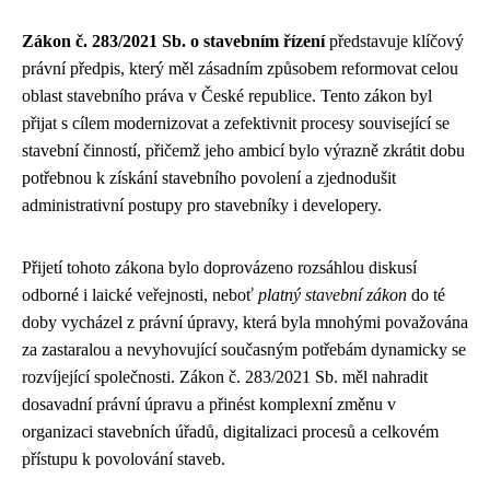
Zákon č. 283/2021 Sb. o stavebním řízení
představuje klíčový
právní předpis, který měl zásadním způsobem reformovat celou
oblast stavebního práva v České republice. Tento zákon byl
přijat s cílem modernizovat a zefektivnit procesy související se
stavební činností, přičemž jeho ambicí bylo výrazně zkrátit dobu
potřebnou k získání stavebního povolení a zjednodušit
administrativní postupy pro stavebníky i developery.
Přijetí tohoto zákona bylo doprovázeno rozsáhlou diskusí
odborné i laické veřejnosti, neboť
platný stavební zákon
do té
doby vycházel z právní úpravy, která byla mnohými považována
za zastaralou a nevyhovující současným potřebám dynamicky se
rozvíjející společnosti. Zákon č. 283/2021 Sb. měl nahradit
dosavadní právní úpravu a přinést komplexní změnu v
organizaci stavebních úřadů, digitalizaci procesů a celkovém
přístupu k povolování staveb.