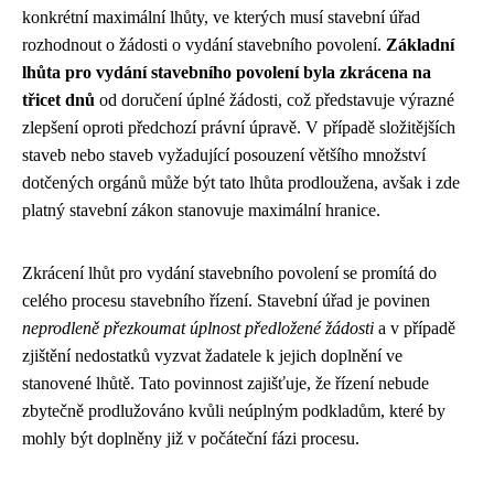
konkrétní maximální lhůty, ve kterých musí stavební úřad
rozhodnout o žádosti o vydání stavebního povolení.
Základní
lhůta pro vydání stavebního povolení byla zkrácena na
třicet dnů
od doručení úplné žádosti, což představuje výrazné
zlepšení oproti předchozí právní úpravě. V případě složitějších
staveb nebo staveb vyžadující posouzení většího množství
dotčených orgánů může být tato lhůta prodloužena, avšak i zde
platný stavební zákon stanovuje maximální hranice.
Zkrácení lhůt pro vydání stavebního povolení se promítá do
celého procesu stavebního řízení. Stavební úřad je povinen
neprodleně přezkoumat úplnost předložené žádosti
a v případě
zjištění nedostatků vyzvat žadatele k jejich doplnění ve
stanovené lhůtě. Tato povinnost zajišťuje, že řízení nebude
zbytečně prodlužováno kvůli neúplným podkladům, které by
mohly být doplněny již v počáteční fázi procesu.