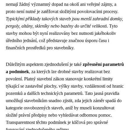
nemají žádný významný dopad na okolí ani veřejné zájmy, a
proto není nutné je zatěžovat složitými povolovacími procesy.
Typickými příklady takových staveb jsou menší zahradní domky,
pergoly, altány, skleníky nebo bazény do určité velikosti
. Tyto
stavby mohou být nyní realizovány bez nutnosti jakéhokoliv
úředního jednání, což představuje značnou úsporu času i
finančních prostředků pro stavebníky.
Důležitým aspektem zjednodušení je také
zpřesnění parametrů
a podmínek
, za kterých lze drobné stavby realizovat bez
povolení. Platný stavební zákon stanovuje konkrétní limity
týkající se zastavěné plochy, výšky stavby, vzdálenosti od hranic
pozemků a dalších technických parametrů. Tato jasná pravidla
umožňují stavebníkům snadno zjistit, zda jejich záměr spadá do
kategorie osvobozených staveb, aniž by museli konzultovat
složité právní předpisy nebo vyhledávat odbornou pomoc.
Transparentnost těchto podmínek je klíčová pro správné
fungování zjednodušeného režimu.