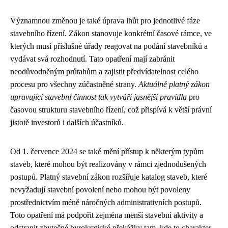
Významnou změnou je také úprava lhůt pro jednotlivé fáze
stavebního řízení. Zákon stanovuje konkrétní časové rámce, ve
kterých musí příslušné úřady reagovat na podání stavebníků a
vydávat svá rozhodnutí. Tato opatření mají zabránit
neodůvodněným průtahům a zajistit předvídatelnost celého
procesu pro všechny zúčastněné strany.
Aktuálně platný zákon
upravující stavební činnost tak vytváří jasnější pravidla
pro
časovou strukturu stavebního řízení, což přispívá k větší právní
jistotě investorů i dalších účastníků.
Od 1. července 2024 se také mění přístup k některým typům
staveb, které mohou být realizovány v rámci zjednodušených
postupů. Platný stavební zákon rozšiřuje katalog staveb, které
nevyžadují stavební povolení nebo mohou být povoleny
prostřednictvím méně náročných administrativních postupů.
Toto opatření má podpořit zejména menší stavební aktivity a
odstranit zbytečné byrokratické překážky tam, kde to charakter