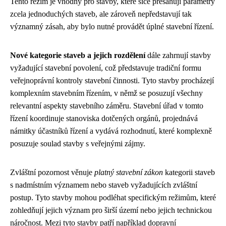
Tento režim je vhodný pro stavby, které sice přesahují parametry
zcela jednoduchých staveb, ale zároveň nepředstavují tak
významný zásah, aby bylo nutné provádět úplné stavební řízení.
Nové kategorie staveb a jejich rozdělení
dále zahrnují stavby
vyžadující stavební povolení, což představuje tradiční formu
veřejnoprávní kontroly stavební činnosti. Tyto stavby procházejí
komplexním stavebním řízením, v němž se posuzují všechny
relevantní aspekty stavebního záměru. Stavební úřad v tomto
řízení koordinuje stanoviska dotčených orgánů, projednává
námitky účastníků řízení a vydává rozhodnutí, které komplexně
posuzuje soulad stavby s veřejnými zájmy.
Zvláštní pozornost věnuje
platný stavební zákon
kategorii staveb
s nadmístním významem nebo staveb vyžadujících zvláštní
postup. Tyto stavby mohou podléhat specifickým režimům, které
zohledňují jejich význam pro širší území nebo jejich technickou
náročnost. Mezi tyto stavby patří například dopravní