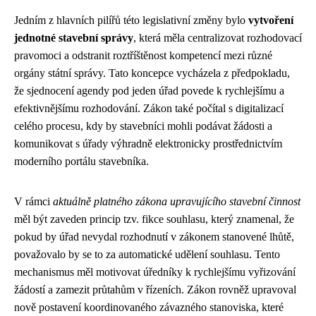
Jedním z hlavních pilířů této legislativní změny bylo
vytvoření
jednotné stavební správy
, která měla centralizovat rozhodovací
pravomoci a odstranit roztříštěnost kompetencí mezi různé
orgány státní správy. Tato koncepce vycházela z předpokladu,
že sjednocení agendy pod jeden úřad povede k rychlejšímu a
efektivnějšímu rozhodování. Zákon také počítal s digitalizací
celého procesu, kdy by stavebníci mohli podávat žádosti a
komunikovat s úřady výhradně elektronicky prostřednictvím
moderního portálu stavebníka.
V rámci
aktuálně platného zákona upravujícího stavební činnost
měl být zaveden princip tzv. fikce souhlasu, který znamenal, že
pokud by úřad nevydal rozhodnutí v zákonem stanovené lhůtě,
považovalo by se to za automatické udělení souhlasu. Tento
mechanismus měl motivovat úředníky k rychlejšímu vyřizování
žádostí a zamezit průtahům v řízeních. Zákon rovněž upravoval
nově postavení koordinovaného závazného stanoviska, které