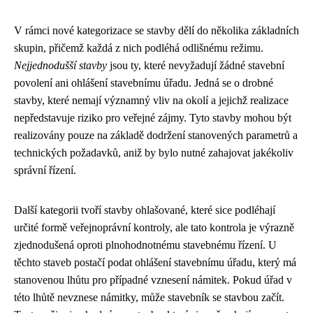
V rámci nové kategorizace se stavby dělí do několika základních
skupin, přičemž každá z nich podléhá odlišnému režimu.
Nejjednodušší stavby
jsou ty, které nevyžadují žádné stavební
povolení ani ohlášení stavebnímu úřadu. Jedná se o drobné
stavby, které nemají významný vliv na okolí a jejichž realizace
nepředstavuje riziko pro veřejné zájmy. Tyto stavby mohou být
realizovány pouze na základě dodržení stanovených parametrů a
technických požadavků, aniž by bylo nutné zahajovat jakékoliv
správní řízení.
Další kategorii tvoří stavby ohlašované, které sice podléhají
určité formě veřejnoprávní kontroly, ale tato kontrola je výrazně
zjednodušená oproti plnohodnotnému stavebnému řízení. U
těchto staveb postačí podat ohlášení stavebnímu úřadu, který má
stanovenou lhůtu pro případné vznesení námitek. Pokud úřad v
této lhůtě nevznese námitky, může stavebník se stavbou začít.