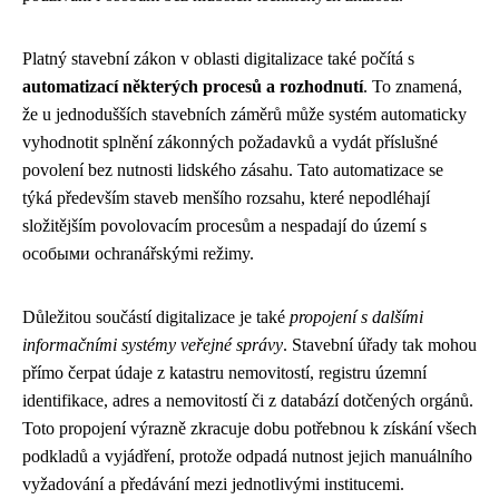
Platný stavební zákon v oblasti digitalizace také počítá s
automatizací některých procesů a rozhodnutí
. To znamená,
že u jednodušších stavebních záměrů může systém automaticky
vyhodnotit splnění zákonných požadavků a vydát příslušné
povolení bez nutnosti lidského zásahu. Tato automatizace se
týká především staveb menšího rozsahu, které nepodléhají
složitějším povolovacím procesům a nespadají do území s
особыми ochranářskými režimy.
Důležitou součástí digitalizace je také
propojení s dalšími
informačními systémy veřejné správy
. Stavební úřady tak mohou
přímo čerpat údaje z katastru nemovitostí, registru územní
identifikace, adres a nemovitostí či z databází dotčených orgánů.
Toto propojení výrazně zkracuje dobu potřebnou k získání všech
podkladů a vyjádření, protože odpadá nutnost jejich manuálního
vyžadování a předávání mezi jednotlivými institucemi.