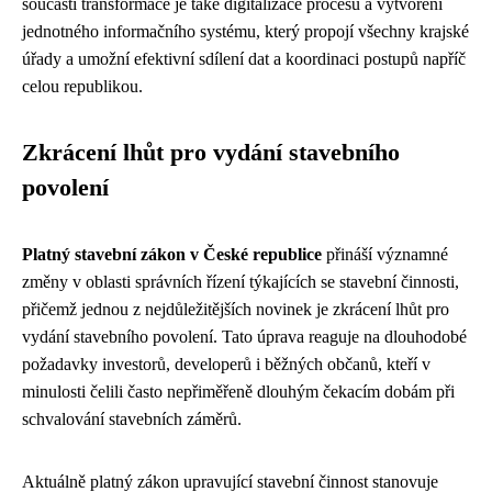
součástí transformace je také digitalizace procesů a vytvoření
jednotného informačního systému, který propojí všechny krajské
úřady a umožní efektivní sdílení dat a koordinaci postupů napříč
celou republikou.
Zkrácení lhůt pro vydání stavebního
povolení
Platný stavební zákon v České republice
přináší významné
změny v oblasti správních řízení týkajících se stavební činnosti,
přičemž jednou z nejdůležitějších novinek je zkrácení lhůt pro
vydání stavebního povolení. Tato úprava reaguje na dlouhodobé
požadavky investorů, developerů i běžných občanů, kteří v
minulosti čelili často nepřiměřeně dlouhým čekacím dobám při
schvalování stavebních záměrů.
Aktuálně platný zákon upravující stavební činnost stanovuje