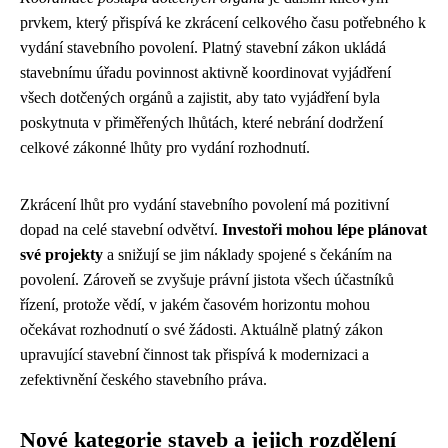
prvkem, který přispívá ke zkrácení celkového času potřebného k
vydání stavebního povolení. Platný stavební zákon ukládá
stavebnímu úřadu povinnost aktivně koordinovat vyjádření
všech dotčených orgánů a zajistit, aby tato vyjádření byla
poskytnuta v přiměřených lhůtách, které nebrání dodržení
celkové zákonné lhůty pro vydání rozhodnutí.
Zkrácení lhůt pro vydání stavebního povolení má pozitivní
dopad na celé stavební odvětví.
Investoři mohou lépe plánovat
své projekty
a snižují se jim náklady spojené s čekáním na
povolení. Zároveň se zvyšuje právní jistota všech účastníků
řízení, protože vědí, v jakém časovém horizontu mohou
očekávat rozhodnutí o své žádosti. Aktuálně platný zákon
upravující stavební činnost tak přispívá k modernizaci a
zefektivnění českého stavebního práva.
Nové kategorie staveb a jejich rozdělení