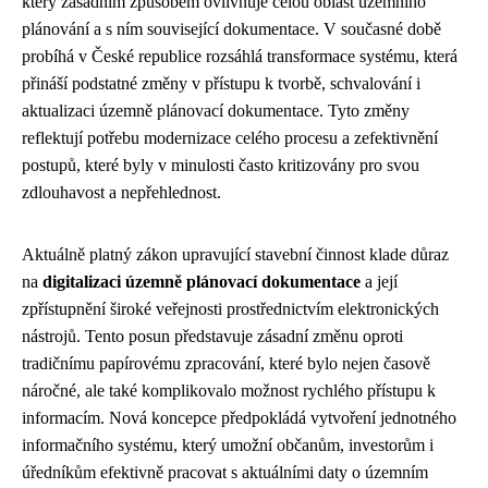
který zásadním způsobem ovlivňuje celou oblast územního
plánování a s ním související dokumentace. V současné době
probíhá v České republice rozsáhlá transformace systému, která
přináší podstatné změny v přístupu k tvorbě, schvalování i
aktualizaci územně plánovací dokumentace. Tyto změny
reflektují potřebu modernizace celého procesu a zefektivnění
postupů, které byly v minulosti často kritizovány pro svou
zdlouhavost a nepřehlednost.
Aktuálně platný zákon upravující stavební činnost klade důraz
na
digitalizaci územně plánovací dokumentace
a její
zpřístupnění široké veřejnosti prostřednictvím elektronických
nástrojů. Tento posun představuje zásadní změnu oproti
tradičnímu papírovému zpracování, které bylo nejen časově
náročné, ale také komplikovalo možnost rychlého přístupu k
informacím. Nová koncepce předpokládá vytvoření jednotného
informačního systému, který umožní občanům, investorům i
úředníkům efektivně pracovat s aktuálními daty o územním