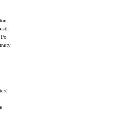
tou,
osti.
 Po
tnuty
teré
a
e