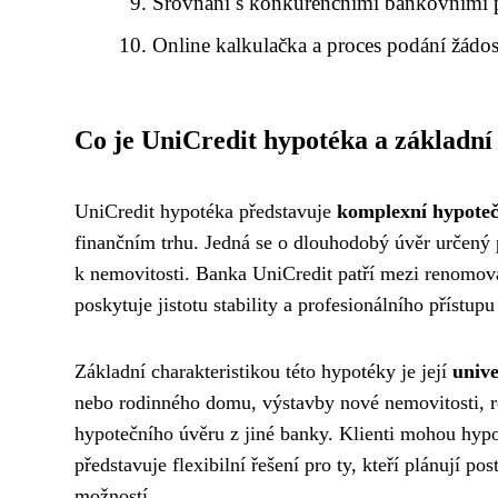
Srovnání s konkurenčními bankovními 
Online kalkulačka a proces podání žádos
Co je UniCredit hypotéka a základn
UniCredit hypotéka představuje
komplexní hypoteč
finančním trhu. Jedná se o dlouhodobý úvěr určený 
k nemovitosti. Banka UniCredit patří mezi renomov
poskytuje jistotu stability a profesionálního přístupu
Základní charakteristikou této hypotéky je její
unive
nebo rodinného domu, výstavby nové nemovitosti, rek
hypotečního úvěru z jiné banky. Klienti mohou hyp
představuje flexibilní řešení pro ty, kteří plánují p
možností.