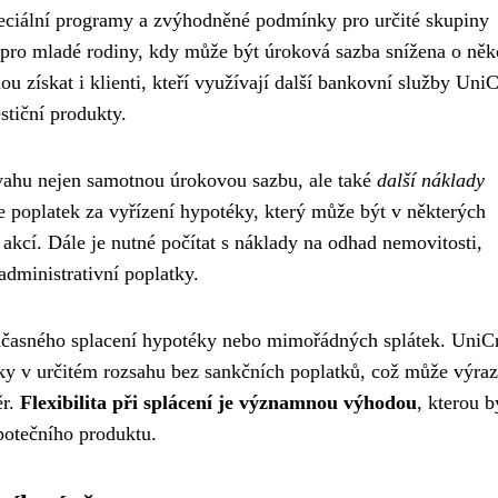
eciální programy a zvýhodněné podmínky pro určité skupiny
 pro mladé rodiny, kdy může být úroková sazba snížena o něk
získat i klienti, kteří využívají další bankovní služby UniC
stiční produkty.
úvahu nejen samotnou úrokovou sazbu, ale také
další náklady
e poplatek za vyřízení hypotéky, který může být v některých
akcí. Dále je nutné počítat s náklady na odhad nemovitosti,
administrativní poplatky.
dčasného splacení hypotéky nebo mimořádných splátek. UniCr
y v určitém rozsahu bez sankčních poplatků, což může výra
ěr.
Flexibilita při splácení je významnou výhodou
, kterou b
potečního produktu.