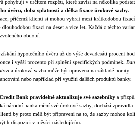
 pohybují v určitém rozpětí, které závisí na několika podsta
ho úvěru, doba splatnosti a délka fixace úrokové sazby
.
ace, přičemž klienti si mohou vybrat mezi krátkodobou fixací
bo dlouhodobou fixací na deset a více let. Každá z těchto varia
 zvoleného období.
získání hypotečního úvěru až do výše devadesáti procent ho
once i vyšší procento při splnění specifických podmínek.
Ban
ntovi
a úroková sazba může být upravena na základě bonity
nancování nebo například při využití dalších produktů banky.
Credit Bank pravidelně aktualizuje své sazebníky
a přizpů
á národní banka mění své úrokové sazby, dochází zpravidla 
enti by proto měli být připraveni na to, že sazby mohou kolí
t k dispozici v měsíci následujícím.