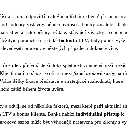
ástku, která odpovídá reálným potřebám klientů při financov
í od hodnoty zastavované nemovitosti a bonity žadatele. Bank
aci klienta, jeho příjmy, výdaje, stávající závazky a schopno
Důležitým parametrem je také
hodnota LTV
, tedy poměr výše
 devadesáti procent, v některých případech dokonce více.
třiceti let, přičemž delší doba splatnosti znamená nižší měsíč
 Klienti mají možnost zvolit si mezi
fixací úrokové sazby
na rů
 Volba délky fixace představuje strategické rozhodnutí, které
nanční zátěž během života úvěru.
a odvíjí se od několika faktorů, mezi které patří aktuální si
a LTV a bonita klienta. Banka nabízí
individuální přístup k
úroková sazba může být výhodněji nastavena pro klienty s vy