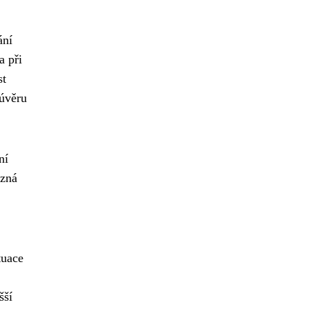
ání
a při
st
 úvěru
ní
zná
tuace
šší