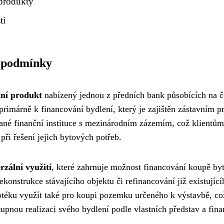
produkty
ti
í podmínky
ní produkt
nabízený jednou z předních bank působících na 
primárně k financování bydlení, který je zajištěn zástavním 
ané finanční instituce s mezinárodním zázemím, což klientům
 při řešení jejich bytových potřeb.
rzální využití
, které zahrnuje možnost financování koupě by
onstrukce stávajícího objektu či refinancování již existující
otéku využít také pro koupi pozemku určeného k výstavbě, co
ostupnou realizaci svého bydlení podle vlastních představ a fin