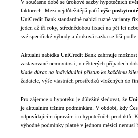
V současné době se úrokové sazby hypotečních úvěrů
faktorech. Mezi nejdůležitější patří
výše poskytnuté
UniCredit Bank standardně nabízí různé varianty fix
jeden až tři roky, střednědobou fixací na pět let ne
své specifické výhody a úroková sazba se liší podle
Aktuální nabídka UniCredit Bank zahrnuje možnost 
zastavované nemovitosti, v některých případech dok
klade důraz na individuální přístup ke každému klie
žadatele, výše vlastních prostředků vložených do fi
Pro zájemce o hypotéku je důležité sledovat, že
Uni
je aktuálním tržním podmínkám. V období, kdy Česk
odpovídajícím úpravám i u hypotečních produktů. Kli
výhodné podmínky platné v jednom měsíci nemusí bý