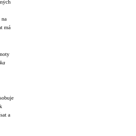
tných
 na
nt má
dnoty
ka
sobuje
k
sat a