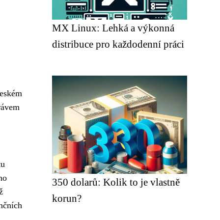
MX Linux: Lehká a výkonná
distribuce pro každodenní práci
českém
právem
tu
ho
350 dolarů: Kolik to je vlastně
ž
korun?
ančních