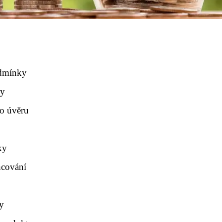
odmínky
ky
o úvěru
ky
ncování
y