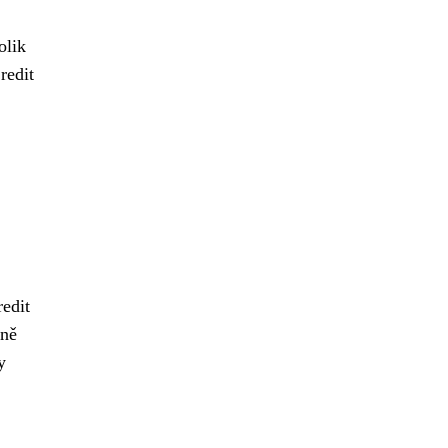
olik
redit
edit
zně
y