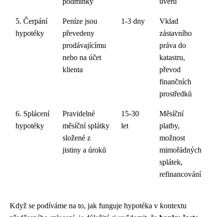
podmínky
úvěru
5. Čerpání
Peníze jsou
1-3 dny
Vklad
hypotéky
převedeny
zástavního
prodávajícímu
práva do
nebo na účet
katastru,
klienta
převod
finančních
prostředků
6. Splácení
Pravidelné
15-30
Měsíční
hypotéky
měsíční splátky
let
platby,
složené z
možnost
jistiny a úroků
mimořádných
splátek,
refinancování
Když se podíváme na to, jak funguje hypotéka v kontextu