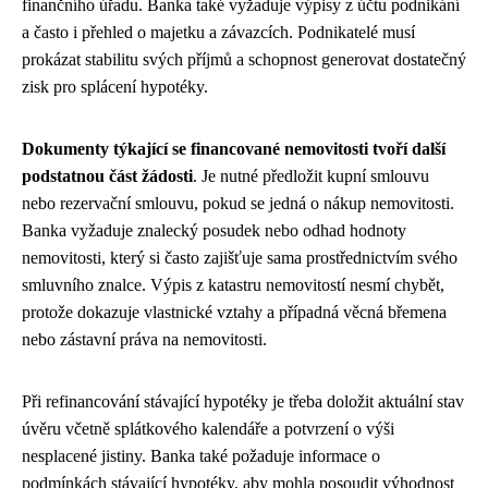
finančního úřadu. Banka také vyžaduje výpisy z účtu podnikání
a často i přehled o majetku a závazcích. Podnikatelé musí
prokázat stabilitu svých příjmů a schopnost generovat dostatečný
zisk pro splácení hypotéky.
Dokumenty týkající se financované nemovitosti tvoří další
podstatnou část žádosti
. Je nutné předložit kupní smlouvu
nebo rezervační smlouvu, pokud se jedná o nákup nemovitosti.
Banka vyžaduje znalecký posudek nebo odhad hodnoty
nemovitosti, který si často zajišťuje sama prostřednictvím svého
smluvního znalce. Výpis z katastru nemovitostí nesmí chybět,
protože dokazuje vlastnické vztahy a případná věcná břemena
nebo zástavní práva na nemovitosti.
Při refinancování stávající hypotéky je třeba doložit aktuální stav
úvěru včetně splátkového kalendáře a potvrzení o výši
nesplacené jistiny. Banka také požaduje informace o
podmínkách stávající hypotéky, aby mohla posoudit výhodnost