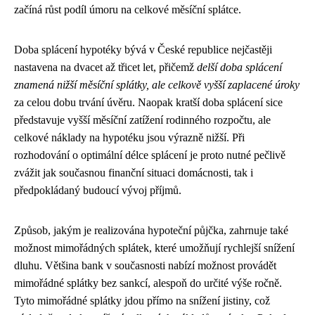
začíná růst podíl úmoru na celkové měsíční splátce.
Doba splácení hypotéky bývá v České republice nejčastěji
nastavena na dvacet až třicet let, přičemž
delší doba splácení
znamená nižší měsíční splátky, ale celkově vyšší zaplacené úroky
za celou dobu trvání úvěru. Naopak kratší doba splácení sice
představuje vyšší měsíční zatížení rodinného rozpočtu, ale
celkové náklady na hypotéku jsou výrazně nižší. Při
rozhodování o optimální délce splácení je proto nutné pečlivě
zvážit jak současnou finanční situaci domácnosti, tak i
předpokládaný budoucí vývoj příjmů.
Způsob, jakým je realizována hypoteční půjčka, zahrnuje také
možnost mimořádných splátek, které umožňují rychlejší snížení
dluhu. Většina bank v současnosti nabízí možnost provádět
mimořádné splátky bez sankcí, alespoň do určité výše ročně.
Tyto mimořádné splátky jdou přímo na snížení jistiny, což