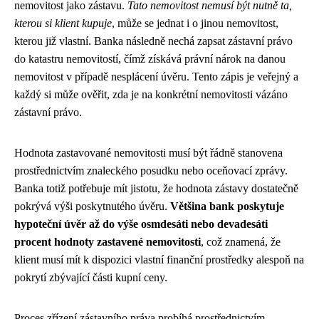
nemovitost jako zástavu.
Tato nemovitost nemusí být nutně ta,
kterou si klient kupuje
, může se jednat i o jinou nemovitost,
kterou již vlastní. Banka následně nechá zapsat zástavní právo
do katastru nemovitostí, čímž získává právní nárok na danou
nemovitost v případě nesplácení úvěru. Tento zápis je veřejný a
každý si může ověřit, zda je na konkrétní nemovitosti vázáno
zástavní právo.
Hodnota zastavované nemovitosti musí být řádně stanovena
prostřednictvím znaleckého posudku nebo oceňovací zprávy.
Banka totiž potřebuje mít jistotu, že hodnota zástavy dostatečně
pokrývá výši poskytnutého úvěru.
Většina bank poskytuje
hypoteční úvěr až do výše osmdesáti nebo devadesáti
procent hodnoty zastavené nemovitosti
, což znamená, že
klient musí mít k dispozici vlastní finanční prostředky alespoň na
pokrytí zbývající části kupní ceny.
Proces zřízení zástavního práva probíhá prostřednictvím