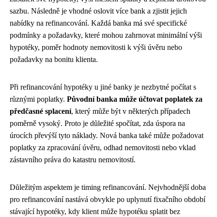
sazbu. Následně je vhodné oslovit více bank a zjistit jejich
nabídky na refinancování. Každá banka má své specifické
podmínky a požadavky, které mohou zahrnovat minimální výši
hypotéky, poměr hodnoty nemovitosti k výši úvěru nebo
požadavky na bonitu klienta.
Při refinancování hypotéky u jiné banky je nezbytné počítat s
různými poplatky.
Původní banka může účtovat poplatek za
předčasné splacení
, který může být v některých případech
poměrně vysoký. Proto je důležité spočítat, zda úspora na
úrocích převýší tyto náklady. Nová banka také může požadovat
poplatky za zpracování úvěru, odhad nemovitosti nebo vklad
zástavního práva do katastru nemovitostí.
Důležitým aspektem je timing refinancování. Nejvhodnější doba
pro refinancování nastává obvykle po uplynutí fixačního období
stávající hypotéky, kdy klient může hypotéku splatit bez