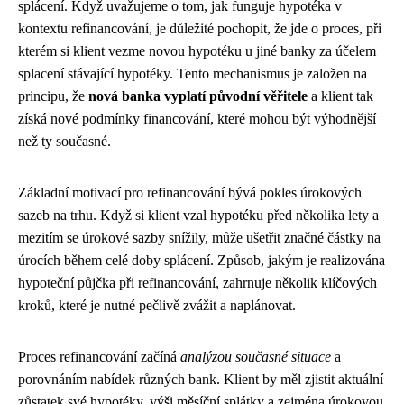
splácení. Když uvažujeme o tom, jak funguje hypotéka v
kontextu refinancování, je důležité pochopit, že jde o proces, při
kterém si klient vezme novou hypotéku u jiné banky za účelem
splacení stávající hypotéky. Tento mechanismus je založen na
principu, že
nová banka vyplatí původní věřitele
a klient tak
získá nové podmínky financování, které mohou být výhodnější
než ty současné.
Základní motivací pro refinancování bývá pokles úrokových
sazeb na trhu. Když si klient vzal hypotéku před několika lety a
mezitím se úrokové sazby snížily, může ušetřit značné částky na
úrocích během celé doby splácení. Způsob, jakým je realizována
hypoteční půjčka při refinancování, zahrnuje několik klíčových
kroků, které je nutné pečlivě zvážit a naplánovat.
Proces refinancování začíná
analýzou současné situace
a
porovnáním nabídek různých bank. Klient by měl zjistit aktuální
zůstatek své hypotéky, výši měsíční splátky a zejména úrokovou