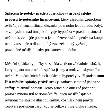
Splácení hypotéky představuje klíčový aspekt celého
procesu hypotečního financování
, který zásadním způsobem
ovlivňuje finanční situaci dlužníka po mnoho let dopředu. Když
se zamyslíme nad tím, jak funguje hypotéka v praxi, musíme si
uvědomit, že nejde pouze o jednorázové získání peněz na koupi
nemovitosti, ale o dlouhodobý závazek, který vyžaduje
pravidelné měsíční platby po stanovenou dobu.
Měsíční splátka hypotéky se skládá ze dvou základních složek,
kterými jsou úmor neboli splátka jistiny a úrok z poskytnutého
úvěru. V počátečních fázích splácení hypotéky tvoří
podstatnou
část měsíční splátky právě úroky
, zatímco samotná jistina se
snižuje relativně pomalu. Tento princip je důležité pochopit,
protože mnoho lidí se domnívá, že jejich měsíční splátka
rovnoměrně snižuje dlužnou částku, což však není pravda.
Teprve s postupem času, kdy se celková výše dluhu snižuje,