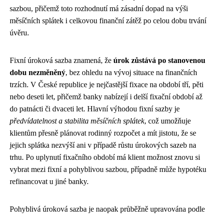
sazbou, přičemž toto rozhodnutí má zásadní dopad na výši
měsíčních splátek i celkovou finanční zátěž po celou dobu trvání
úvěru.
Fixní úroková sazba znamená, že
úrok zůstává po stanovenou
dobu nezměněný
, bez ohledu na vývoj situace na finančních
trzích. V České republice je nejčastější fixace na období tří, pěti
nebo deseti let, přičemž banky nabízejí i delší fixační období až
do patnácti či dvaceti let. Hlavní výhodou fixní sazby je
předvídatelnost a stabilita měsíčních splátek
, což umožňuje
klientům přesně plánovat rodinný rozpočet a mít jistotu, že se
jejich splátka nezvýší ani v případě růstu úrokových sazeb na
trhu. Po uplynutí fixačního období má klient možnost znovu si
vybrat mezi fixní a pohyblivou sazbou, případně může hypotéku
refinancovat u jiné banky.
Pohyblivá úroková sazba je naopak průběžně upravována podle