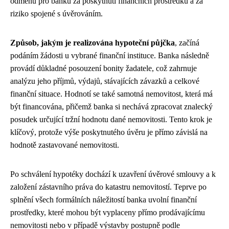
odměnu pro banku za poskytnutí finančních prostředků a za
riziko spojené s úvěrováním.
Způsob, jakým je realizována hypoteční půjčka
, začíná
podáním žádosti u vybrané finanční instituce. Banka následně
provádí důkladné posouzení bonity žadatele, což zahrnuje
analýzu jeho příjmů, výdajů, stávajících závazků a celkové
finanční situace. Hodnotí se také samotná nemovitost, která má
být financována, přičemž banka si nechává zpracovat znalecký
posudek určující tržní hodnotu dané nemovitosti. Tento krok je
klíčový, protože výše poskytnutého úvěru je přímo závislá na
hodnotě zastavované nemovitosti.
Po schválení hypotéky dochází k uzavření úvěrové smlouvy a k
založení zástavního práva do katastru nemovitostí. Teprve po
splnění všech formálních náležitostí banka uvolní finanční
prostředky, které mohou být vyplaceny přímo prodávajícímu
nemovitosti nebo v případě výstavby postupně podle