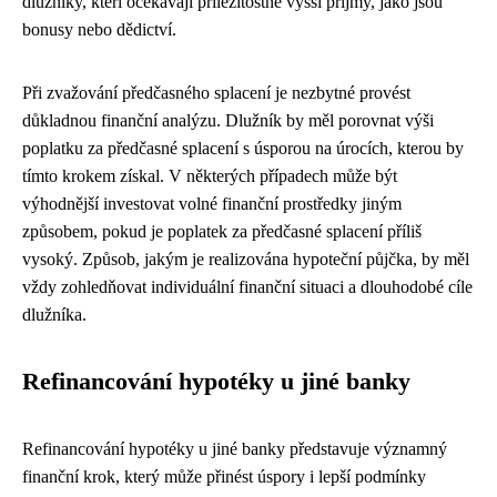
dlužníky, kteří očekávají příležitostné vyšší příjmy, jako jsou
bonusy nebo dědictví.
Při zvažování předčasného splacení je nezbytné provést
důkladnou finanční analýzu. Dlužník by měl porovnat výši
poplatku za předčasné splacení s úsporou na úrocích, kterou by
tímto krokem získal. V některých případech může být
výhodnější investovat volné finanční prostředky jiným
způsobem, pokud je poplatek za předčasné splacení příliš
vysoký. Způsob, jakým je realizována hypoteční půjčka, by měl
vždy zohledňovat individuální finanční situaci a dlouhodobé cíle
dlužníka.
Refinancování hypotéky u jiné banky
Refinancování hypotéky u jiné banky představuje významný
finanční krok, který může přinést úspory i lepší podmínky