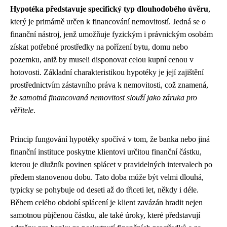
Hypotéka představuje specifický typ dlouhodobého úvěru
,
který je primárně určen k financování nemovitostí. Jedná se o
finanční nástroj, jenž umožňuje fyzickým i právnickým osobám
získat potřebné prostředky na pořízení bytu, domu nebo
pozemku, aniž by museli disponovat celou kupní cenou v
hotovosti. Základní charakteristikou hypotéky je její zajištění
prostřednictvím zástavního práva k nemovitosti, což znamená,
že
samotná financovaná nemovitost slouží jako záruka pro
věřitele
.
Princip fungování hypotéky spočívá v tom, že banka nebo jiná
finanční instituce poskytne klientovi určitou finanční částku,
kterou je dlužník povinen splácet v pravidelných intervalech po
předem stanovenou dobu. Tato doba může být velmi dlouhá,
typicky se pohybuje od deseti až do třiceti let, někdy i déle.
Během celého období splácení je klient zavázán hradit nejen
samotnou půjčenou částku, ale také úroky, které představují