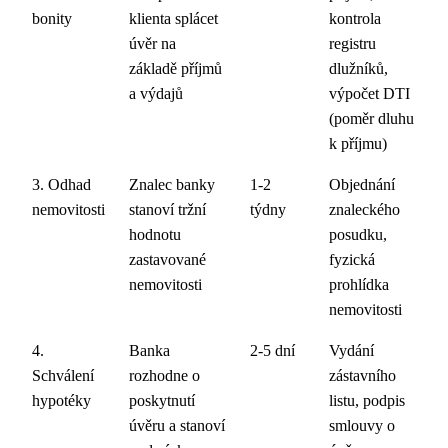
bonity
klienta splácet
kontrola
úvěr na
registru
základě příjmů
dlužníků,
a výdajů
výpočet DTI
(poměr dluhu
k příjmu)
3. Odhad
Znalec banky
1-2
Objednání
nemovitosti
stanoví tržní
týdny
znaleckého
hodnotu
posudku,
zastavované
fyzická
nemovitosti
prohlídka
nemovitosti
4.
Banka
2-5 dní
Vydání
Schválení
rozhodne o
zástavního
hypotéky
poskytnutí
listu, podpis
úvěru a stanoví
smlouvy o