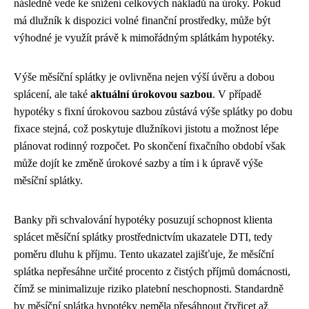
následně vede ke snížení celkových nákladů na úroky. Pokud
má dlužník k dispozici volné finanční prostředky, může být
výhodné je využít právě k mimořádným splátkám hypotéky.
Výše měsíční splátky je ovlivněna nejen výší úvěru a dobou
splácení, ale také
aktuální úrokovou sazbou
. V případě
hypotéky s fixní úrokovou sazbou zůstává výše splátky po dobu
fixace stejná, což poskytuje dlužníkovi jistotu a možnost lépe
plánovat rodinný rozpočet. Po skončení fixačního období však
může dojít ke změně úrokové sazby a tím i k úpravě výše
měsíční splátky.
Banky při schvalování hypotéky posuzují schopnost klienta
splácet měsíční splátky prostřednictvím ukazatele DTI, tedy
poměru dluhu k příjmu. Tento ukazatel zajišťuje, že měsíční
splátka nepřesáhne určité procento z čistých příjmů domácnosti,
čímž se minimalizuje riziko platební neschopnosti. Standardně
by měsíční splátka hypotéky neměla přesáhnout čtyřicet až