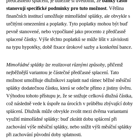
předčasného splacení, je důležité si uvědomit, že
banky často
stanovují specifické podmínky pro tuto možnost
. Většina
finančních institucí umožňuje mimořádné splátky, ale obvykle s
určitými omezeními a poplatky. Tyto poplatky mohou být buď
pevně stanovené, nebo vypočítané jako procento z předčasně
splacené částky. Výše těchto poplatků se může lišit v závislosti
na typu hypotéky, době fixace úrokové sazby a konkrétní bance.
Mimořádné splátky lze realizovat různými způsoby
, přičemž
nejběžnější variantou je částečné předčasné splacení. Tato
možnost umožňuje dlužníkovi zaplatit nad rámec běžné měsíční
splátky dodatečnou částku, která se odečte přímo z jistiny úvěru.
Výhodou tohoto přístupu je, že se snižuje celková dlužná částka,
což následně vede k úspoře na úrocích v průběhu zbývající doby
splácení. Dlužník může obvykle zvolit mezi dvěma variantami
využití mimořádné splátky: buď zkrátit dobu splácení při
zachování výše měsíční splátky, nebo snížit výši měsíční splátky
při zachování původní doby splatnosti.