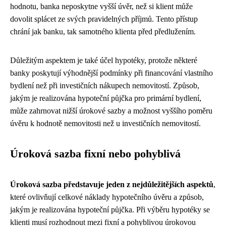
hodnotu, banka neposkytne vyšší úvěr, než si klient může
dovolit splácet ze svých pravidelných příjmů. Tento přístup
chrání jak banku, tak samotného klienta před předlužením.
Důležitým aspektem je také účel hypotéky, protože některé
banky poskytují výhodnější podmínky při financování vlastního
bydlení než při investičních nákupech nemovitostí. Způsob,
jakým je realizována hypoteční půjčka pro primární bydlení,
může zahrnovat nižší úrokové sazby a možnost vyššího poměru
úvěru k hodnotě nemovitosti než u investičních nemovitostí.
Úroková sazba fixní nebo pohyblivá
Úroková sazba představuje jeden z nejdůležitějších aspektů
,
které ovlivňují celkové náklady hypotečního úvěru a způsob,
jakým je realizována hypoteční půjčka. Při výběru hypotéky se
klienti musí rozhodnout mezi fixní a pohyblivou úrokovou