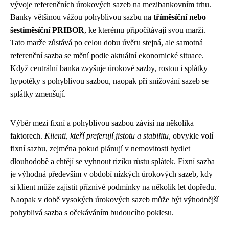
vývoje referenčních úrokových sazeb na mezibankovním trhu.
Banky většinou vážou pohyblivou sazbu na
tříměsíční nebo
šestiměsíční PRIBOR
, ke kterému připočítávají svou marži.
Tato marže zůstává po celou dobu úvěru stejná, ale samotná
referenční sazba se mění podle aktuální ekonomické situace.
Když centrální banka zvyšuje úrokové sazby, rostou i splátky
hypotéky s pohyblivou sazbou, naopak při snižování sazeb se
splátky zmenšují.
Výběr mezi fixní a pohyblivou sazbou závisí na několika
faktorech.
Klienti, kteří preferují jistotu a stabilitu
, obvykle volí
fixní sazbu, zejména pokud plánují v nemovitosti bydlet
dlouhodobě a chtějí se vyhnout riziku růstu splátek. Fixní sazba
je výhodná především v období nízkých úrokových sazeb, kdy
si klient může zajistit příznivé podmínky na několik let dopředu.
Naopak v době vysokých úrokových sazeb může být výhodnější
pohyblivá sazba s očekáváním budoucího poklesu.