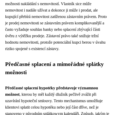
možnosti nakládání s nemovitostí. Vlastník sice může
nemovitost i nadále užívat a dokonce ji může i prodat, ale
kupující přebírá nemovitost zatíženou zástavním právem. Proto
je prodej nemovitosti se zástavním právem komplikovanější a
často vyžaduje souhlas banky nebo splacení zbývající části
úvěru z výtěžku prodeje. Zástavní právo také snižuje tržní
hodnotu nemovitosti, protože potenciální kupci berou v úvahu
riziko spojené s existencí zástavy.
Předčasné splacení a mimořádné splátky
možnosti
Předčasné splacení hypotéky představuje významnou
možnost
, kterou by měl každý dlužník pečlivě zvážit při
uzavírání hypoteční smlouvy. Tento mechanismus umožňuje
klientovi splatit celou hypotéku nebo její část dříve, než je
stanoveno v původním splátkowym kalendáři. Způsob, jakým je