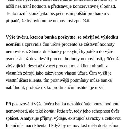
nižší než tržní hodnota a představuje konzervativnější odhad.
Tento rozdíl slouží jako bezpečnostní polštář pro banku v
případě, že by bylo nutné nemovitost zpeněžit.
Výše úvěru, kterou banka poskytne, se odvíjí od výsledku
ocenění
a zpravidla činí určité procento ze zástavní hodnoty
nemovitosti. Standardně banky poskytují hypotéku do výše
osmdesáti až devadesáti procent hodnoty nemovitosti, přičemž
zbývajících deset až dvacet procent musí klient uhradit z
vlastních zdrojů jako takzvanou vlastní účast. Čím vyšší je
vlastní účast klienta, tím příznivější podmínky může banka
nabídnout, protože riziko pro finanční instituci je nižší.
Při posuzování výše úvěru banka nezohledňuje pouze hodnotu
nemovitosti, ale také
bonitu žadatele
, tedy jeho schopnost úvěr
splácet. Analyzuje příjmy, výdaje, existující závazky a celkovou
finanční situaci klienta. I když by nemovitost měla dostatečnou