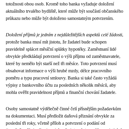
totožnosti obou osob. Kromě toho banka vyžaduje doložení
aktuálního trvalého bydliště, které může být součástí občanského
průkazu nebo může být doloženo samostatným potvrzením.
Doložení příjmů je jedním z nejdůležitějších aspektů celé žádosti
,
protože banka musí mít jistotu, že žadatel bude schopen
pravidelně splácet měsíční splátky hypotéky. Zaměstnaní lidé
obvykle předkládají potvrzení o výši příjmu od zaměstnavatele,
které by nemělo být starší než tři měsíce. Toto potvrzení musí
obsahovat informace o výši hrubé mzdy, délce pracovního
poměru a typu pracovní smlouvy. Banka si také často vyžádá
výpisy z bankovního účtu za posledních několik měsíců, aby
mohla ověřit pravidelnost příjmů a finanční chování žadatele.
Osoby samostatně výdělečně činné čelí přísnějším požadavkům
na dokumentaci. Musí předložit daňová přiznání obvykle za
poslední tři roky, včetně příloh a potvrzení o podání od