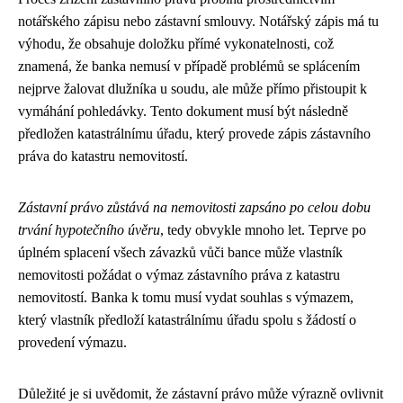
notářského zápisu nebo zástavní smlouvy. Notářský zápis má tu
výhodu, že obsahuje doložku přímé vykonatelnosti, což
znamená, že banka nemusí v případě problémů se splácením
nejprve žalovat dlužníka u soudu, ale může přímo přistoupit k
vymáhání pohledávky. Tento dokument musí být následně
předložen katastrálnímu úřadu, který provede zápis zástavního
práva do katastru nemovitostí.
Zástavní právo zůstává na nemovitosti zapsáno po celou dobu
trvání hypotečního úvěru
, tedy obvykle mnoho let. Teprve po
úplném splacení všech závazků vůči bance může vlastník
nemovitosti požádat o výmaz zástavního práva z katastru
nemovitostí. Banka k tomu musí vydat souhlas s výmazem,
který vlastník předloží katastrálnímu úřadu spolu s žádostí o
provedení výmazu.
Důležité je si uvědomit, že zástavní právo může výrazně ovlivnit