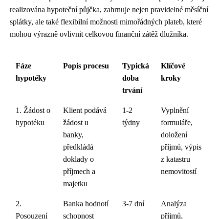
realizována hypoteční půjčka, zahrnuje nejen pravidelné měsíční
splátky, ale také flexibilní možnosti mimořádných plateb, které
mohou výrazně ovlivnit celkovou finanční zátěž dlužníka.
Fáze
Popis procesu
Typická
Klíčové
hypotéky
doba
kroky
trvání
1. Žádost o
Klient podává
1-2
Vyplnění
hypotéku
žádost u
týdny
formuláře,
banky,
doložení
předkládá
příjmů, výpis
doklady o
z katastru
příjmech a
nemovitostí
majetku
2.
Banka hodnotí
3-7 dní
Analýza
Posouzení
schopnost
příjmů,