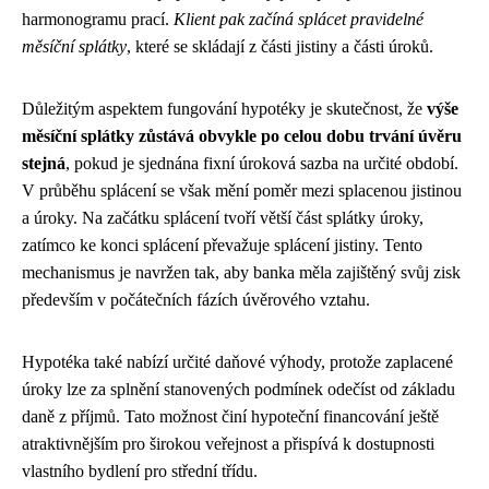
harmonogramu prací.
Klient pak začíná splácet pravidelné
měsíční splátky
, které se skládají z části jistiny a části úroků.
Důležitým aspektem fungování hypotéky je skutečnost, že
výše
měsíční splátky zůstává obvykle po celou dobu trvání úvěru
stejná
, pokud je sjednána fixní úroková sazba na určité období.
V průběhu splácení se však mění poměr mezi splacenou jistinou
a úroky. Na začátku splácení tvoří větší část splátky úroky,
zatímco ke konci splácení převažuje splácení jistiny. Tento
mechanismus je navržen tak, aby banka měla zajištěný svůj zisk
především v počátečních fázích úvěrového vztahu.
Hypotéka také nabízí určité daňové výhody, protože zaplacené
úroky lze za splnění stanovených podmínek odečíst od základu
daně z příjmů. Tato možnost činí hypoteční financování ještě
atraktivnějším pro širokou veřejnost a přispívá k dostupnosti
vlastního bydlení pro střední třídu.