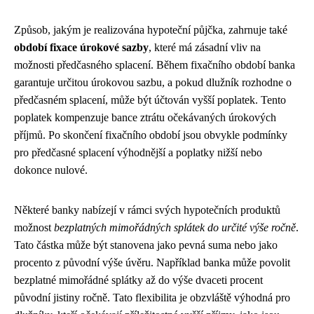
Způsob, jakým je realizována hypoteční půjčka, zahrnuje také
období fixace úrokové sazby
, které má zásadní vliv na
možnosti předčasného splacení. Během fixačního období banka
garantuje určitou úrokovou sazbu, a pokud dlužník rozhodne o
předčasném splacení, může být účtován vyšší poplatek. Tento
poplatek kompenzuje bance ztrátu očekávaných úrokových
příjmů. Po skončení fixačního období jsou obvykle podmínky
pro předčasné splacení výhodnější a poplatky nižší nebo
dokonce nulové.
Některé banky nabízejí v rámci svých hypotečních produktů
možnost
bezplatných mimořádných splátek do určité výše ročně
.
Tato částka může být stanovena jako pevná suma nebo jako
procento z původní výše úvěru. Například banka může povolit
bezplatné mimořádné splátky až do výše dvaceti procent
původní jistiny ročně. Tato flexibilita je obzvláště výhodná pro