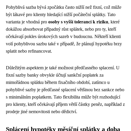
Pohyblivá sazba bývá zpočátku často nižší než fixní, což může
být lákavé pro klienty hledající nižší počáteční splátky. Tato
varianta je vhodná pro
osoby s vyšší tolerancí k riziku
, které
dokážou absorbovat případný růst splátek, nebo pro ty, kteří
očekávají pokles úrokových sazeb v budoucnu. Někteří klienti
volí pohyblivou sazbu také v případě, že plánují hypotéku brzy
splatit nebo refinancovat.
Důležitým aspektem je také možnost předčasného splacení. U
fixní sazby banky obvykle účtují sankční poplatek za
mimořádnou splátku během fixačního období, zatímco u
pohyblivé sazby je předčasné splacení většinou bez sankce nebo
s minimálním poplatkem. Tato flexibilita může být rozhodující
pro klienty, kteří očekávají příjem větší částky peněz, například z
prodeje jiné nemovitosti nebo dědictví.
Splácení hypotéky měsíční splátky a doba