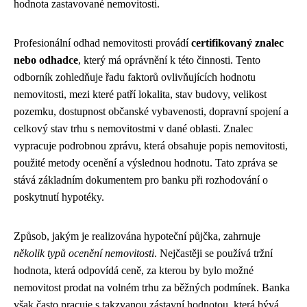
hodnota zastavované nemovitosti.
Profesionální odhad nemovitosti provádí
certifikovaný znalec
nebo odhadce
, který má oprávnění k této činnosti. Tento
odborník zohledňuje řadu faktorů ovlivňujících hodnotu
nemovitosti, mezi které patří lokalita, stav budovy, velikost
pozemku, dostupnost občanské vybavenosti, dopravní spojení a
celkový stav trhu s nemovitostmi v dané oblasti. Znalec
vypracuje podrobnou zprávu, která obsahuje popis nemovitosti,
použité metody ocenění a výslednou hodnotu. Tato zpráva se
stává základním dokumentem pro banku při rozhodování o
poskytnutí hypotéky.
Způsob, jakým je realizována hypoteční půjčka, zahrnuje
několik typů ocenění nemovitosti
. Nejčastěji se používá tržní
hodnota, která odpovídá ceně, za kterou by bylo možné
nemovitost prodat na volném trhu za běžných podmínek. Banka
však často pracuje s takzvanou zástavní hodnotou, která bývá