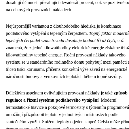
dosahují účinnosti přesahující devadesát procent, což se pozitivně o
na celkových provozních nákladech.
Nejúspornější variantou z dlouhodobého hlediska je kombinace
podlahového vytápění s tepelným čerpadlem.
Topný faktor moderní
tepelných čerpadel vzduch-voda dosahuje hodnot tři až čtyři
, což
znamená, že z jedné kilowatthodiny elektrické energie získáme tři až
kilowatthodiny tepelné energie. Roční provozní náklady takového
systému se u standardního rodinného domu pohybují mezi patnácti 
třiceti tisíci korunami, přičemž konkrétní výše závisí na energetické
náročnosti budovy a venkovních teplotách během topné sezóny.
Důležitým aspektem ovlivňujícím provozní náklady je také
způsob
regulace a řízení systému podlahového vytápění
. Moderní
termostatické hlavice a pokojové termostaty s týdenním programov
umožňují přizpůsobit teplotu v jednotlivých místnostech podle
skutečného využití. Snížení teploty o jeden stupeň Celsia může přin
úsporu energie až šest procent, což se za celou topnou sezónu proje