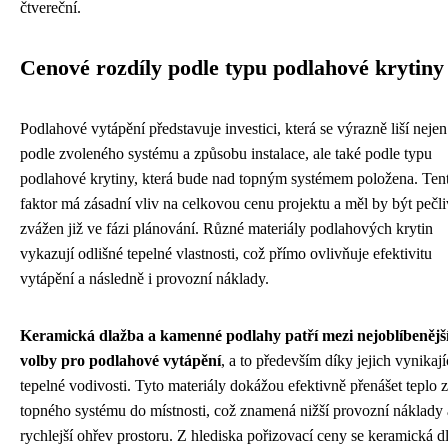
čtvereční.
Cenové rozdíly podle typu podlahové krytiny
Podlahové vytápění představuje investici, která se výrazně liší nejen
podle zvoleného systému a způsobu instalace, ale také podle typu
podlahové krytiny, která bude nad topným systémem položena. Ten
faktor má zásadní vliv na celkovou cenu projektu a měl by být pečl
zvážen již ve fázi plánování. Různé materiály podlahových krytin
vykazují odlišné tepelné vlastnosti, což přímo ovlivňuje efektivitu
vytápění a následně i provozní náklady.
Keramická dlažba a kamenné podlahy patří mezi nejoblíbenějš
volby pro podlahové vytápění
, a to především díky jejich vynikají
tepelné vodivosti. Tyto materiály dokážou efektivně přenášet teplo z
topného systému do místnosti, což znamená nižší provozní náklady 
rychlejší ohřev prostoru. Z hlediska pořizovací ceny se keramická d