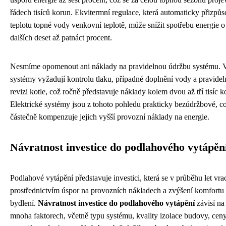
řádech tisíců korun. Ekvitermní regulace, která automaticky přizpů
teplotu topné vody venkovní teplotě, může snížit spotřebu energie o
dalších deset až patnáct procent.
Nesmíme opomenout ani náklady na pravidelnou údržbu systému. 
systémy vyžadují kontrolu tlaku, případné doplnění vody a pravide
revizi kotle, což ročně představuje náklady kolem dvou až tří tisíc k
Elektrické systémy jsou z tohoto pohledu prakticky bezúdržbové, c
částečně kompenzuje jejich vyšší provozní náklady na energie.
Návratnost investice do podlahového vytápěn
Podlahové vytápění představuje investici, která se v průběhu let vra
prostřednictvím úspor na provozních nákladech a zvýšení komfortu
bydlení.
Návratnost investice do podlahového vytápění
závisí na
mnoha faktorech, včetně typu systému, kvality izolace budovy, cen