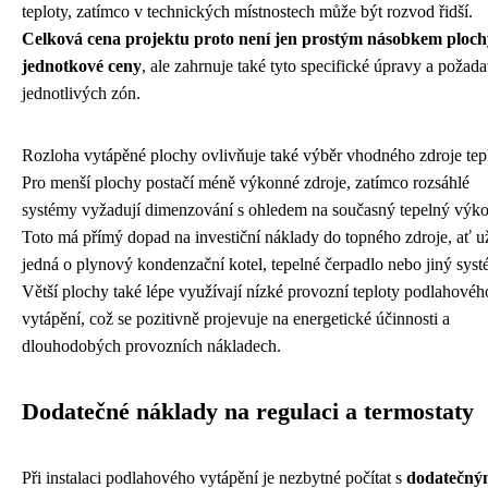
teploty, zatímco v technických místnostech může být rozvod řidší.
Celková cena projektu proto není jen prostým násobkem ploch
jednotkové ceny
, ale zahrnuje také tyto specifické úpravy a požad
jednotlivých zón.
Rozloha vytápěné plochy ovlivňuje také výběr vhodného zdroje tep
Pro menší plochy postačí méně výkonné zdroje, zatímco rozsáhlé
systémy vyžadují dimenzování s ohledem na současný tepelný výko
Toto má přímý dopad na investiční náklady do topného zdroje, ať u
jedná o plynový kondenzační kotel, tepelné čerpadlo nebo jiný syst
Větší plochy také lépe využívají nízké provozní teploty podlahovéh
vytápění, což se pozitivně projevuje na energetické účinnosti a
dlouhodobých provozních nákladech.
Dodatečné náklady na regulaci a termostaty
Při instalaci podlahového vytápění je nezbytné počítat s
dodatečný