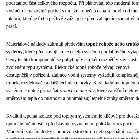
podstatnou část celkového rozpočtu. Při plánování této moderní fo
vytápění je nezbytné počítat s tím, že konečná cena se odvíjí od mn
faktorů, které je třeba pečlivě zvážit ještě před zahájením samotných
prací.
Materiálové náklady zahrnují především
topné rohože nebo trubk
systémy
, které představují srdce celého systému podlahového vytáp
Ceny těchto komponentů se pohybují v širokém rozpětí v závislosti
zvoleném typu systému. Elektrické topné rohože bývají cenově
dostupnější v pořízení, zatímco vodní systémy vyžadují komplexnějš
trubek, rozdělovače a další technické prvky. K základnímu topnému
systému je nutné připočítat
izolační materiály
, které zajišťují efektiv
směrování tepla do místnosti a minimalizují tepelné ztráty směrem d
Kvalitní tepelná izolace pod topným systémem je klíčová pro dosaž
optimální účinnosti a představuje významnou položku v rozpočtu.
Moderní izolační desky s nopovou strukturou nebo speciální izolační