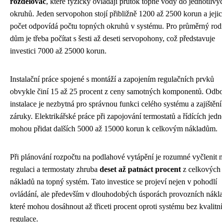
rozdělovač
, které fyzicky ovládají průtok topné vody do jednotlivý
okruhů. Jeden servopohon stojí přibližně 1200 až 2500 korun a jeji
počet odpovídá počtu topných okruhů v systému. Pro průměrný rod
dům je třeba počítat s šesti až deseti servopohony, což představuje
investici 7000 až 25000 korun.
Instalační práce spojené s montáží a zapojením regulačních prvků
obvykle činí 15 až 25 procent z ceny samotných komponentů. Odb
instalace je nezbytná pro správnou funkci celého systému a zajištění
záruky. Elektrikářské práce při zapojování termostatů a řídících jed
mohou přidat dalších 5000 až 15000 korun k celkovým nákladům.
Při plánování rozpočtu na podlahové vytápění je rozumné vyčlenit 
regulaci a termostaty zhruba
deset až patnáct procent
z celkových
nákladů na topný systém. Tato investice se projeví nejen v pohodlí
ovládání, ale především v dlouhodobých úsporách provozních nákl
které mohou dosáhnout až třiceti procent oproti systému bez kvalitn
regulace.