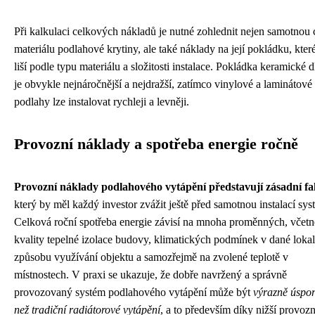
Při kalkulaci celkových nákladů je nutné zohlednit nejen samotnou
materiálu podlahové krytiny, ale také náklady na její pokládku, kter
liší podle typu materiálu a složitosti instalace. Pokládka keramické 
je obvykle nejnáročnější a nejdražší, zatímco vinylové a laminátové
podlahy lze instalovat rychleji a levněji.
Provozní náklady a spotřeba energie ročně
Provozní náklady podlahového vytápění představují zásadní fa
který by měl každý investor zvážit ještě před samotnou instalací sys
Celková roční spotřeba energie závisí na mnoha proměnných, včetn
kvality tepelné izolace budovy, klimatických podmínek v dané lokali
způsobu využívání objektu a samozřejmě na zvolené teplotě v
místnostech. V praxi se ukazuje, že dobře navržený a správně
provozovaný systém podlahového vytápění může být
výrazně úspor
než tradiční radiátorové vytápění
, a to především díky nižší provozn