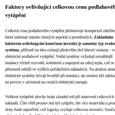
Faktory ovlivňující celkovou cenu podlahové
vytápění
Celková cena podlahového vytápění představuje komplexní záležito
která zahrnuje mnoho různých aspektů a proměnných.
Základním
faktorem ovlivňującím konečnou investici je samotný typ zvole
systému
, přičemž na trhu existují především dvě hlavní varianty - v
elektrické podlahové vytápění. Vodní systémy vyžadují rozsáhlejší
instalaci včetně rozvodů, kolektorů a napojení na zdroj tepla, což se
přirozeně odráží ve vyšších počátečních nákladech. Na druhou stra
elektrické systémy bývají levnější při instalaci, ale mohou být nákla
na provoz v závislosti na cenách elektrické energie.
Velikost vytápěné plochy hraje zásadní roli při stanovení celkových
nákladů.
Čím větší prostor má být vytápěn, tím více materiálu a pr
doby bude zapotřebí
, což logicky zvyšuje celkovou investici. Souč