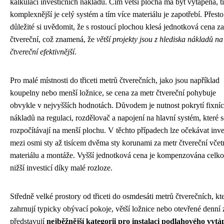
kalkulaci investičních nákladů. Čím větší plocha má být vytápěna, t
komplexnější je celý systém a tím více materiálu je zapotřebí. Přesto
důležité si uvědomit, že s rostoucí plochou klesá jednotková cena z
čtvereční, což znamená, že
větší projekty jsou z hlediska nákladů na
čtvereční efektivnější
.
Pro malé místnosti do třiceti metrů čtverečních, jako jsou například
koupelny nebo menší ložnice, se cena za metr čtvereční pohybuje
obvykle v nejvyšších hodnotách. Důvodem je nutnost pokrytí fixní
nákladů na regulaci, rozdělovač a napojení na hlavní systém, které s
rozpočítávají na menší plochu. V těchto případech lze očekávat inve
mezi osmi sty až tisícem dvěma sty korunami za metr čtvereční včet
materiálu a montáže. Vyšší jednotková cena je kompenzována celk
nižší investicí díky malé rozloze.
Středně velké prostory od třiceti do osmdesáti metrů čtverečních, kt
zahrnují typicky obývací pokoje, větší ložnice nebo otevřené denní 
představují
nejběžnější kategorii pro instalaci podlahového vytá