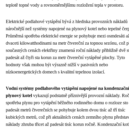
teplotě topné vody a rovnoměrnějšímu rozložení tepla v prostoru.
Elektrické podlahové vytápění bývá z hlediska provozních nákladů
náročnější než systémy napojené na plynový kotel nebo tepelné čer
Průměrná spotřeba elektrické energie se pohybuje mezi osmdesáti až
dvaceti kilowatthodinami na metr čtvereční za topnou sezónu, což p
současných cenách elektřiny znamená roční náklady přibližně dvě s
padesát až čtyři sta korun za metr čtvereční vytápěné plochy. Tyto
hodnoty však mohou být výrazně nižší v pasivních nebo
nízkoenergetických domech s kvalitní tepelnou izolací.
Vodní systémy podlahového vytápění napojené na kondenzační
plynový kotel
vykazují podstatně příznivější provozní náklady. Ro
spotřeba plynu pro vytápění běžného rodinného domu o rozloze sto
padesát metrů čtverečních se pohybuje kolem dvou tisíc až tří tisíc
kubických metrů, což při aktuálních cenách zemního plynu předsta
náklady zhruba třicet až padesát tisíc korun ročně. Kondenzační kot