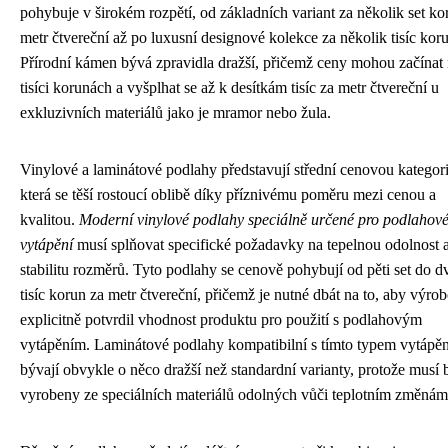
pohybuje v širokém rozpětí, od základních variant za několik set ko
metr čtvereční až po luxusní designové kolekce za několik tisíc kor
Přírodní kámen bývá zpravidla dražší, přičemž ceny mohou začínat
tisíci korunách a vyšplhat se až k desítkám tisíc za metr čtvereční u
exkluzivních materiálů jako je mramor nebo žula.
Vinylové a laminátové podlahy představují střední cenovou kategori
která se těší rostoucí oblibě díky příznivému poměru mezi cenou a
kvalitou.
Moderní vinylové podlahy speciálně určené pro podlahov
vytápění
musí splňovat specifické požadavky na tepelnou odolnost 
stabilitu rozměrů. Tyto podlahy se cenově pohybují od pěti set do d
tisíc korun za metr čtvereční, přičemž je nutné dbát na to, aby výro
explicitně potvrdil vhodnost produktu pro použití s podlahovým
vytápěním. Laminátové podlahy kompatibilní s tímto typem vytápěn
bývají obvykle o něco dražší než standardní varianty, protože musí 
vyrobeny ze speciálních materiálů odolných vůči teplotním změnám