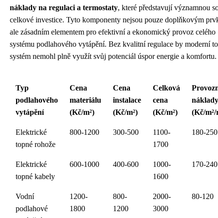
náklady na regulaci a termostaty
, které představují významnou s
celkové investice. Tyto komponenty nejsou pouze doplňkovým prv
ale zásadním elementem pro efektivní a ekonomický provoz celého
systému podlahového vytápění. Bez kvalitní regulace by moderní t
systém nemohl plně využít svůj potenciál úspor energie a komfortu.
Typ
Cena
Cena
Celková
Provozn
podlahového
materiálu
instalace
cena
náklad
vytápění
(Kč/m²)
(Kč/m²)
(Kč/m²)
(Kč/m²/
Elektrické
800-1200
300-500
1100-
180-250
topné rohože
1700
Elektrické
600-1000
400-600
1000-
170-240
topné kabely
1600
Vodní
1200-
800-
2000-
80-120
podlahové
1800
1200
3000