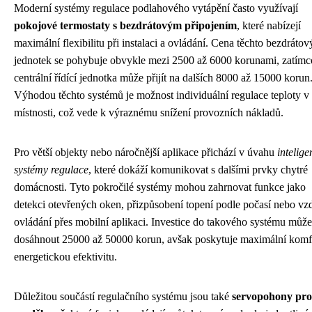
Moderní systémy regulace podlahového vytápění často využívají
pokojové termostaty s bezdrátovým připojením
, které nabízejí
maximální flexibilitu při instalaci a ovládání. Cena těchto bezdráto
jednotek se pohybuje obvykle mezi 2500 až 6000 korunami, zatímc
centrální řídící jednotka může přijít na dalších 8000 až 15000 korun
Výhodou těchto systémů je možnost individuální regulace teploty v
místnosti, což vede k výraznému snížení provozních nákladů.
Pro větší objekty nebo náročnější aplikace přichází v úvahu
intelige
systémy regulace
, které dokáží komunikovat s dalšími prvky chytré
domácnosti. Tyto pokročilé systémy mohou zahrnovat funkce jako
detekci otevřených oken, přizpůsobení topení podle počasí nebo vz
ovládání přes mobilní aplikaci. Investice do takového systému může
dosáhnout 25000 až 50000 korun, avšak poskytuje maximální komf
energetickou efektivitu.
Důležitou součástí regulačního systému jsou také
servopohony pro