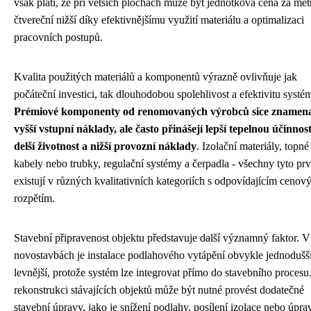
však platí, že při větších plochách může být jednotková cena za met
čtvereční nižší díky efektivnějšímu využití materiálu a optimalizaci
pracovních postupů.
Kvalita použitých materiálů a komponentů výrazně ovlivňuje jak
počáteční investici, tak dlouhodobou spolehlivost a efektivitu systé
Prémiové komponenty od renomovaných výrobců sice znamena
vyšší vstupní náklady, ale často přinášejí lepší tepelnou účinnost
delší životnost a nižší provozní náklady
. Izolační materiály, topné
kabely nebo trubky, regulační systémy a čerpadla - všechny tyto pr
existují v různých kvalitativních kategoriích s odpovídajícím ceno
rozpětím.
Stavební připravenost objektu představuje další významný faktor. V
novostavbách je instalace podlahového vytápění obvykle jednodušší
levnější, protože systém lze integrovat přímo do stavebního procesu.
rekonstrukci stávajících objektů může být nutné provést dodatečné
stavební úpravy, jako je snížení podlahy, posílení izolace nebo úpra