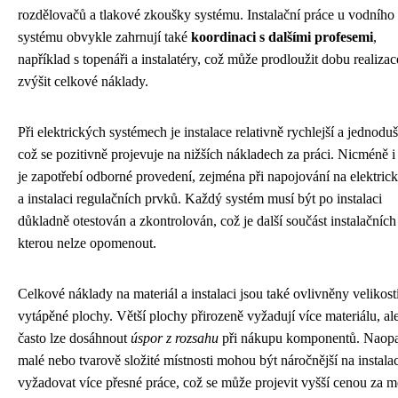
rozdělovačů a tlakové zkoušky systému. Instalační práce u vodního
systému obvykle zahrnují také
koordinaci s dalšími profesemi
,
například s topenáři a instalatéry, což může prodloužit dobu realizac
zvýšit celkové náklady.
Při elektrických systémech je instalace relativně rychlejší a jednoduš
což se pozitivně projevuje na nižších nákladech za práci. Nicméně i
je zapotřebí odborné provedení, zejména při napojování na elektrick
a instalaci regulačních prvků. Každý systém musí být po instalaci
důkladně otestován a zkontrolován, což je další součást instalačních 
kterou nelze opomenout.
Celkové náklady na materiál a instalaci jsou také ovlivněny velikost
vytápěné plochy. Větší plochy přirozeně vyžadují více materiálu, al
často lze dosáhnout
úspor z rozsahu
při nákupu komponentů. Naop
malé nebo tvarově složité místnosti mohou být náročnější na instalac
vyžadovat více přesné práce, což se může projevit vyšší cenou za m