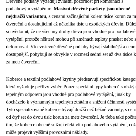
Dřevěné podlahy vyžadují zvláštní pozornost při kombinaci s
podlahovým vytápěním.
Masivní dřevěné parkety jsou obecně
nejdražší variantou
, s cenami začínajícími kolem tisíce korun za m
čtvereční a dosahujícími až několika tisíc u exotických dřevin. Důlež
si uvědomit, že ne všechny druhy dřeva jsou vhodné pro podlahové
vytápění, protože některé mohou při změnách teploty praskat nebo 
deformovat. Vícevrstevné dřevěné podlahy bývají stabilnější a cen
dostupnější, pohybují se obvykle v rozmezí sedmi set až dva tisíce 
za metr čtvereční.
Koberce a textilní podlahové krytiny představují specifickou kategor
která vyžaduje pečlivý výběr. Pouze speciální typy koberců s nízk
tepelným odporem jsou vhodné pro podlahové vytápění, jinak by
docházelo k významným tepelným ztrátám a snížení účinnosti syst
Tyto specializované koberce bývají dražší než běžné varianty, s cen
od čtyř set do dvou tisíc korun za metr čtvereční. Je třeba také počíta
tím, že koberce obecně snižují efektivitu podlahového vytápění, což
může projevit vyššími provozními náklady.