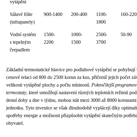
vytápění
Sálavé fólie
900-1400
200-400
1100-
160-220
(infrapanely)
1800
Vodní systém
1500-
1000-
2500-
50-90
s tepelným
2200
1500
3700
čerpadlem
Základní termostatické hlavice pro podlahové vytápění se pohybují 
cenové relaci od 800 do 2500 korun za kus, přičemž jejich počet záv
velikosti vytápěné plochy a počtu místností.
Pokročilejší programov
termostaty
, které umožňují nastavení různých teplotních režimů pod
denní doby a dne v týdnu, mohou stát mezi 3000 až 8000 korunami
jednotku. Tyto investice se však dlouhodobě vyplácejí díky optimali
spotřeby energie a možnosti přizpůsobit vytápění skutečným potře
obyvatel.