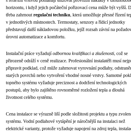
s reflexní vrstvou pomáhají snižovat provozní náklady v dlouhodo
horizontu, i když jejich počáteční pořizovací cena může být vyšší. D
třeba zahrnout
regulační techniku
, která umožňuje přesné řízení te
v jednotlivých místnostech. Termostaty, senzory a řídicí jednotky
představují další nákladovou položku, jejíž rozsah závisí na požado
úrovni automatizace a komfortu.
Instalační práce vyžadují
odbornou kvalifikaci a zkušenosti
, což se
přirozeně odráží v ceně realizace. Profesionální instalatéři musí nejp
připravit podklad, což může zahrnovat vyrovnání podlahy, odstraně
starých povrchů nebo vytvoření vhodné nosné vrstvy. Samotné pok
topného systému vyžaduje preciznost a dodržení technologických
postupů, aby bylo zajištěno rovnoměrné rozložení tepla a dlouhá
životnost celého systému.
Cena instalace se výrazně liší podle složitosti projektu a typu zvole
systému. Vodní podlahové vytápění je náročnější na instalaci než
elektrické varianty, protože vyžaduje napojení na zdroj tepla, instala