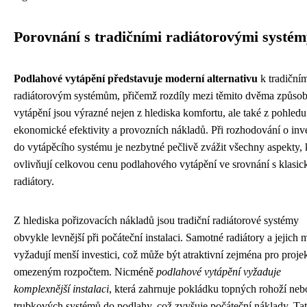
Porovnání s tradičními radiátorovými systé
Podlahové vytápění představuje moderní alternativu
k tradiční
radiátorovým systémům, přičemž rozdíly mezi těmito dvěma způso
vytápění jsou výrazné nejen z hlediska komfortu, ale také z pohledu
ekonomické efektivity a provozních nákladů. Při rozhodování o inve
do vytápěcího systému je nezbytné pečlivě zvážit všechny aspekty, 
ovlivňují celkovou cenu podlahového vytápění ve srovnání s klasi
radiátory.
Z hlediska pořizovacích nákladů jsou tradiční radiátorové systémy
obvykle levnější při počáteční instalaci. Samotné radiátory a jejich 
vyžadují menší investici, což může být atraktivní zejména pro projek
omezeným rozpočtem. Nicméně
podlahové vytápění vyžaduje
komplexnější instalaci
, která zahrnuje pokládku topných rohoží neb
trubkových systémů do podlahy, což zvyšuje počáteční náklady. Ta