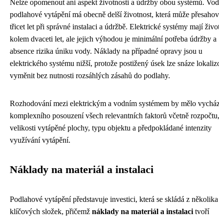
Nelze opomenout ani aspekt životnosti a údržby obou systémů. Vod
podlahové vytápění má obecně delší životnost, která může přesahov
třicet let při správné instalaci a údržbě. Elektrické systémy mají živo
kolem dvaceti let, ale jejich výhodou je minimální potřeba údržby a
absence rizika úniku vody. Náklady na případné opravy jsou u
elektrického systému nižší, protože postižený úsek lze snáze lokaliz
vyměnit bez nutnosti rozsáhlých zásahů do podlahy.
Rozhodování mezi elektrickým a vodním systémem by mělo vycház
komplexního posouzení všech relevantních faktorů včetně rozpočtu
velikosti vytápěné plochy, typu objektu a předpokládané intenzity
využívání vytápění.
Náklady na materiál a instalaci
Podlahové vytápění představuje investici, která se skládá z několika
klíčových složek, přičemž
náklady na materiál a instalaci
tvoří