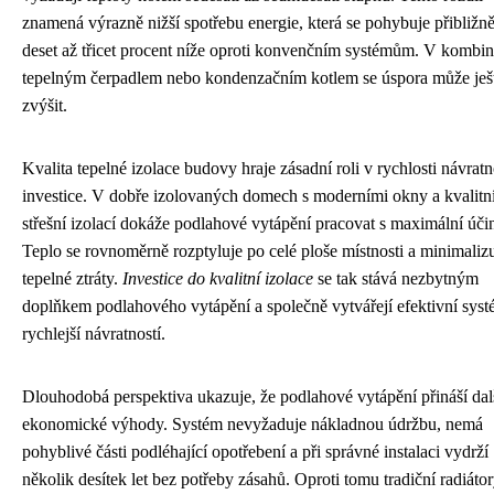
znamená výrazně nižší spotřebu energie, která se pohybuje přibližn
deset až třicet procent níže oproti konvenčním systémům. V kombin
tepelným čerpadlem nebo kondenzačním kotlem se úspora může ješ
zvýšit.
Kvalita tepelné izolace budovy hraje zásadní roli v rychlosti návratn
investice. V dobře izolovaných domech s moderními okny a kvalitn
střešní izolací dokáže podlahové vytápění pracovat s maximální účin
Teplo se rovnoměrně rozptyluje po celé ploše místnosti a minimalizu
tepelné ztráty.
Investice do kvalitní izolace
se tak stává nezbytným
doplňkem podlahového vytápění a společně vytvářejí efektivní syst
rychlejší návratností.
Dlouhodobá perspektiva ukazuje, že podlahové vytápění přináší dal
ekonomické výhody. Systém nevyžaduje nákladnou údržbu, nemá
pohyblivé části podléhající opotřebení a při správné instalaci vydrží
několik desítek let bez potřeby zásahů. Oproti tomu tradiční radiáto