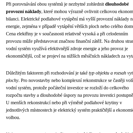
Při porovnávání obou systémů je nezbytné zohlednit
dlouhodobé
provozní náklady
, které mohou výrazně ovlivnit celkovou ekono
bilanci. Elektrické podlahové vytápění má vyšší provozní náklady n
energie, zejména v případě vytápění větších ploch nebo celého dom
Cena elektřiny je v současnosti relativně vysoká a při celodenním
provozu může představovat značnou finanční zátěž. Na druhou stra
vodní systém využívá efektivnější zdroje energie a jeho provoz je
ekonomičtější, což se projeví na nižších měsíčních nákladech za vyt
Důležitým faktorem při rozhodování je také
typ objektu a rozsah vy
plochy
. Pro novostavby nebo komplexní rekonstrukce se častěji volí
vodní systém, protože počáteční investice se rozloží do celkového
rozpočtu stavby a dlouhodobé úspory na provozu investici postupně 
U menších rekonstrukcí nebo při výměně podlahové krytiny v
jednotlivých místnostech je elektrický systém praktičtější a ekonomič
volbou.