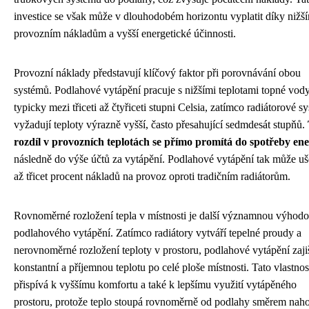
investice se však může v dlouhodobém horizontu vyplatit díky nižš
provozním nákladům a vyšší energetické účinnosti.
Provozní náklady představují klíčový faktor při porovnávání obou
systémů. Podlahové vytápění pracuje s nižšími teplotami topné vody
typicky mezi třiceti až čtyřiceti stupni Celsia, zatímco radiátorové s
vyžadují teploty výrazně vyšší, často přesahující sedmdesát stupňů.
rozdíl v provozních teplotách se přímo promítá do spotřeby ene
následně do výše účtů za vytápění. Podlahové vytápění tak může uše
až třicet procent nákladů na provoz oproti tradičním radiátorům.
Rovnoměrné rozložení tepla v místnosti je další významnou výhod
podlahového vytápění. Zatímco radiátory vytváří tepelné proudy a
nerovnoměrné rozložení teploty v prostoru, podlahové vytápění zaji
konstantní a příjemnou teplotu po celé ploše místnosti. Tato vlastnos
přispívá k vyššímu komfortu a také k lepšímu využití vytápěného
prostoru, protože teplo stoupá rovnoměrně od podlahy směrem naho