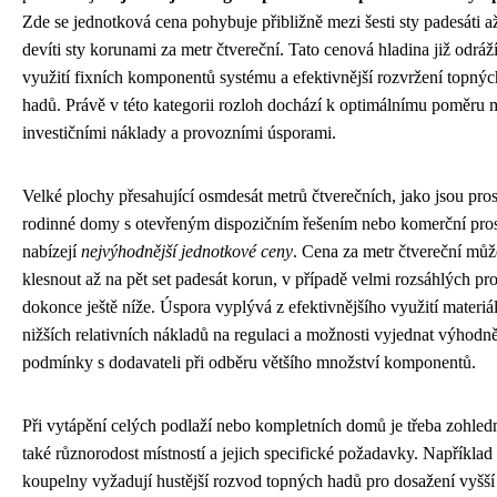
Zde se jednotková cena pohybuje přibližně mezi šesti sty padesáti a
devíti sty korunami za metr čtvereční. Tato cenová hladina již odráží
využití fixních komponentů systému a efektivnější rozvržení topnýc
hadů. Právě v této kategorii rozloh dochází k optimálnímu poměru 
investičními náklady a provozními úsporami.
Velké plochy přesahující osmdesát metrů čtverečních, jako jsou pro
rodinné domy s otevřeným dispozičním řešením nebo komerční pros
nabízejí
nejvýhodnější jednotkové ceny
. Cena za metr čtvereční můž
klesnout až na pět set padesát korun, v případě velmi rozsáhlých pr
dokonce ještě níže. Úspora vyplývá z efektivnějšího využití materiá
nižších relativních nákladů na regulaci a možnosti vyjednat výhodně
podmínky s dodavateli při odběru většího množství komponentů.
Při vytápění celých podlaží nebo kompletních domů je třeba zohledn
také různorodost místností a jejich specifické požadavky. Například
koupelny vyžadují hustější rozvod topných hadů pro dosažení vyšší