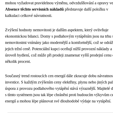
mohou vyžadovat pravidelnou výměnu, odvzdušňování a opravy ven
Absence těchto servisních nákladů
představuje další položku v
kalkulaci celkové návratnosti.
Zvýšení hodnoty nemovitosti je dalším aspektem, který ovlivňuje
ekonomickou bilanci. Domy s podlahovým vytápěním jsou na trhu 
nemovitostmi vnímány jako modernější a komfortnější, což se odráž
jejich tržní ceně. Potenciální kupci oceňují nižší provozní náklady a
úroveň bydlení, což může při prodeji znamenat vyšší prodejní cenu 
několik procent.
Současný trend rostoucích cen energií dále zkracuje dobu návratnos
investice. S každým zvýšením ceny elektřiny, plynu nebo jiných pal
úspora z provozu podlahového vytápění stává výraznější. Majitelé
s tímto systémem jsou tak lépe chráněni proti budoucím výkyvům c
energií a mohou lépe plánovat své dlouhodobé výdaje na vytápění.