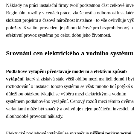
Náklady na práci instalační firmy tvoří podstatnou část celkové inves
Regionální rozdíly v cenách práce, zkušenosti a odbornost instalatér
složitost projektu a časová náročnost instalace - to vše ovlivňuje výši
položky. Kvalitní provedení je přitom klíčové pro bezproblémový a
efektivní provoz systému po celou dobu jeho životnosti.
Srovnání cen elektrického a vodního systému
Podlahové vytápění představuje moderní a efektivní způsob
vytápění
, který si získává stále větší oblibu mezi majiteli domů i byt
rozhodování o instalaci tohoto systému se však mnoho lidí potýká s
důležitou otázkou týkající se výběru mezi elektrickým a vodním
systémem podlahového vytápění. Cenový rozdíl mezi těmito dvěma
variantami může být značný a ovlivňuje nejen počáteční investici, al
dlouhodobé provozní náklady.
Elektrické podlahové vytápění se vyznačuje
nižšími pořizovacími