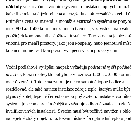
náklady
ve srovnání s vodním systémem. Instalace topných rohoží
kabelů je relativně jednoduchá a nevyžaduje tak rozsáhlé stavební ú
Průměrná cena za materiál a montáž elektrického systému se pohyb
mezi 800 až 1500 korunami za metr čtvereční, v závislosti na kvalit
použitých komponentů a složitosti instalace. Tato varianta je obzvlá
vhodná pro menší prostory, jako jsou koupelny nebo jednotlivé míst
kde není nutné řešit komplexní vytápěcí systém pro celý dům.
Vodní podlahové vytápění naopak vyžaduje
podstatně vyšší počáte
investici
, která se obvykle pohybuje v rozmezí 1200 až 2500 korun 
metr čtvereční. Tato cena zahrnuje nejen samotné topné hadice a
rozdělovač, ale také nutnost instalace zdroje tepla, kterým může být
plynový kotel, tepelné čerpadlo nebo jiný systém. Instalace vodního
systému je technicky náročnější a vyžaduje odborné znalosti a zkuš
kvalifikovaných instalatérů. Systém musí být pečlivě navržen s ohl
na tepelné ztráty objektu, rozložení místností a optimální teplotu po