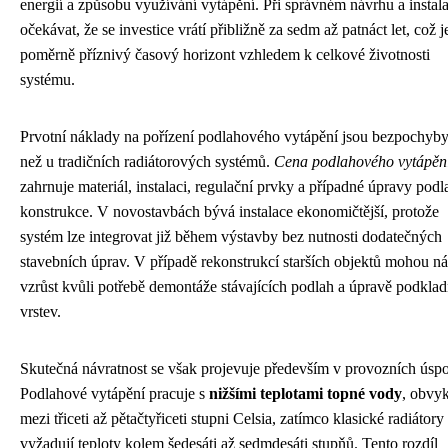
energií a způsobu využívání vytápění. Při správném návrhu a instala
očekávat, že se investice vrátí přibližně za sedm až patnáct let, což j
poměrně příznivý časový horizont vzhledem k celkové životnosti
systému.
Prvotní náklady na pořízení podlahového vytápění jsou bezpochyby
než u tradičních radiátorových systémů.
Cena podlahového vytápěn
zahrnuje materiál, instalaci, regulační prvky a případné úpravy pod
konstrukce. V novostavbách bývá instalace ekonomičtější, protože
systém lze integrovat již během výstavby bez nutnosti dodatečných
stavebních úprav. V případě rekonstrukcí starších objektů mohou n
vzrůst kvůli potřebě demontáže stávajících podlah a úpravě podkla
vrstev.
Skutečná návratnost se však projevuje především v provozních úsp
Podlahové vytápění pracuje s
nižšími teplotami topné vody
, obvyk
mezi třiceti až pětačtyřiceti stupni Celsia, zatímco klasické radiátory
vyžadují teploty kolem šedesáti až sedmdesáti stupňů. Tento rozdíl